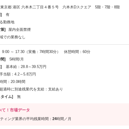
東京都 港区 六本木二丁目４番５号 六本木Dスクエア 5階・7階・8階
]
有
る勤務地
策]
屋内全面禁煙
域での業務なし
9:00 ～ 17:30（実働：7時間30分） 休憩時間：60分
間]
5時間/月
]
基本給：28.8～39.5万円
当額：4.2～5.8万円
間：20.0時間
超過時に別途残業代を支給：支給あり
スタイム]
無
べて！市場データ
ティング業界の平均残業時間：
24
時間／月