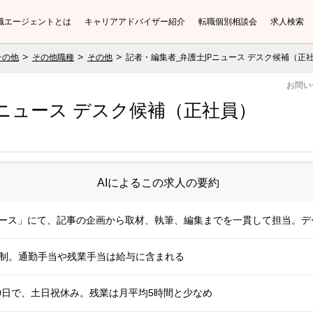
職エージェントとは
キャリアアドバイザー紹介
転職個別相談会
求人検索
その他
その他職種
その他
記者・編集者_弁護士JPニュース デスク候補（正
お問い
Pニュース デスク候補（正社員）
AIによるこの求人の要約
ュース」にて、記事の企画から取材、執筆、編集までを一貫して担当。デ
月給制。通勤手当や残業手当は給与に含まれる
0日で、土日祝休み。残業は月平均5時間と少なめ