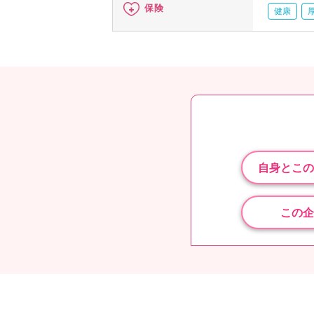
保険
健康
自身とこの
この企