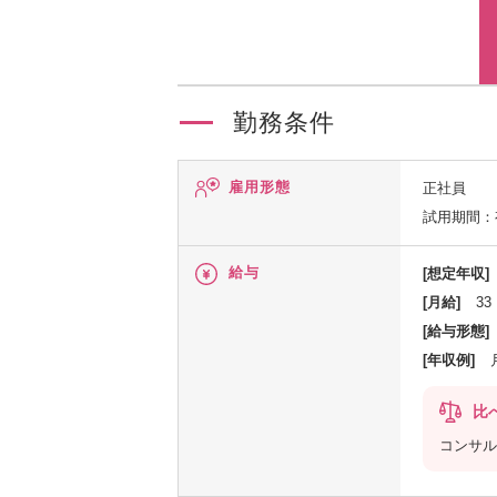
勤務条件
雇用形態
正社員
試用期間：
給与
[想定年収]
[月給]
33
[給与形態]
[年収例]
比
コンサル