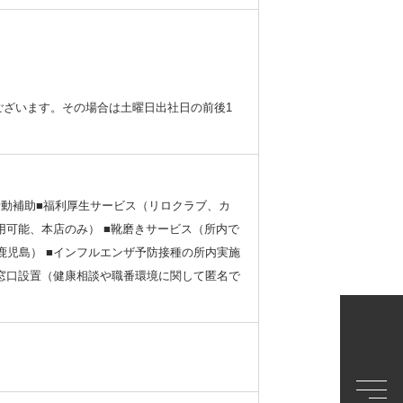
ございます。その場合は土曜日出社日の前後1
活動補助■福利厚生サービス（リロクラブ、カ
用可能、本店のみ） ■靴磨きサービス（所内で
鹿児島） ■インフルエンザ予防接種の所内実施
談窓口設置（健康相談や職番環境に関して匿名で