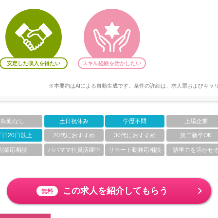
安定した収入を得たい
スキル経験を活かしたい
※本要約はAIによる自動生成です。条件の詳細は、求人票およびキャ
転勤なし
土日祝休み
学歴不問
上場企業
日120日以上
20代におすすめ
30代におすすめ
第二新卒OK
副業応相談
パパママ社員活躍中
リモート勤務応相談
語学力を活かせ
この求人を紹介してもらう
無料