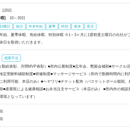
120日
暇]
10～20日
日曜日
祝日
年末年始
夏季
特別
産休
育児
年始、夏季休暇、有給休暇、特別休暇 ※1～3ヶ月に1度程度土曜日の出社が
休日を取得いただきます。
残業手当
（勤続表彰、月間MVP表彰）■所内公募制度■忘年会、懇親会補助■サークル
■検定受験料補助制度■研修制度■マッサージサービス（所内で勤務時間内に利
に利用可能、本店のみ）■ヘヤワリ■チケット配布（バスケットボール観戦、
助■産業医による健康相談■お弁当注文サービス（本店のみ） ■所内外の相
環境となっています）
回
回