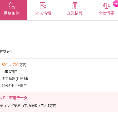
NE
比較情報
企業情報
勤務条件
求人情報
有/3ヶ月
500
～
700
万円
 ～ 45.3万円
固定給制(月給制)
月額+諸手当+賞与
べて！市場データ
ティング業界の平均年収：
714.1
万円