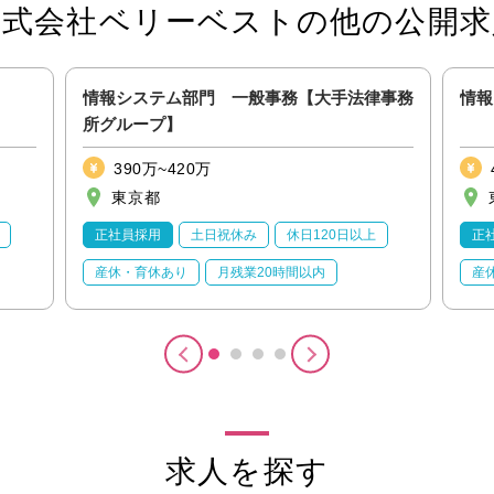
株式会社ベリーベストの他の公開求
情報システム部門 一般事務【大手法律事務
情報
所グループ】
390万~420万
東京都
正社員採用
土日祝休み
休日120日以上
正
産休・育休あり
月残業20時間以内
産
求人を探す