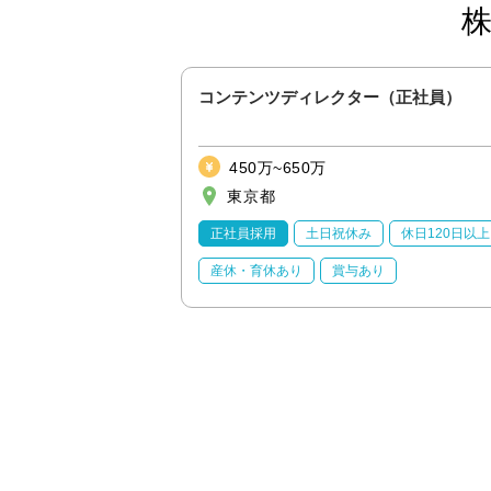
員）【大手法律事務
コンテンツディレクター（正社員）
テム開発／リモート・
450万~650万
東京都
休日120日以上
正社員採用
土日祝休み
休日120日以上
あり
産休・育休あり
賞与あり