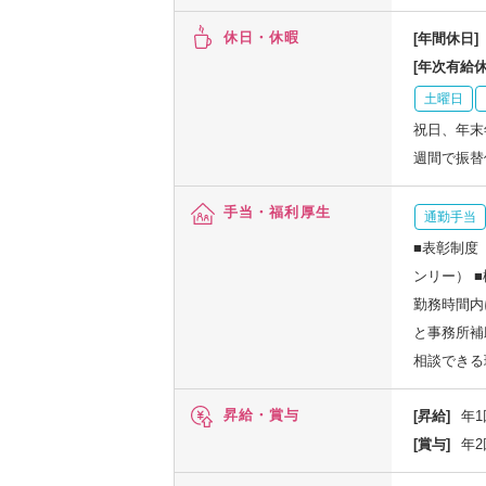
休日・休暇
[年間休日]
[年次有給休
土曜日
祝日、年末
週間で振替
手当・福利厚生
通勤手当
■表彰制度
ンリー） 
勤務時間内
と事務所補
相談できる
昇給・賞与
[昇給]
年1
[賞与]
年2