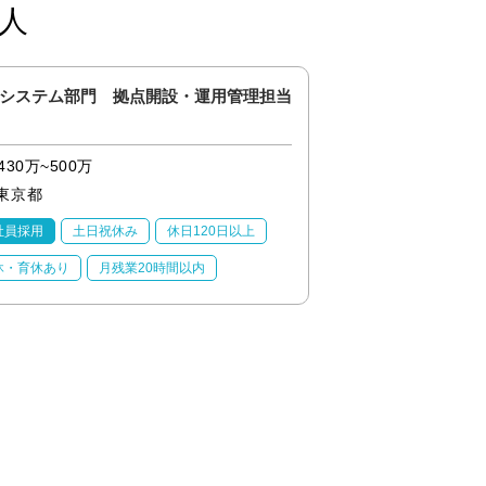
人
システム部門 拠点開設・運用管理担当
経理担当・リーダー
430万~500万
480万~600万
東京都
東京都
社員採用
土日祝休み
休日120日以上
正社員採用
土日祝
休・育休あり
月残業20時間以内
産休・育休あり
月