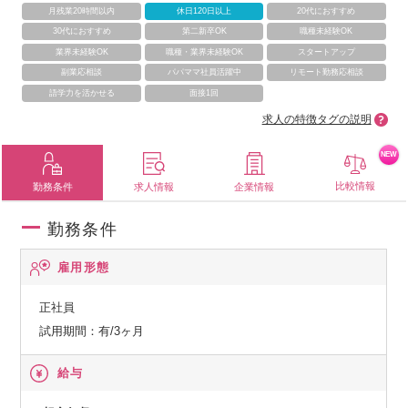
月残業20時間以内
休日120日以上
20代におすすめ
30代におすすめ
第二新卒OK
職種未経験OK
業界未経験OK
職種・業界未経験OK
スタートアップ
副業応相談
パパママ社員活躍中
リモート勤務応相談
語学力を活かせる
面接1回
求人の特徴タグの説明
NEW
比較情報
勤務条件
求人情報
企業情報
勤務条件
雇用形態
正社員
試用期間：有/3ヶ月
給与