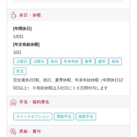
休日・休暇
[年間休日]
120日
[年次有給休暇]
10日
土曜日
日曜日
祝日
年末年始
夏季
慶弔
産休
育児
完全週休2日制、祝日、夏季休暇、年末年始休暇（年間休日12
0日以上） ※有給休暇は入社日に１０日間付与します
手当・福利厚生
ストックオプション
通勤手当
残業手当
昇給・賞与