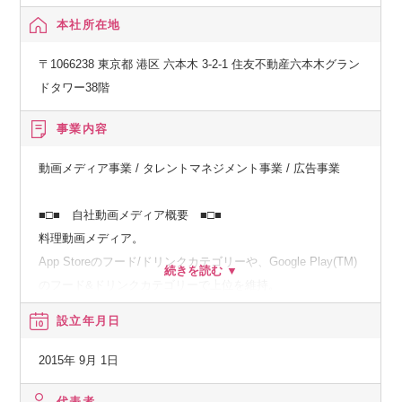
本社所在地
〒1066238 東京都 港区 六本木 3-2-1 住友不動産六本木グラン
ドタワー38階
事業内容
動画メディア事業 / タレントマネジメント事業 / 広告事業
■□■ 自社動画メディア概要 ■□■
料理動画メディア。
App Storeのフード/ドリンクカテゴリーや、Google Play(TM)
のフード&ドリンクカテゴリーで上位を維持。
ファミリー&ライフスタイル動画メディア。
設立年月日
ニュース&エンタメ動画メディア
2015年 9月 1日
※創業より日が浅い企業ですが、安定した財務基盤を持っ
て、新たなネットビジネスの在り方を証明し続けておりま
代表者