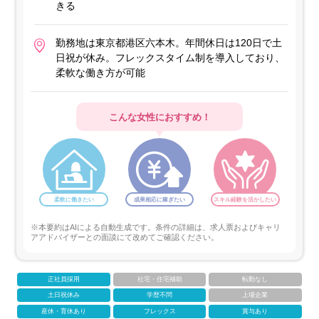
きる
勤務地は東京都港区六本木。年間休日は120日で土
日祝が休み。フレックスタイム制を導入しており、
柔軟な働き方が可能
こんな女性におすすめ！
柔軟に働きたい
成果相応に稼ぎたい
スキル経験を活かしたい
※本要約はAIによる自動生成です。条件の詳細は、求人票およびキャリ
アアドバイザーとの面談にて改めてご確認ください。
正社員採用
社宅・住宅補助
転勤なし
土日祝休み
学歴不問
上場企業
産休・育休あり
フレックス
賞与あり