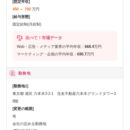
[想定年収]
450
～
700
万円
[給与形態]
固定給制(月給制)
比べて！市場データ
Web・広告・メディア業界の平均年収：
668.4
万円
マーケティング・企画の平均年収：
690.7
万円
勤務地
[勤務地1]
東京都 港区 六本木3-2-1 住友不動産六本木グランドタワー3
8階
[変更の範囲]
有
会社の定める勤務地