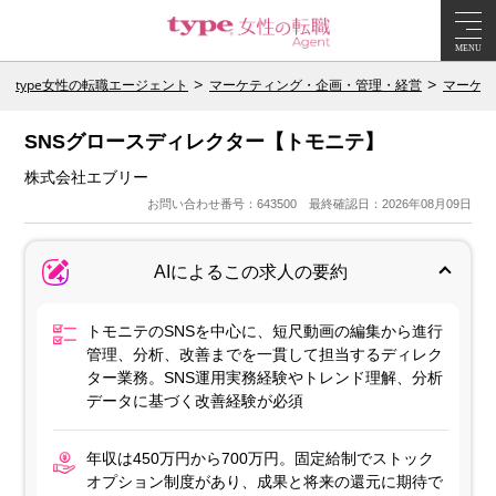
MENU
type女性の転職エージェント
マーケティング・企画・管理・経営
マーケテ
SNSグロースディレクター【トモニテ】
株式会社エブリー
お問い合わせ番号：643500 最終確認日：2026年08月09日
AIによるこの求人の要約
トモニテのSNSを中心に、短尺動画の編集から進行
管理、分析、改善までを一貫して担当するディレク
ター業務。SNS運用実務経験やトレンド理解、分析
データに基づく改善経験が必須
年収は450万円から700万円。固定給制でストック
オプション制度があり、成果と将来の還元に期待で