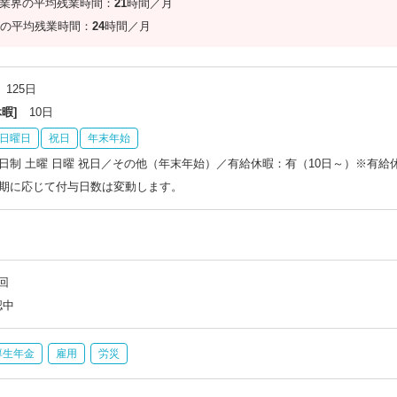
信業界の平均残業時間：
21
時間／月
の平均残業時間：
24
時間／月
125日
暇]
10日
日曜日
祝日
年末年始
日制 土曜 日曜 祝日／その他（年末年始）／有給休暇：有（10日～）※有給
期に応じて付与日数は変動します。
回
認中
厚生年金
雇用
労災