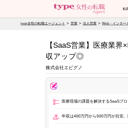
転
type女性の転職エージェント
営業
法人営業
Web・インター
【SaaS営業】医療業界
収アップ◎
株式会社エピグノ
医療現場の課題を解決するSaaSプ
年収は400万円から500万円が目