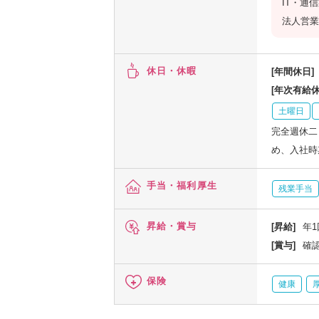
IT・通
法人営業
休日・休暇
[年間休日]
[年次有給休
土曜日
完全週休二
め、入社時
手当・福利厚生
残業手当
昇給・賞与
[昇給]
年1
[賞与]
確
保険
健康