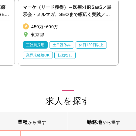
医療
マーケ（リード獲得）～医療×HRSaaS／展
SEO
示会・メルマガ、SEOまで幅広く実践／上
流部分から参画◎
450万~600万
東京都
正社員採用
土日祝休み
休日120日以上
業界未経験OK
転勤なし
求人を探す
業種
勤務地
から探す
から探す