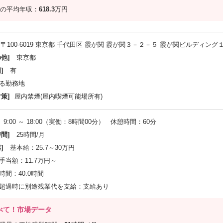
の平均年収：
618.3
万円
〒100-6019 東京都 千代田区 霞が関 霞が関３－２－５ 霞が関ビルディング
他]
東京都
]
有
る勤務地
策]
屋内禁煙(屋内喫煙可能場所有)
9:00 ～ 18:00（実働：8時間00分） 休憩時間：60分
間]
25時間/月
]
基本給：25.7～30万円
手当額：11.7万円～
間：40.0時間
超過時に別途残業代を支給：支給あり
べて！市場データ