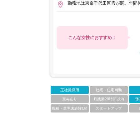
勤務地は東京千代田区霞が関。年間休
こんな女性におすすめ！
正社員採用
社宅・住宅補助
賞与あり
月残業20時間以内
休
職種・業界未経験OK
スタートアップ