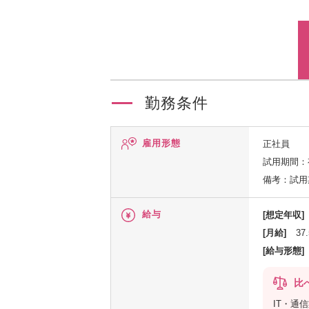
勤務条件
雇用形態
正社員
試用期間：
備考：試用
給与
[想定年収]
[月給]
37
[給与形態]
比
IT・通