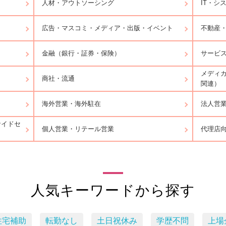
人材・アウトソーシング
IT・シ
広告・マスコミ・メディア・出版・イベント
不動産
金融（銀行・証券・保険）
サービ
メディ
商社・流通
関連）
海外営業・海外駐在
法人営
サイドセ
個人営業・リテール営業
代理店
人気キーワードから探す
住宅補助
転勤なし
土日祝休み
学歴不問
上場