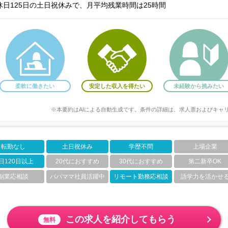
日125日の土日祝休みで、月平均残業時間は25時間
柔軟に働きたい
安定した収入を得たい
未経験から挑みたい
※本要約はAIによる自動生成です。条件の詳細は、求人票およびキャ
転勤なし
土日祝休み
学歴不問
上場企業
日120日以上
20代におすすめ
30代におすすめ
第二新卒OK
副業応相談
パパママ社員活躍中
リモート勤務応相談
語学力を活かせ
この求人を紹介してもらう
無料