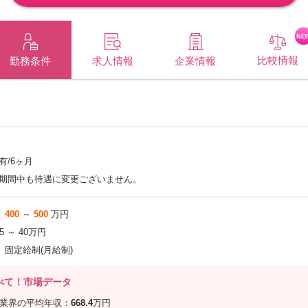
NE
比較情報
企業情報
勤務条件
求人情報
有/6ヶ月
期間中も待遇に変更ございません。
400
～
500
万円
.5 ～ 40万円
固定給制(月給制)
べて！市場データ
信業界の平均年収：
668.4
万円