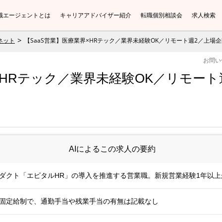
職エージェントとは
キャリアアドバイザー紹介
転職個別相談会
求人検索
ネット
【SaaS営業】医療業界×HRテック／業界未経験OK／リモート週2／上場
お問い
×HRテック／業界未経験OK／リモー
AIによるこの求人の要約
ロダクト「エピタルHR」の導入を推進する営業職。新規営業経験1年以上
安。固定給制で、通勤手当や残業手当の有無は記載なし