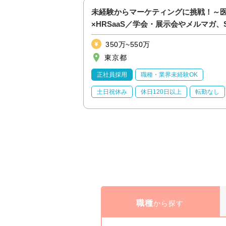
未経験からマーケティングに挑戦！～
×HRSaaS／学会・展示会やメルマガ、
など幅広く実践～
350万~550万
東京都
正社員採用
職種・業界未経験OK
土日祝休み
休日120日以上
転勤なし
職種
から探す