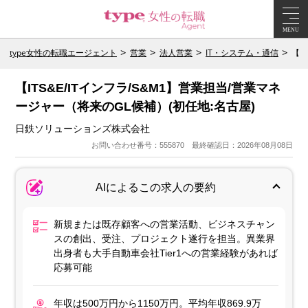
MENU
type女性の転職エージェント
営業
法人営業
IT・システム・通信
【I
【ITS&E/ITインフラ/S&M1】営業担当/営業マネ
ージャー（将来のGL候補）(初任地:名古屋)
日鉄ソリューションズ株式会社
お問い合わせ番号：555870 最終確認日：2026年08月08日
AIによるこの求人の要約
新規または既存顧客への営業活動、ビジネスチャン
スの創出、受注、プロジェクト遂行を担当。異業界
出身者も大手自動車会社Tier1への営業経験があれば
応募可能
年収は500万円から1150万円。平均年収869.9万