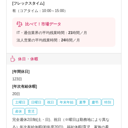
[フレックスタイム]
有（コアタイム：10:00～15:00）
比べて！市場データ
IT・通信業界の平均残業時間：
21
時間／月
法人営業の平均残業時間：
24
時間／月
休日・休暇
[年間休日]
123日
[年次有給休暇]
20日
土曜日
日曜日
祝日
年末年始
夏季
慶弔
特別
産休
育児
完全週休2日制(土・日)、祝日（※曜日は勤務地により異な
る）年次有給休暇(初年度20日)、福祉休暇(育児、家族の看