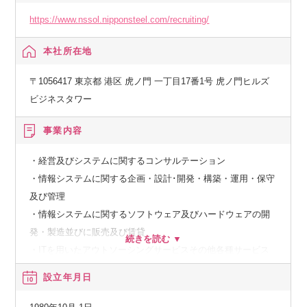
https://www.nssol.nipponsteel.com/recruiting/
本社所在地
〒1056417 東京都 港区 虎ノ門 一丁目17番1号 虎ノ門ヒルズ
ビジネスタワー
事業内容
・経営及びシステムに関するコンサルテーション
・情報システムに関する企画・設計･開発・構築・運用・保守
及び管理
・情報システムに関するソフトウェア及びハードウェアの開
発・製造並びに販売及び賃貸
・ITを用いたアウトソーシングサービスその他各種サービス
設立年月日
【経済産業省】
システムインテグレータ登録企業