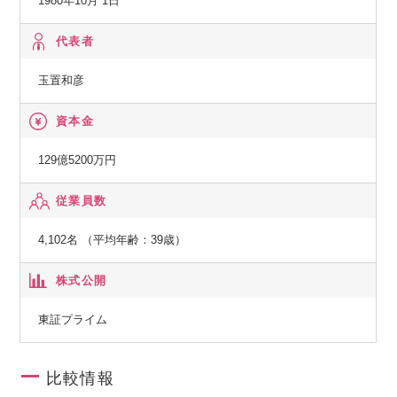
1980年10月 1日
【経済産業省】
代表者
特定システムオペレーション認定企業
玉置和彦
【総務省】
資本金
一般第二種電気通信事業者
129億5200万円
【国土交通省】
従業員数
特定建設業電気工事業・電気通信工事業
4,102名 （平均年齢：39歳）
株式公開
東証プライム
比較情報