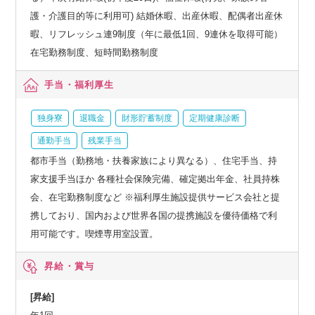
護・介護目的等に利用可) 結婚休暇、出産休暇、配偶者出産休
暇、リフレッシュ連9制度（年に最低1回、9連休を取得可能）
在宅勤務制度、短時間勤務制度
手当・福利厚生
独身寮
退職金
財形貯蓄制度
定期健康診断
通勤手当
残業手当
都市手当（勤務地・扶養家族により異なる）、住宅手当、持
家支援手当ほか 各種社会保険完備、確定拠出年金、社員持株
会、在宅勤務制度など ※福利厚生施設提供サービス会社と提
携しており、国内および世界各国の提携施設を優待価格で利
用可能です。喫煙専用室設置。
昇給・賞与
[昇給]