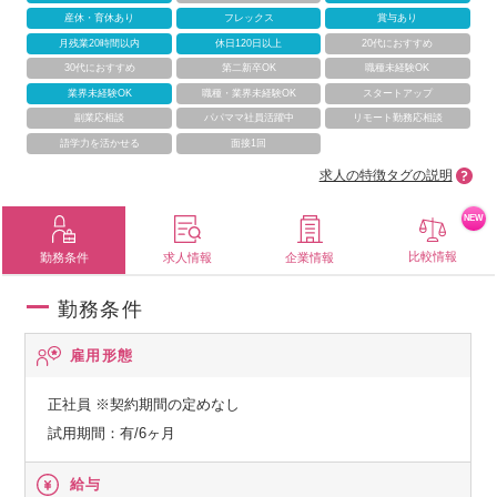
産休・育休あり
フレックス
賞与あり
月残業20時間以内
休日120日以上
20代におすすめ
30代におすすめ
第二新卒OK
職種未経験OK
業界未経験OK
職種・業界未経験OK
スタートアップ
副業応相談
パパママ社員活躍中
リモート勤務応相談
語学力を活かせる
面接1回
求人の特徴タグの説明
NEW
比較情報
勤務条件
求人情報
企業情報
勤務条件
雇用形態
正社員
※契約期間の定めなし
試用期間：有/6ヶ月
給与