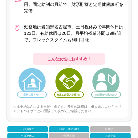
円。固定給制の月給で、財形貯蓄と定期健康診断を
完備
勤務地は愛知県名古屋市。土日祝休みで年間休日は
123日、有給休暇は20日。月平均残業時間は9時間
で、フレックスタイムも利用可能
こんな女性におすすめ！
柔軟に働きたい
安定した収入を得たい
未経験から挑みたい
※本要約はAIによる自動生成です。条件の詳細は、求人票およびキャリ
アアドバイザーとの面談にて改めてご確認ください。
正社員採用
社宅・住宅補助
転勤なし
土日祝休み
学歴不問
上場企業