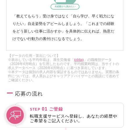
未経験から挑みたい
「教えてもらう」受け身ではなく「自ら学び、早く戦力にな
りたい」自走姿勢をアピールしましょう。「これまでの経験
をどう新しい仕事に活かすか」を具体的に伝えれば、熱意だ
けでない行動力の裏付けになるでしょう。
【データの引用・算出について】
※表示している平均年収は、厚生労働省「
jobtag
」の職種別データ
（2026年4月時点）を引用したものです。平均残業時間は、当サイトの
求人データベース（2026年4月時点）に基づき算出しています。
※本データは個別の求人内容を保証するものではありません。実際の条
件については、求人票およびキャリアアドバイザーとの面談にて改めて
ご確認ください。
応募の流れ
01
ご登録
STEP
転職支援サービスへ登録し、あなたの経歴や
ご希望をご記入ください。