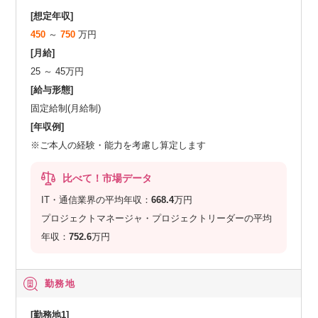
[想定年収]
450
～
750
万円
[月給]
25 ～ 45万円
[給与形態]
固定給制(月給制)
[年収例]
※ご本人の経験・能力を考慮し算定します
比べて！市場データ
IT・通信業界の平均年収：
668.4
万円
プロジェクトマネージャ・プロジェクトリーダーの平均
年収：
752.6
万円
勤務地
[勤務地1]