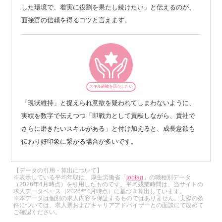
した環境で、着実に役割を果たし続けたい」と伝えるのが、
面接官の信頼を得るコツと言えます。
スキル経験を活かしたい
「現状維持」と捉えられ意欲を疑われてしまわないように、
実績を数字で伝えつつ「即戦力として貢献しながら、貴社で
さらに磨きたいスキルがある」と付け加えると、成長意欲も
伝わり好印象に繋がる場合が多いです。
【データの引用・算出について】
※表示している平均年収は、厚生労働省「
jobtag
」の職種別データ
（2026年4月時点）を引用したものです。平均残業時間は、当サイトの
求人データベース（2026年4月時点）に基づき算出しています。
※本データは個別の求人内容を保証するものではありません。実際の条
件については、求人票およびキャリアアドバイザーとの面談にて改めて
ご確認ください。