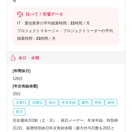
有
比べて！市場データ
IT・通信業界の平均残業時間：
21
時間／月
プロジェクトマネージャ・プロジェクトリーダーの平均
残業時間：
21
時間／月
休日・休暇
[年間休日]
126日
[年次有給休暇]
20日
土曜日
日曜日
祝日
年末年始
慶弔
特別
産休
育児
完全週休2日制（土・日）、祝日メーデー、年末年始、特別休
日2日、振替特別休日年次有給休暇（最大付与日数を20日と