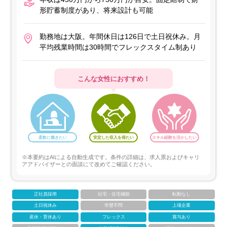
形貯蓄制度があり、将来設計も可能
勤務地は大阪。年間休日は126日で土日祝休み。月
平均残業時間は30時間でフレックスタイム制あり
こんな女性におすすめ！
柔軟に働きたい
安定した収入を得たい
スキル経験を活かしたい
※本要約はAIによる自動生成です。条件の詳細は、求人票およびキャリ
アアドバイザーとの面談にて改めてご確認ください。
正社員採用
社宅・住宅補助
転勤なし
土日祝休み
学歴不問
上場企業
産休・育休あり
フレックス
賞与あり