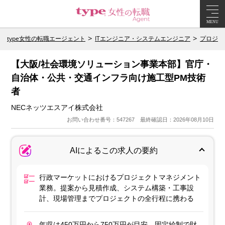
MENU
type女性の転職エージェント
ITエンジニア・システムエンジニア
プロジェ
【大阪/社会環境ソリューション事業本部】官庁・
自治体・公共・交通インフラ向け施工型PM技術
者
NECネッツエスアイ株式会社
お問い合わせ番号：547267 最終確認日：2026年08月10日
AIによるこの求人の要約
行政マーケットにおけるプロジェクトマネジメント
業務。提案から見積作成、システム構築・工事設
計、現場管理までプロジェクトの全行程に携わる
年収は450万円から750万円が目安。固定給制で財