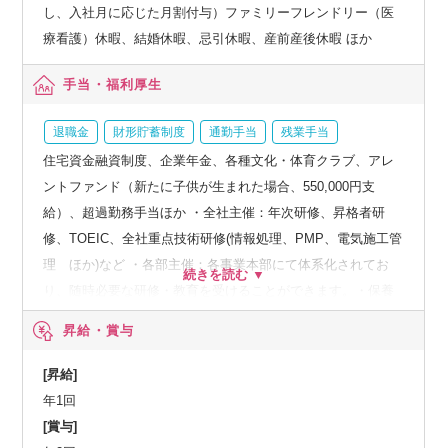
し、入社月に応じた月割付与）ファミリーフレンドリー（医
療看護）休暇、結婚休暇、忌引休暇、産前産後休暇 ほか
手当・福利厚生
退職金
財形貯蓄制度
通勤手当
残業手当
住宅資金融資制度、企業年金、各種文化・体育クラブ、アレ
ントファンド（新たに子供が生まれた場合、550,000円支
給）、超過勤務手当ほか ・全社主催：年次研修、昇格者研
修、TOEIC、全社重点技術研修(情報処理、PMP、電気施工管
理 ほか)など ・各部主催：各事業本部にて体系化されてお
り、随時必要な研修・教育を受けることができます。・保養
所（箱根）、カフェテリアプラン精度
昇給・賞与
[昇給]
年1回
[賞与]