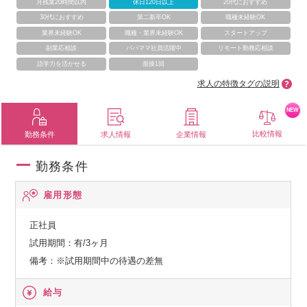
月残業20時間以内
休日120日以上
20代におすすめ
30代におすすめ
第二新卒OK
職種未経験OK
業界未経験OK
職種・業界未経験OK
スタートアップ
副業応相談
パパママ社員活躍中
リモート勤務応相談
語学力を活かせる
面接1回
求人の特徴タグの説明
NEW
比較情報
勤務条件
求人情報
企業情報
勤務条件
雇用形態
正社員
試用期間：有/3ヶ月
備考：※試用期間中の待遇の差無
給与