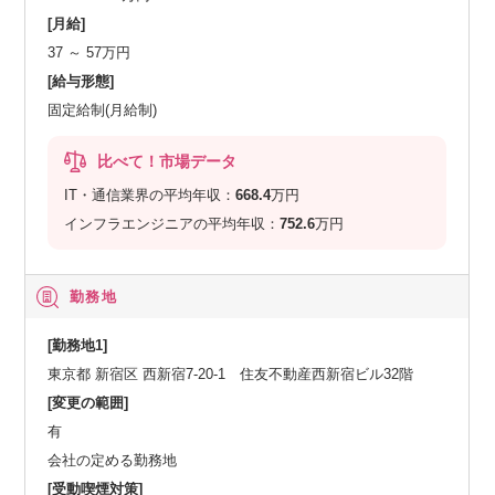
[月給]
37 ～ 57万円
[給与形態]
固定給制(月給制)
比べて！市場データ
IT・通信業界の平均年収：
668.4
万円
インフラエンジニアの平均年収：
752.6
万円
勤務地
[勤務地1]
東京都 新宿区 西新宿7-20-1 住友不動産西新宿ビル32階
[変更の範囲]
有
会社の定める勤務地
[受動喫煙対策]