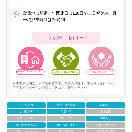
勤務地は新宿。年間休日は125日で土日祝休み。月
平均残業時間は20時間
こんな女性におすすめ！
公私のバランスをとりた
安定した収入を得たい
スキル経験を活かしたい
い
※本要約はAIによる自動生成です。条件の詳細は、求人票およびキャリ
アアドバイザーとの面談にて改めてご確認ください。
正社員採用
社宅・住宅補助
転勤なし
土日祝休み
学歴不問
上場企業
産休・育休あり
フレックス
賞与あり
月残業20時間以内
休日120日以上
20代におすすめ
30代におすすめ
第二新卒OK
職種未経験OK