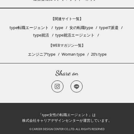
【関連サイト一覧】
type転職エージェント
type
女の転職type
typeIT派遣
type就活
type就活エージェント
【WEBマガジン一覧】
エンジニアtype
Woman type
20’s type
「type女性の転職エージェント」は
株式会社キャリアデザインセンターが運営しています。
© CAREER DESIGN CENTER CO.,LTD. ALL RIGHTS RESERVED