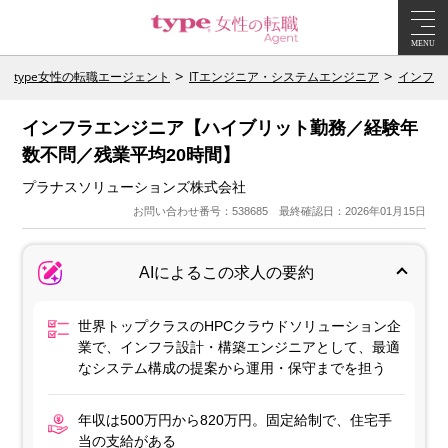
MENU
type女性の転職エージェント
ITエンジニア・システムエンジニア
インフラ
インフラエンジニア【ハイブリット勤務／経験年
数不問／残業平均20時間】
プラナスソリューションズ株式会社
お問い合わせ番号：538685 最終確認日：2026年01月15日
AIによるこの求人の要約
世界トップクラスのHPCクラウドソリューション企
業で、インフラ設計・構築エンジニアとして、最適
なシステム構成の提案から運用・保守までを担う
年収は500万円から820万円。固定給制で、住宅手
当の支給がある