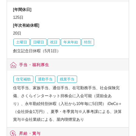
[年間休日]
125日
[年次有給休暇]
20日
土曜日
日曜日
祝日
年末年始
特別
創立記念日休暇（5月1日）
手当・福利厚生
住宅補助
通勤手当
残業手当
住宅手当、家族手当、通信手当、在宅勤務手当、社会保険完
備、さくらインターネット持株会に入会可能（奨励金あ
り）、永年勤続特別休暇（入社から10年毎に5日間） iDeCo＋
（会社掛金1万円）、夏季・冬季賞与※人事考課による、決算
賞与※会社業績による、屋内喫煙室あり
昇給・賞与