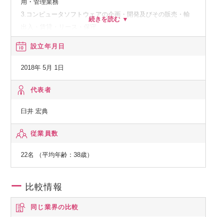
用・管理業務
3.コンピュータソフトウェアの企画・開発及びその販売・輸
出入・賃貸・リース・保守
4.各種システム及びインターネットに関わるコンサルティン
設立年月日
グ
5.各種システム及びインターネットを利用した情報処理・情
2018年 5月 1日
報提供サービス及びそれらの販売代理
6.コンピュータ、インターネットに関わる教育及びそれらの
代表者
出版業務
臼井 宏典
7.電気通信事業法に基づく電気通信事業
8.前各号に付帯する一切の業務
従業員数
22名 （平均年齢：38歳）
比較情報
同じ業界の比較