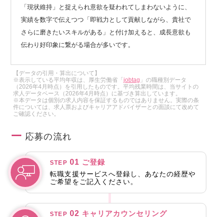
「現状維持」と捉えられ意欲を疑われてしまわないように、
実績を数字で伝えつつ「即戦力として貢献しながら、貴社で
さらに磨きたいスキルがある」と付け加えると、成長意欲も
伝わり好印象に繋がる場合が多いです。
【データの引用・算出について】
※表示している平均年収は、厚生労働省「
jobtag
」の職種別データ
（2026年4月時点）を引用したものです。平均残業時間は、当サイトの
求人データベース（2026年4月時点）に基づき算出しています。
※本データは個別の求人内容を保証するものではありません。実際の条
件については、求人票およびキャリアアドバイザーとの面談にて改めて
ご確認ください。
応募の流れ
01
ご登録
STEP
転職支援サービスへ登録し、あなたの経歴や
ご希望をご記入ください。
02
キャリアカウンセリング
STEP