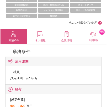
業界未経験OK
職種・業界未経験OK
スタートアップ
副業応相談
パパママ社員活躍中
リモート勤務応相談
語学力を活かせる
面接1回
求人の特徴タグの説明
NEW
比較情報
勤務条件
求人情報
企業情報
勤務条件
雇用形態
正社員
試用期間：有/3ヶ月
給与
[想定年収]
500
～
820
万円