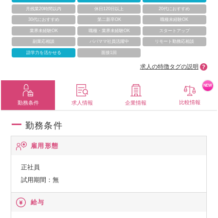
月残業20時間以内
休日120日以上
20代におすすめ
30代におすすめ
第二新卒OK
職種未経験OK
業界未経験OK
職種・業界未経験OK
スタートアップ
副業応相談
パパママ社員活躍中
リモート勤務応相談
語学力を活かせる
面接1回
求人の特徴タグの説明
NEW
比較情報
勤務条件
求人情報
企業情報
勤務条件
雇用形態
正社員
試用期間：無
給与