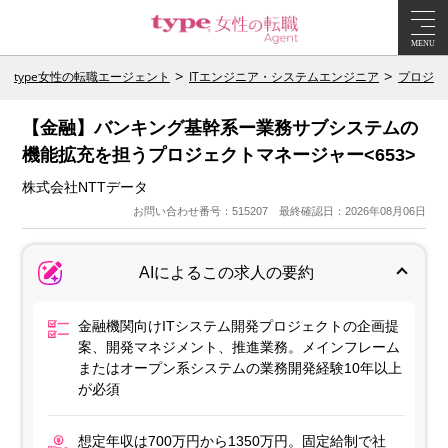
MENU
type女性の転職エージェント
ITエンジニア・システムエンジニア
プロジェ
【金融】バンキング基幹系ー業務サブシステムの
機能拡充を担うプロジェクトマネージャー<653>
株式会社NTTデータ
お問い合わせ番号：515207 最終確認日：2026年08月06日
AIによるこの求人の要約
金融機関向けITシステム開発プロジェクトの企画提
案、開発マネジメント、推進業務。メインフレーム
またはオープン系システムの業務開発経験10年以上
が必須
想定年収は700万円から1350万円。固定給制で社