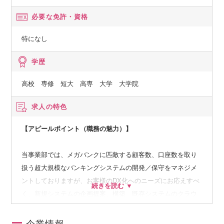
必要な免許・資格
特になし
学歴
高校 専修 短大 高専 大学 大学院
求人の特色
【アピールポイント（職務の魅力）】
当事業部では、メガバンクに匹敵する顧客数、口座数を取り
扱う超大規模なバンキングシステムの開発／保守をマネジメ
ントしておりますが、お客様のDX化へのニーズにお応えすべ
く、新規システムの企画提案、構築、既存システムのクラウ
ドリフト等、事業拡大を遂行中です。
これに伴い、パブリッククラウド基盤へのシフトが加速して
企業情報