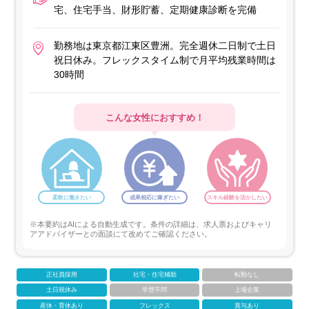
宅、住宅手当、財形貯蓄、定期健康診断を完備
勤務地は東京都江東区豊洲。完全週休二日制で土日
祝日休み。フレックスタイム制で月平均残業時間は
30時間
こんな女性におすすめ！
柔軟に働きたい
成果相応に稼ぎたい
スキル経験を活かしたい
※本要約はAIによる自動生成です。条件の詳細は、求人票およびキャリ
アアドバイザーとの面談にて改めてご確認ください。
正社員採用
社宅・住宅補助
転勤なし
土日祝休み
学歴不問
上場企業
産休・育休あり
フレックス
賞与あり