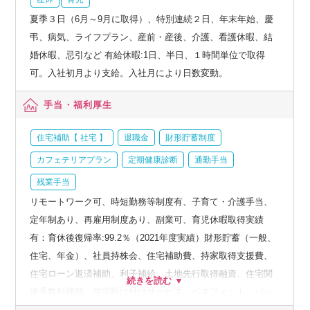
夏季３日（6月～9月に取得）、特別連続２日、年末年始、慶
弔、病気、ライフプラン、産前・産後、介護、看護休暇、結
婚休暇、忌引など 有給休暇:1日、半日、１時間単位で取得
可。入社初月より支給。入社月により日数変動。
手当・福利厚生
住宅補助【 社宅 】
退職金
財形貯蓄制度
カフェテリアプラン
定期健康診断
通勤手当
残業手当
リモートワーク可、時短勤務等制度有、子育て・介護手当、
定年制あり、再雇用制度あり、副業可、育児休暇取得実績
有：育休後復帰率:99.2％（2021年度実績）財形貯蓄（一般、
住宅、年金）、社員持株会、住宅補助費、持家取得支援費、
住宅ローン返済補助、利子補給、土地先行取得融資、住宅関
連手数料補助、住宅駆け付けサービス、ベネフィット・パッ
ケージなど、人間ドック、オプション検査補助など、育児・