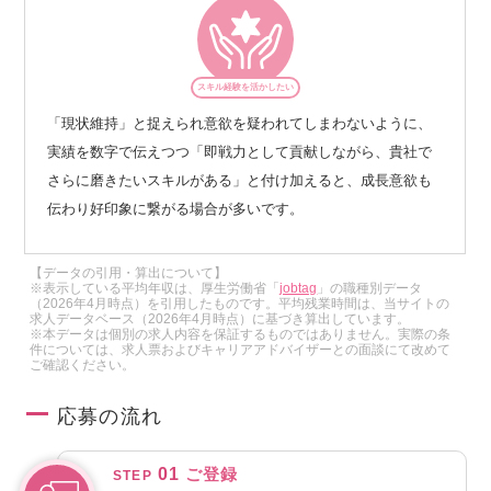
スキル経験を活かしたい
「現状維持」と捉えられ意欲を疑われてしまわないように、
実績を数字で伝えつつ「即戦力として貢献しながら、貴社で
さらに磨きたいスキルがある」と付け加えると、成長意欲も
伝わり好印象に繋がる場合が多いです。
【データの引用・算出について】
※表示している平均年収は、厚生労働省「
jobtag
」の職種別データ
（2026年4月時点）を引用したものです。平均残業時間は、当サイトの
求人データベース（2026年4月時点）に基づき算出しています。
※本データは個別の求人内容を保証するものではありません。実際の条
件については、求人票およびキャリアアドバイザーとの面談にて改めて
ご確認ください。
応募の流れ
01
ご登録
STEP