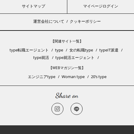
サイトマップ
マイページログイン
運営会社について
クッキーポリシー
【関連サイト一覧】
type転職エージェント
type
女の転職type
typeIT派遣
type就活
type就活エージェント
【WEBマガジン一覧】
エンジニアtype
Woman type
20’s type