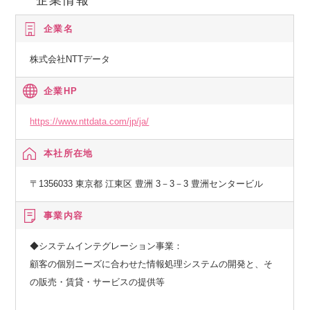
おり、マルチクラウドやハイブリッドクラウドを活用した新
企業名
たな業務システムを、今後のデジタル化の中核となる技術を
用いて実現して頂く人財を募集しております。
株式会社NTTデータ
農業分野のユーザー様を中心としたバンキング利用者に対
し、利便性向上、高付加価値体験を提供していくことで、お
企業HP
客様の収益向上と農業や地域課題の解決に貢献するシステム
の開発を目指して、ご活躍頂けます。
https://www.nttdata.com/jp/ja/
大規模な新規システムを構築していくシステム企画／開発マ
本社所在地
ネジメント経験と、金融の中核を成すバンキングシステムに
関する業務知識の双方のスペシャリストへ成長できる実務機
〒1356033 東京都 江東区 豊洲 3－3－3 豊洲センタービル
会があり、既存基幹系システムで良好な関係を構築している
お客様と実現するシステムの将来像を検討しながら、新しい
事業内容
システムの提供に携わることができます。
現在は上流工程の企画フェーズにあり、お客様への新規サー
◆システムインテグレーション事業：
ビス／新規製品のご提案、ご意見交換を通して、提供業務機
顧客の個別ニーズに合わせた情報処理システムの開発と、そ
能／実装仕様を決定していくシステム企画から開発に至る一
の販売・賃貸・サービスの提供等
貫した業務機能開発機会に参画頂くことが可能です。