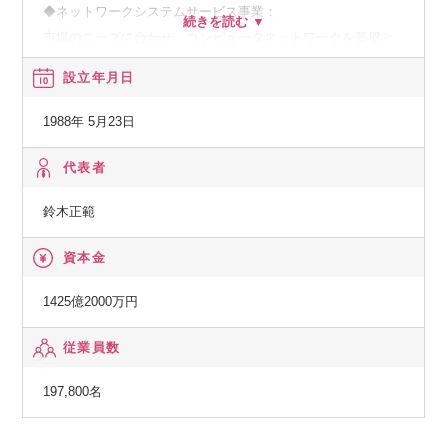
金融システム全体像を把握しながらクラウドを活用した新規
◆ネットワークシステムサービス事業：
大規模業務システムのシステム企画／開発マネジメントを実
市場のニーズに合わせ、コンピュータネットワークを基盤と
現していく、チャレンジングでやりがいのある業務に参画頂
した、種々の情報提供、情報処理等のサービスの提供
設立年月日
きながら、市場価値の高いプロフェッショナルなプロジェク
トマネージャーとして、またはIT業務コンサルタント人財と
◆その他の事業：
1988年 5月23日
してご自身の成長を実感頂けるものと確信しております。
顧客の経営上の問題点に係わる調査・分析、情報処理システ
ムの在り方に係わる企画・提案、保守・ファシリティマネジ
代表者
【教育制度及び資格補助】
メント等
鈴木正範
ビジネス系・テクニカル系・グローバル系研修より役職や業
資本金
務に応じて必要な研修を受講可能。
資格取得支援、自己啓発支援（TOEIC会社負担等）あり。
1425億2000万円
経験者採用社員向けオンボーディングも拡大実施中
従業員数
197,800名