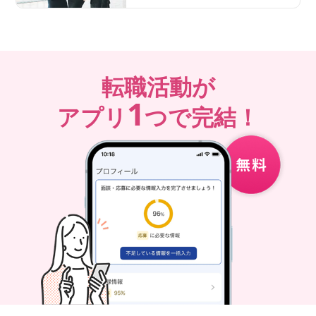
転職活動が
1
アプリ
つで完結！