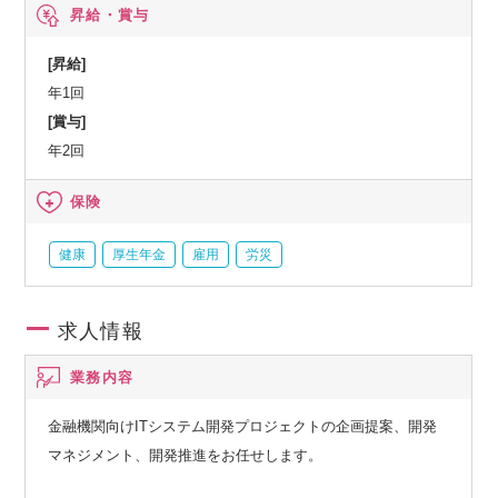
昇給・賞与
介護支援サービス、結婚祝い金、弔慰料、災害見舞金など、
社員食堂、企業年金（企業年金基金、確定拠出年金）、電気
[昇給]
通信共済会(個人年金、遺児育英基金)
年1回
[賞与]
年2回
保険
健康
厚生年金
雇用
労災
求人情報
業務内容
金融機関向けITシステム開発プロジェクトの企画提案、開発
マネジメント、開発推進をお任せします。