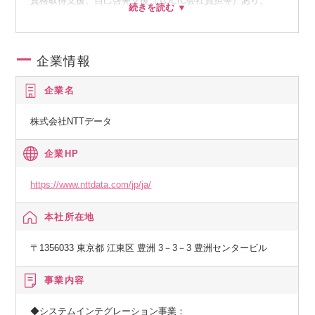
資格取得支援、自己啓発支援（TOEIC会社負担等）あり。
経験者採用社員向けオンボーディングも拡大実施中です。
企業情報
企業名
株式会社NTTデータ
企業HP
https://www.nttdata.com/jp/ja/
本社所在地
〒1356033 東京都 江東区 豊洲 3－3－3 豊洲センタービル
事業内容
◆システムインテグレーション事業：