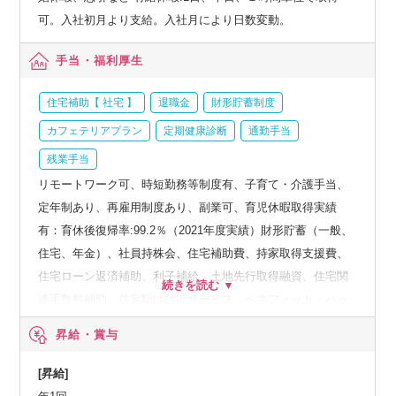
可。入社初月より支給。入社月により日数変動。
手当・福利厚生
住宅補助【 社宅 】
退職金
財形貯蓄制度
カフェテリアプラン
定期健康診断
通勤手当
残業手当
リモートワーク可、時短勤務等制度有、子育て・介護手当、
定年制あり、再雇用制度あり、副業可、育児休暇取得実績
有：育休後復帰率:99.2％（2021年度実績）財形貯蓄（一般、
住宅、年金）、社員持株会、住宅補助費、持家取得支援費、
住宅ローン返済補助、利子補給、土地先行取得融資、住宅関
連手数料補助、住宅駆け付けサービス、ベネフィット・パッ
ケージなど、人間ドック、オプション検査補助など、育児・
昇給・賞与
介護支援サービス、結婚祝い金、弔慰料、災害見舞金など、
社員食堂、企業年金（企業年金基金、確定拠出年金）、電気
[昇給]
通信共済会(個人年金、遺児育英基金)