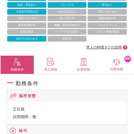
産休・育休あり
フレックス
賞与あり
月残業20時間以内
休日120日以上
20代におすすめ
30代におすすめ
第二新卒OK
職種未経験OK
業界未経験OK
職種・業界未経験OK
スタートアップ
副業応相談
パパママ社員活躍中
リモート勤務応相談
語学力を活かせる
面接1回
求人の特徴タグの説明
NEW
比較情報
勤務条件
求人情報
企業情報
勤務条件
雇用形態
正社員
試用期間：無
給与