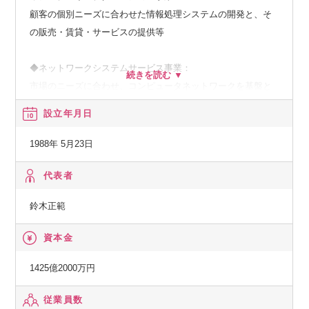
顧客の個別ニーズに合わせた情報処理システムの開発と、そ
の販売・賃貸・サービスの提供等
◆ネットワークシステムサービス事業：
市場のニーズに合わせ、コンピュータネットワークを基盤と
した、種々の情報提供、情報処理等のサービスの提供
設立年月日
◆その他の事業：
1988年 5月23日
顧客の経営上の問題点に係わる調査・分析、情報処理システ
ムの在り方に係わる企画・提案、保守・ファシリティマネジ
代表者
メント等
鈴木正範
資本金
1425億2000万円
従業員数