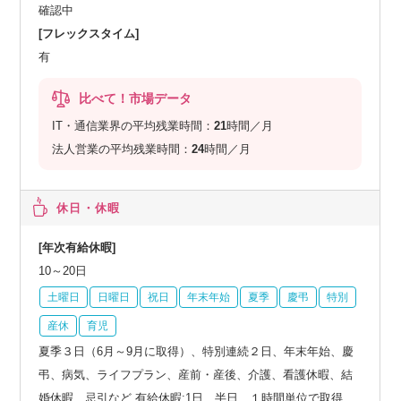
確認中
[フレックスタイム]
有
比べて！市場データ
IT・通信業界の平均残業時間：
21
時間／月
法人営業の平均残業時間：
24
時間／月
休日・休暇
[年次有給休暇]
10～20日
土曜日
日曜日
祝日
年末年始
夏季
慶弔
特別
産休
育児
夏季３日（6月～9月に取得）、特別連続２日、年末年始、慶
弔、病気、ライフプラン、産前・産後、介護、看護休暇、結
婚休暇、忌引など 有給休暇:1日、半日、１時間単位で取得