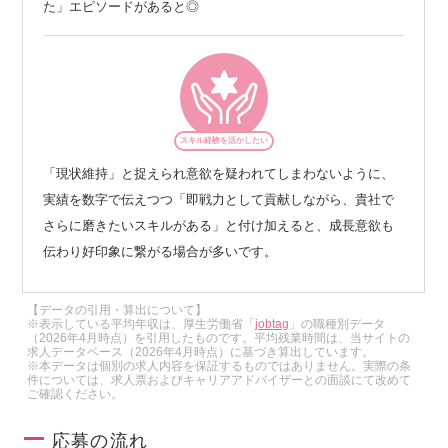
た」エピソードがあると◎
スキル経験を活かしたい
「現状維持」と捉えられ意欲を疑われてしまわないように、
実績を数字で伝えつつ「即戦力として貢献しながら、貴社で
さらに磨きたいスキルがある」と付け加えると、成長意欲も
伝わり好印象に繋がる場合が多いです。
【データの引用・算出について】
※表示している平均年収は、厚生労働省「
jobtag
」の職種別データ
（2026年4月時点）を引用したものです。平均残業時間は、当サイトの
求人データベース（2026年4月時点）に基づき算出しています。
※本データは個別の求人内容を保証するものではありません。実際の条
件については、求人票およびキャリアアドバイザーとの面談にて改めて
ご確認ください。
応募の流れ