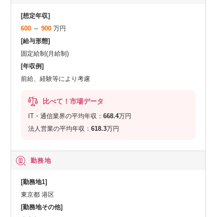
[想定年収]
600
～
900
万円
[給与形態]
固定給制(月給制)
[年収例]
前給、経験等により考慮
比べて！市場データ
IT・通信業界の平均年収：
668.4
万円
法人営業の平均年収：
618.3
万円
勤務地
[勤務地1]
東京都 港区
[勤務地その他]