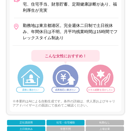
宅、住宅手当、財形貯蓄、定期健康診断があり、福
利厚生が充実
勤務地は東京都港区。完全週休二日制で土日祝休
み、年間休日は不明。月平均残業時間は15時間でフ
レックスタイム制あり
こんな女性におすすめ！
柔軟に働きたい
成果相応に稼ぎたい
スキル経験を活かしたい
※本要約はAIによる自動生成です。条件の詳細は、求人票およびキャリ
アアドバイザーとの面談にて改めてご確認ください。
正社員採用
社宅・住宅補助
転勤なし
土日祝休み
学歴不問
上場企業