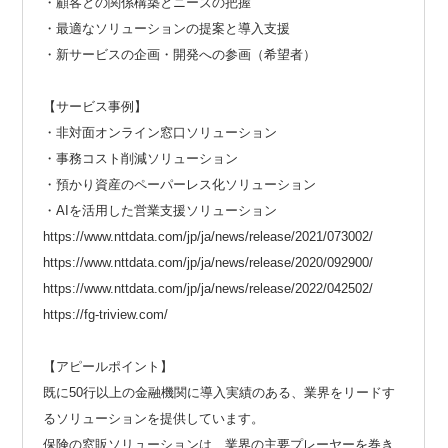
・顧客との関係構築とニーズの把握
・最適なソリューションの提案と導入支援
・新サービスの企画・開発への参画（希望者）
【サービス事例】
・非対面オンライン窓口ソリューション
・事務コスト削減ソリューション
・預かり資産のペーパーレス化ソリューション
・AIを活用した営業支援ソリューション
https://www.nttdata.com/jp/ja/news/release/2021/073002/
https://www.nttdata.com/jp/ja/news/release/2020/092900/
https://www.nttdata.com/jp/ja/news/release/2022/042502/
https://fg-triview.com/
【アピールポイント】
既に50行以上の金融機関に導入実績のある、業界をリードす
るソリューションを提供しています。
保険の窓販ソリューションは、業界の主要プレーヤーを巻き