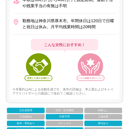
や残業手当の有無は不明
勤務地は神奈川県厚木市。年間休日は120日で日曜
と祝日は休み。月平均残業時間は20時間
こんな女性におすすめ！
安定した収入を得たい
スキル経験を活かしたい
※本要約はAIによる自動生成です。条件の詳細は、求人票およびキャリ
アアドバイザーとの面談にて改めてご確認ください。
正社員採用
社宅・住宅補助
転勤なし
土日祝休み
学歴不問
上場企業
産休・育休あり
フレックス
賞与あり