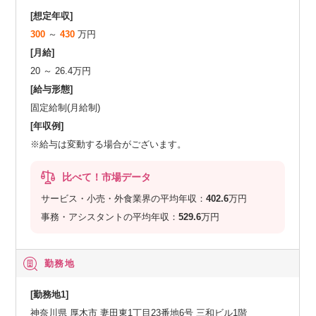
[想定年収]
300
～
430
万円
[月給]
20 ～ 26.4万円
[給与形態]
固定給制(月給制)
[年収例]
※給与は変動する場合がございます。
比べて！市場データ
サービス・小売・外食業界の平均年収：
402.6
万円
事務・アシスタントの平均年収：
529.6
万円
勤務地
[勤務地1]
神奈川県 厚木市 妻田東1丁目23番地6号 三和ビル1階