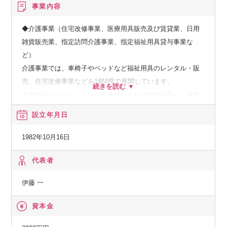
事業内容
◆介護事業（住宅改修事業、医療用具販売及び賃貸業、日用
雑貨販売業、指定訪問介護事業、指定福祉用具貸与事業な
ど）
介護事業では、車椅子やベッドなど福祉用具のレンタル・販
売、住宅改修事業などを1都4県で展開しています。
ケアマネージャー、エンドユーザーからの信頼が高く、神奈
川県でシェアNo1となっております。
設立年月日
◆医療事業（医薬品卸売一般販売業、薬局の経営、治験支援
1982年10月16日
事業 (SMO)、医療ガス販売業、一般事務備品販売及び賃貸
業、医療事務および経理の受託業務、病・医院の経営コンサ
代表者
ルティング業務、医療機関向けコンピュータシステムの開
伊藤 一
発・構築・運用管理・導入支援）
医療事業では、神奈川県内に30店舗の薬局を展開し、本社の
資本金
ある厚木市には11店舗を展開。市内の利用者数はトップクラ
ス。