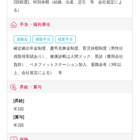
2回程度)、特別休暇（結婚、出産、忌引 等 会社規定によ
る）
手当・福利厚生
退職金
通勤手当
残業手当
確定拠出年金制度、慶弔見舞金制度、育児休暇制度（男性社
員取得実績あり）、健康診断は人間ドック、受診（費用会社
負担）、ベネフィットステーション加入、退職金有（3年以
上、会社規定による） 等
昇給・賞与
[昇給]
年1回
[賞与]
年2回
保険