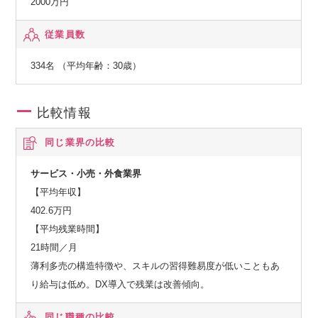
2000万円
そのほか、病院で医師が患者様に開発中の薬を投与して、効
従業員数
果や安全を確認する臨床試験（治験）を行うなど様々な事業
を展開。
334名 （平均年齢：30歳）
今後も新たな取り組みに挑戦することで、よりよい医療を目
指し社会に貢献します。
比較情報
同じ業界の比較
サービス・小売・外食業界
【平均年収】
402.6万円
【平均残業時間】
21時間／月
薄利多売の構造特徴や、スキルの習得難易度が低いこともあ
り給与は低め。DX導入で残業は改善傾向。
同じ職種の比較