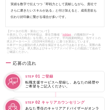
実績を数字で伝えつつ「即戦力として貢献しながら、貴社で
さらに磨きたいスキルがある」と付け加えると、成長意欲も
伝わり好印象に繋がる場合が多いです。
【データの引用・算出について】
※表示している平均年収は、厚生労働省「
jobtag
」の職種別データ
（2026年4月時点）を引用したものです。平均残業時間は、当サイトの
求人データベース（2026年4月時点）に基づき算出しています。
※本データは個別の求人内容を保証するものではありません。実際の条
件については、求人票およびキャリアアドバイザーとの面談にて改めて
ご確認ください。
応募の流れ
01
ご登録
STEP
転職支援サービスへ登録し、あなたの経歴や
ご希望をご記入ください。
02
キャリアカウンセリング
STEP
あなた専任のキャリアアドバイザーがオンラ