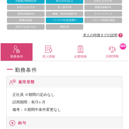
月残業20時間以内
休日120日以上
20代におすすめ
30代におすすめ
第二新卒OK
職種未経験OK
業界未経験OK
職種・業界未経験OK
スタートアップ
副業応相談
パパママ社員活躍中
リモート勤務応相談
語学力を活かせる
面接1回
求人の特徴タグの説明
NEW
比較情報
勤務条件
求人情報
企業情報
勤務条件
雇用形態
正社員
※期間の定めなし
試用期間：有/3ヶ月
備考：※期間中条件変更なし
給与