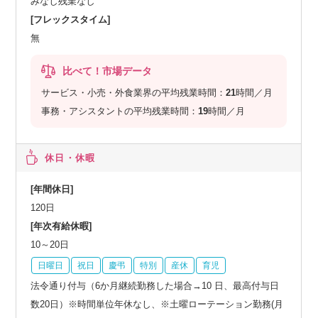
みなし残業なし
[フレックスタイム]
無
比べて！市場データ
サービス・小売・外食業界の平均残業時間：
21
時間／月
事務・アシスタントの平均残業時間：
19
時間／月
休日・休暇
[年間休日]
120日
[年次有給休暇]
10～20日
日曜日
祝日
慶弔
特別
産休
育児
法令通り付与（6か月継続勤務した場合→10 日、最高付与日
数20日）※時間単位年休なし、※土曜ローテーション勤務(月