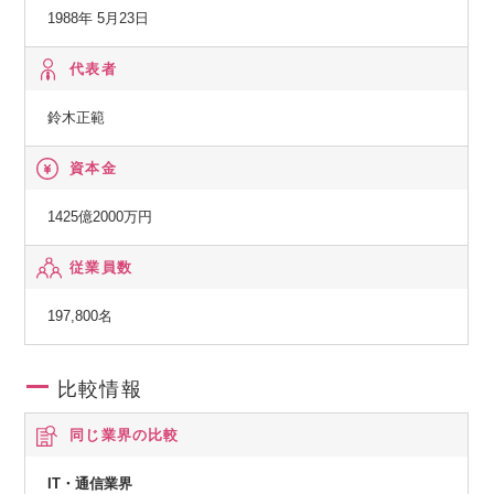
◆その他の事業：
1988年 5月23日
顧客の経営上の問題点に係わる調査・分析、情報処理システ
ムの在り方に係わる企画・提案、保守・ファシリティマネジ
代表者
メント等
鈴木正範
資本金
1425億2000万円
従業員数
197,800名
比較情報
同じ業界の比較
IT・通信業界