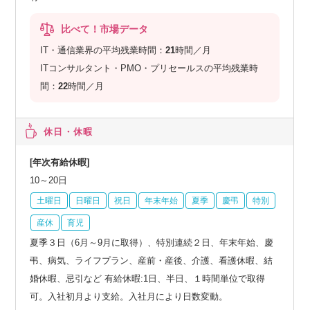
比べて！市場データ
IT・通信業界の平均残業時間：
21
時間／月
ITコンサルタント・PMO・プリセールスの平均残業時
間：
22
時間／月
休日・休暇
[年次有給休暇]
10～20日
土曜日
日曜日
祝日
年末年始
夏季
慶弔
特別
産休
育児
夏季３日（6月～9月に取得）、特別連続２日、年末年始、慶
弔、病気、ライフプラン、産前・産後、介護、看護休暇、結
婚休暇、忌引など 有給休暇:1日、半日、１時間単位で取得
可。入社初月より支給。入社月により日数変動。