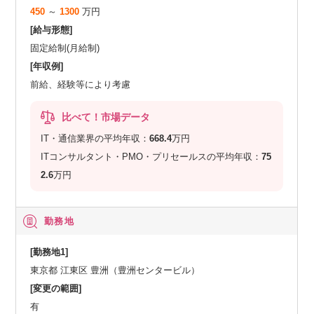
450
～
1300
万円
[給与形態]
固定給制(月給制)
[年収例]
前給、経験等により考慮
比べて！市場データ
IT・通信業界の平均年収：
668.4
万円
ITコンサルタント・PMO・プリセールスの平均年収：
75
2.6
万円
勤務地
[勤務地1]
東京都 江東区 豊洲（豊洲センタービル）
[変更の範囲]
有