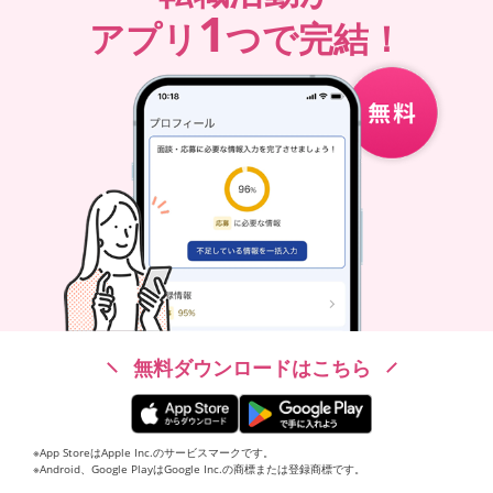
1
アプリ
つで完結！
無料ダウンロードはこちら
※App StoreはApple Inc.のサービスマークです。
※Android、Google PlayはGoogle Inc.の商標または登録商標です。