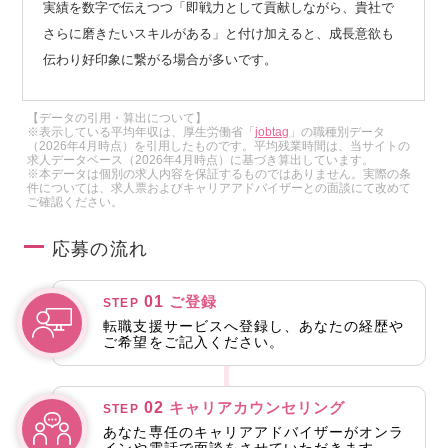
実績を数字で伝えつつ「即戦力として貢献しながら、貴社で
さらに磨きたいスキルがある」と付け加えると、成長意欲も
伝わり好印象に繋がる場合が多いです。
【データの引用・算出について】
※表示している平均年収は、厚生労働省「
jobtag
」の職種別データ
（2026年4月時点）を引用したものです。平均残業時間は、当サイトの
求人データベース（2026年4月時点）に基づき算出しています。
※本データは個別の求人内容を保証するものではありません。実際の条
件については、求人票およびキャリアアドバイザーとの面談にて改めて
ご確認ください。
応募の流れ
01
ご登録
STEP
転職支援サービスへ登録し、あなたの経歴や
ご希望をご記入ください。
02
キャリアカウンセリング
STEP
あなた専任のキャリアアドバイザーがオンラ
インや電話で面談をさせていただきます。