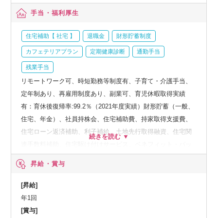
手当・福利厚生
住宅補助【 社宅 】
退職金
財形貯蓄制度
カフェテリアプラン
定期健康診断
通勤手当
残業手当
リモートワーク可、時短勤務等制度有、子育て・介護手当、
定年制あり、再雇用制度あり、副業可、育児休暇取得実績
有：育休後復帰率:99.2％（2021年度実績）財形貯蓄（一般、
住宅、年金）、社員持株会、住宅補助費、持家取得支援費、
住宅ローン返済補助、利子補給、土地先行取得融資、住宅関
連手数料補助、住宅駆け付けサービス、ベネフィット・パッ
ケージなど、人間ドック、オプション検査補助など、育児・
昇給・賞与
介護支援サービス、結婚祝い金、弔慰料、災害見舞金など、
社員食堂、企業年金（企業年金基金、確定拠出年金）、電気
[昇給]
通信共済会(個人年金、遺児育英基金)
年1回
[賞与]