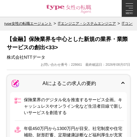
MENU
type女性の転職エージェント
ITエンジニア・システムエンジニア
ITコン
【金融】保険業界を中心とした新規の業界・業際
サービスの創出<33>
株式会社NTTデータ
お問い合わせ番号：228661 最終確認日：2026年08月07日
AIによるこの求人の要約
保険業界のデジタル化を推進するサービス企画。キ
ャッシュレスやオンライン化など生活者目線で新し
いサービスを創造する
年収450万円から1300万円が目安。社宅制度や住宅
補助、財形貯蓄、定期健康診断など福利厚生が充実