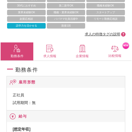
30代におすすめ
第二新卒OK
職種未経験OK
業界未経験OK
職種・業界未経験OK
スタートアップ
副業応相談
パパママ社員活躍中
リモート勤務応相談
語学力を活かせる
面接1回
求人の特徴タグの説明
NEW
比較情報
勤務条件
求人情報
企業情報
勤務条件
雇用形態
正社員
試用期間：無
給与
[想定年収]