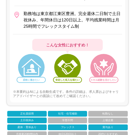
勤務地は東京都江東区豊洲。完全週休二日制で土日
祝休み、年間休日は120日以上。平均残業時間は月
25時間でフレックスタイム制
こんな女性におすすめ！
柔軟に働きたい
安定した収入を得たい
スキル経験を活かしたい
※本要約はAIによる自動生成です。条件の詳細は、求人票およびキャリ
アアドバイザーとの面談にて改めてご確認ください。
正社員採用
社宅・住宅補助
転勤なし
土日祝休み
学歴不問
上場企業
産休・育休あり
フレックス
賞与あり
月残業20時間以内
休日120日以上
20代におすすめ