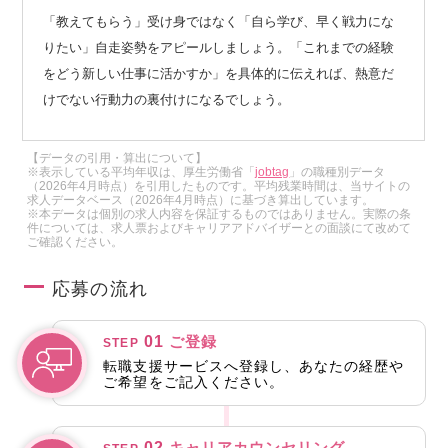
「教えてもらう」受け身ではなく「自ら学び、早く戦力にな
りたい」自走姿勢をアピールしましょう。「これまでの経験
をどう新しい仕事に活かすか」を具体的に伝えれば、熱意だ
けでない行動力の裏付けになるでしょう。
【データの引用・算出について】
※表示している平均年収は、厚生労働省「
jobtag
」の職種別データ
（2026年4月時点）を引用したものです。平均残業時間は、当サイトの
求人データベース（2026年4月時点）に基づき算出しています。
※本データは個別の求人内容を保証するものではありません。実際の条
件については、求人票およびキャリアアドバイザーとの面談にて改めて
ご確認ください。
応募の流れ
01
ご登録
STEP
転職支援サービスへ登録し、あなたの経歴や
ご希望をご記入ください。
02
キャリアカウンセリング