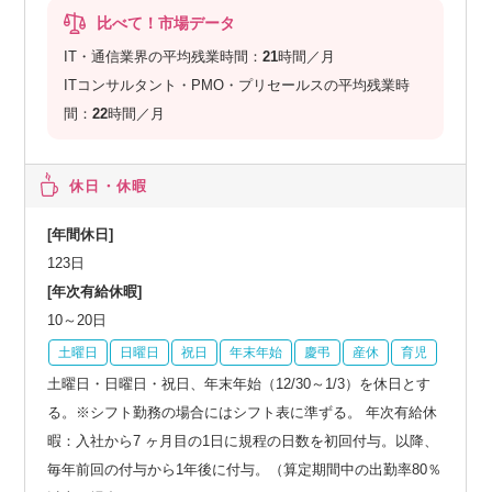
比べて！市場データ
IT・通信業界の平均残業時間：
21
時間／月
ITコンサルタント・PMO・プリセールスの平均残業時
間：
22
時間／月
休日・休暇
[年間休日]
123日
[年次有給休暇]
10～20日
土曜日
日曜日
祝日
年末年始
慶弔
産休
育児
土曜日・日曜日・祝日、年末年始（12/30～1/3）を休日とす
る。※シフト勤務の場合にはシフト表に準ずる。 年次有給休
暇：入社から7 ヶ月目の1日に規程の日数を初回付与。以降、
毎年前回の付与から1年後に付与。（算定期間中の出勤率80％