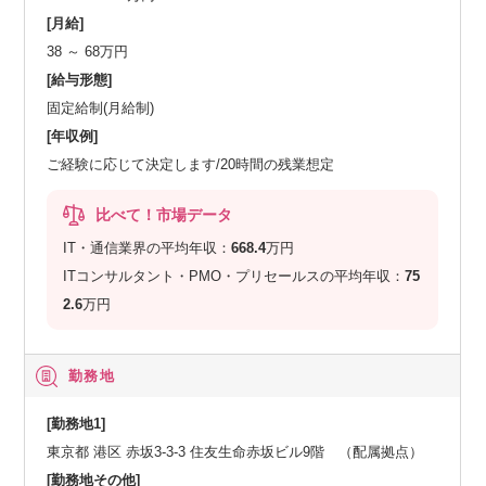
[月給]
38 ～ 68万円
[給与形態]
固定給制(月給制)
[年収例]
ご経験に応じて決定します/20時間の残業想定
比べて！市場データ
IT・通信業界の平均年収：
668.4
万円
ITコンサルタント・PMO・プリセールスの平均年収：
75
2.6
万円
勤務地
[勤務地1]
東京都 港区 赤坂3-3-3 住友生命赤坂ビル9階 （配属拠点）
[勤務地その他]