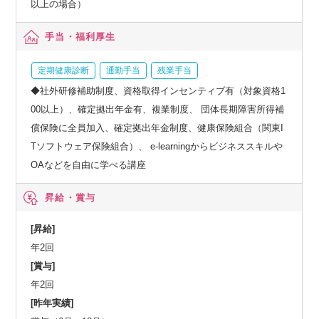
以上の場合）
手当・福利厚生
定期健康診断
通勤手当
残業手当
◆社外研修補助制度、資格取得インセンティブ有（対象資格1
00以上）、確定拠出年金有、複業制度、 団体長期障害所得補
償保険に全員加入、確定拠出年金制度、健康保険組合（関東I
Tソフトウェア保険組合）、 e-learningからビジネススキルや
OAなどを自由に学べる講座
昇給・賞与
[昇給]
年2回
[賞与]
年2回
[昨年実績]