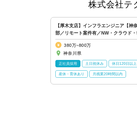
株式会社テ
導入プロジェクト【チ
【厚木支店】インフラエンジニア【神
ト可/設計・構築の経
部／リモート案件有／NW・クラウド・
等】
380万~800万
神奈川県
休日120日以上
正社員採用
土日祝休み
休日120日以上
20時間以内
産休・育休あり
月残業20時間以内