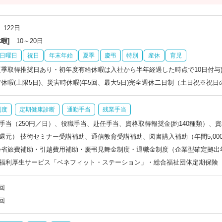
122日
暇]
10～20日
日曜日
祝日
年末年始
夏季
慶弔
特別
産休
育児
夏季取得推奨日あり・初年度有給休暇は入社から半年経過した時点で10日付与
時休暇(上限5日)、災害時休暇(年5回、最大5日)完全週休二日制（土日祝※
制度
定期健康診断
通勤手当
残業手当
手当（250円／日）、役職手当、赴任手当、資格取得報奨金(約140種類）
還元） 技術セミナー受講補助、通信教育受講補助、図書購入補助（年間5,00
帰省旅費補助・引越費用補助・慶弔見舞金制度・退職金制度（企業型確定拠出
福利厚生サービス「ベネフィット・ステーション」・総合福祉団体定期保険
回
回