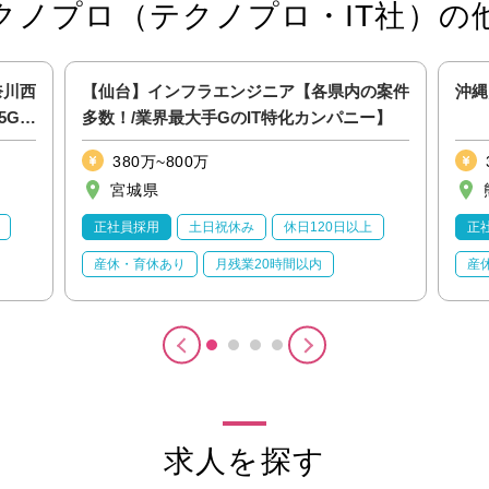
クノプロ（テクノプロ・IT社）の
奈川西
【仙台】インフラエンジニア【各県内の案件
沖縄
5G
多数！/業界最大手GのIT特化カンパニー】
380万~800万
宮城県
正社員採用
土日祝休み
休日120日以上
正
産休・育休あり
月残業20時間以内
産
求人を探す