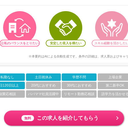
公私のバランスをとりたい
安定した収入を得たい
スキル経験を活かした
※本要約はAIによる自動生成です。条件の詳細は、求人票およびキャ
転勤なし
土日祝休み
学歴不問
上場企業
日120日以上
20代におすすめ
30代におすすめ
第二新卒OK
副業応相談
パパママ社員活躍中
リモート勤務応相談
語学力を活かせ
この求人を紹介してもらう
無料