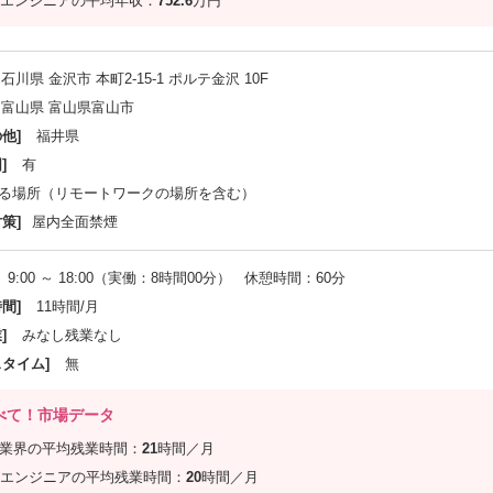
エンジニアの平均年収：
752.6
万円
石川県 金沢市 本町2-15-1 ポルテ金沢 10F
富山県 富山県富山市
他]
福井県
]
有
る場所（リモートワークの場所を含む）
策]
屋内全面禁煙
9:00 ～ 18:00（実働：8時間00分） 休憩時間：60分
間]
11時間/月
]
みなし残業なし
スタイム]
無
べて！市場データ
信業界の平均残業時間：
21
時間／月
エンジニアの平均残業時間：
20
時間／月