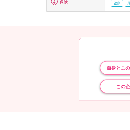
保険
健康
自身とこの
この企