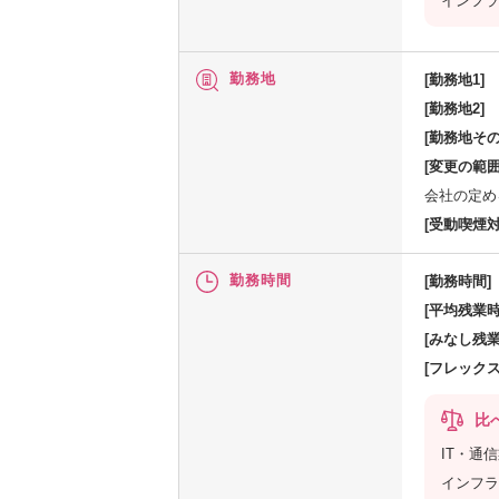
インフラ
勤務地
[勤務地1]
[勤務地2]
[勤務地その
[変更の範囲
会社の定め
[受動喫煙対
勤務時間
[勤務時間]
[平均残業時
[みなし残業
[フレック
比
IT・通
インフラ