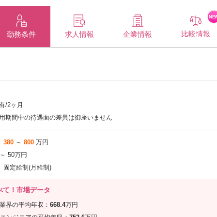
NE
比較情報
企業情報
勤務条件
求人情報
有/2ヶ月
用期間中の待遇面の差異は御座いません
380
～
800
万円
 ～ 50万円
固定給制(月給制)
べて！市場データ
信業界の平均年収：
668.4
万円