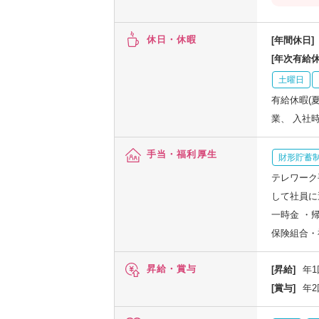
休日・休暇
[年間休日]
[年次有給休
土曜日
有給休暇(
業、 入社
手当・福利厚生
財形貯蓄
テレワーク
して社員に
一時金 ・
保険組合・
昇給・賞与
[昇給]
年1
[賞与]
年2