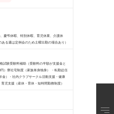
)、慶弔休暇、特別休暇、育児休業、介護休
祝日のある週は定例会のため土曜出勤の場合あり）
、資格試験受験料補助（受験料の半額が支援金と
0円）寮社宅制度（家族単身独身） ・転勤赴任
年金）・社内クラブサークル活動支援・健康
 育児支援（産休・育休・短時間勤務制度）