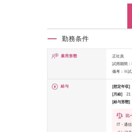
勤務条件
雇用形態
正社員
試用期間：
備考：※試
給与
[想定年収]
[月給]
21
[給与形態]
比
IT・通