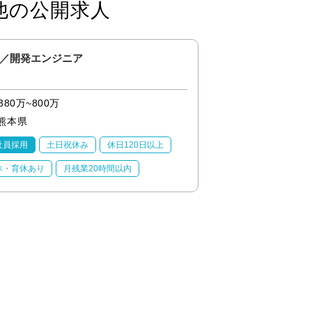
他の公開求人
／開発エンジニア
九州沖縄エリアオー
長崎、熊本、大分、
380万~800万
380万~800万
熊本県
福岡県
社員採用
土日祝休み
休日120日以上
正社員採用
土日祝
休・育休あり
月残業20時間以内
産休・育休あり
月