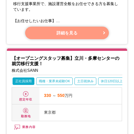
移行支援事業所で、施設運営全般をお任せできる方を募集し
ています。
【お任せしたいお仕事】
・支援業務（障害をお持ちの方の就労支援全般）
・ビジネスマナーやコミュニケーション改善などの各種研
詳細を見る
修・実習トレーニングの実施
・相談援助
【オープニングスタッフ募集】立川・多摩センターの
就労移行支援！
株式会社SANN
正社員採用
職種・業界未経験OK
土日祝休み
休日120日以上
産
330
～
550
万円
想定年収
東京都
勤務地
業務内容