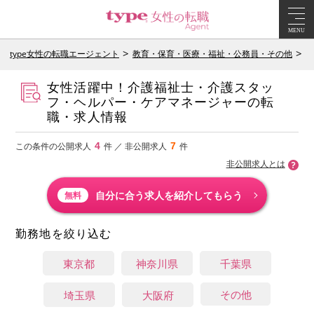
MENU
type女性の転職エージェント
教育・保育・医療・福祉・公務員・その他
医
女性活躍中！介護福祉士・介護スタッ
フ・ヘルパー・ケアマネージャーの転
職・求人情報
4
7
この条件の公開求人
件 ／ 非公開求人
件
非公開求人とは
自分に合う求人を紹介してもらう
無料
勤務地を絞り込む
東京都
神奈川県
千葉県
その他
埼玉県
大阪府