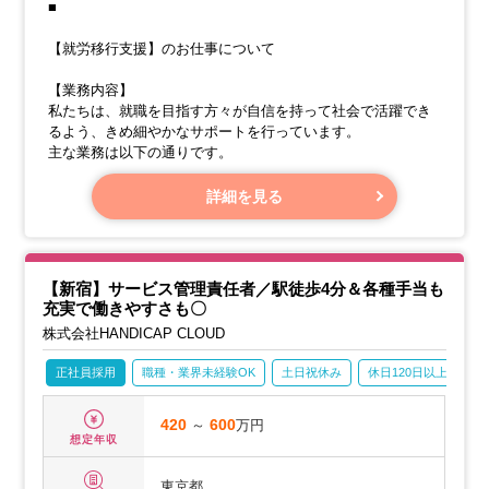
■
【就労移行支援】のお仕事について
【業務内容】
私たちは、就職を目指す方々が自信を持って社会で活躍でき
るよう、きめ細やかなサポートを行っています。
主な業務は以下の通りです。
詳細を見る
【新宿】サービス管理責任者／駅徒歩4分＆各種手当も
充実で働きやすさも〇
株式会社HANDICAP CLOUD
正社員採用
職種・業界未経験OK
土日祝休み
休日120日以上
産
420
～
600
万円
想定年収
東京都