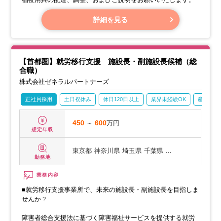
詳細を見る
【首都圏】就労移行支援 施設長・副施設長候補（総
合職）
株式会社ゼネラルパートナーズ
正社員採用
土日祝休み
休日120日以上
業界未経験OK
産休・育
450
～
600
万円
想定年収
東京都
神奈川県
埼玉県
千葉県 …
勤務地
業務内容
■就労移行支援事業所で、未来の施設長・副施設長を目指しま
せんか？
障害者総合支援法に基づく障害福祉サービスを提供する就労