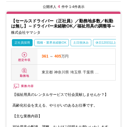
4
公開求人
件中 1-4件表示
【セールスドライバー（正社員）／勤務地多数／転勤
は無し】～ドライバー未経験OK／福祉用具の調整等～
株式会社ヤマシタ
正社員採用
職種・業界未経験OK
土日祝休み
休日120日以上
産
361
～
405
万円
想定年収
東京都
神奈川県
埼玉県
千葉県 …
勤務地
業務内容
【福祉用具のレンタルサービスで社会貢献しませんか？】
高齢化社会を支える、やりがいのあるお仕事です。
【主な業務内容】
福祉用具の配達、調整、およびご説明をお願いいたします。