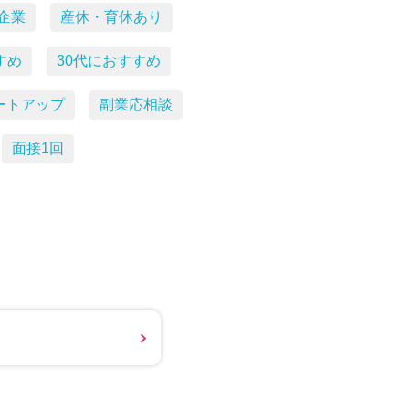
企業
産休・育休あり
すめ
30代におすすめ
ートアップ
副業応相談
面接1回