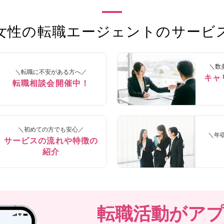
pe女性の転職エージェントの
サービ
＼数
＼転職に不安がある方へ／
キャ
転職相談会開催中！
＼初めての方でも安心／
＼年
サービスの流れや特徴の
紹介
転職活動が
ア