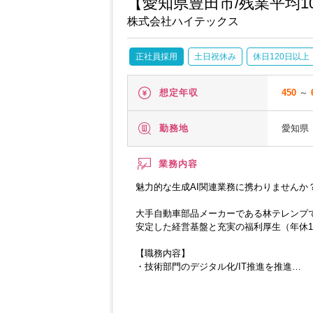
【愛知県豊田市/残業平均1
株式会社ハイテックス
正社員採用
土日祝休み
休日120日以上
450
～
想定年収
愛知県
勤務地
業務内容
魅力的な生成AI関連業務に携わりませんか
大手自動車部品メーカーである林テレンプで
安定した経営基盤と充実の福利厚生（年休1
【職務内容】
・技術部門のデジタル化/IT推進を推進
CADマクロ、マシンラーニング、AI、ロ