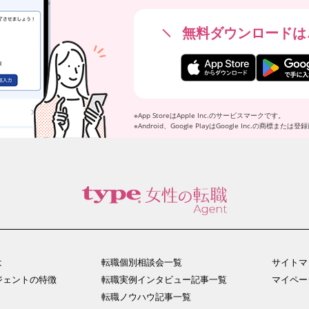
無料ダウンロードは
※App StoreはApple Inc.のサービスマークです。
※Android、Google PlayはGoogle Inc.の商標また
は
転職個別相談会一覧
サイトマ
ジェント
の特徴
転職実例インタビュー
記事一覧
マイペー
転職ノウハウ記事一覧