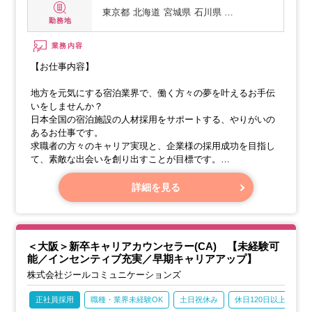
東京都
北海道
宮城県
石川県 …
勤務地
業務内容
【お仕事内容】
地方を元気にする宿泊業界で、働く方々の夢を叶えるお手伝
いをしませんか？
日本全国の宿泊施設の人材採用をサポートする、やりがいの
あるお仕事です。
求職者の方々のキャリア実現と、企業様の採用成功を目指し
て、素敵な出会いを創り出すことが目標です。
【1】キャリアアドバイザー（求職者様向け）
詳細を見る
＜大阪＞新卒キャリアカウンセラー(CA) 【未経験可
能／インセンティブ充実／早期キャリアアップ】
株式会社ジールコミュニケーションズ
正社員採用
職種・業界未経験OK
土日祝休み
休日120日以上
産