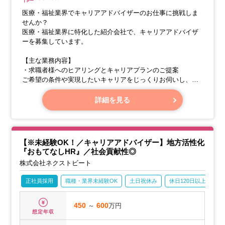
医療・福祉業界でキャリアアドバイザーのお仕事に挑戦しま
せんか？
医療・福祉業界に特化した紹介会社で、キャリアアドバイザ
ーを募集しています。
【主な業務内容】
・求職者様へのヒアリングとキャリアプランのご提案
ご希望の条件や実現したいキャリアをじっくりお伺いし、求
職者様の視点に立ったキャリアプランをご提案いたします。
詳細を見る
・求人紹介
【※未経験OK！／キャリアアドバイザー】地方活性化
『おもてなしHR』／社会貢献性◎
株式会社ネクストビート
正社員採用
職種・業界未経験OK
土日祝休み
休日120日以上
産
450
～
600
万円
想定年収