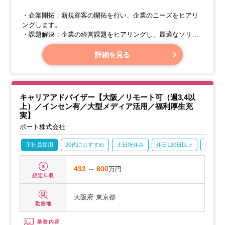
・企業開拓：新規顧客の開拓を行い、企業のニーズをヒアリ
ングします。
・課題解決：企業の経営課題をヒアリングし、最適なソリュ
ーション（人材紹介やその他サービス）を提供します。
・求人票作成：企業のニーズに基づき、魅力的な求人票を作
詳細を見る
成します。
・候補者選定：求める人物像に合う候補者を厳選し、推薦し
ます。
キャリアアドバイザー【大阪／リモート可（週3,4以
上）／インセン有／大型メディア活用／福利厚生充
実】
ポート株式会社
正社員採用
20代におすすめ
土日祝休み
休日120日以上
業界未
432
～
600
万円
想定年収
大阪府
東京都
勤務地
業務内容