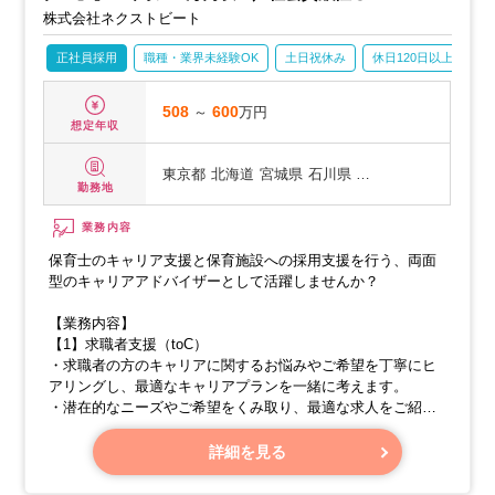
株式会社ネクストビート
正社員採用
職種・業界未経験OK
土日祝休み
休日120日以上
産
508
～
600
万円
想定年収
東京都
北海道
宮城県
石川県 …
勤務地
業務内容
保育士のキャリア支援と保育施設への採用支援を行う、両面
型のキャリアアドバイザーとして活躍しませんか？
【業務内容】
【1】求職者支援（toC）
・求職者の方のキャリアに関するお悩みやご希望を丁寧にヒ
アリングし、最適なキャリアプランを一緒に考えます。
・潜在的なニーズやご希望をくみ取り、最適な求人をご紹介
いたします。
・求人情報の提案から内定獲得まで、求職者の方を全面的に
詳細を見る
サポートします。
・入職後も安心して働けるよう、継続的なサポートを提供し