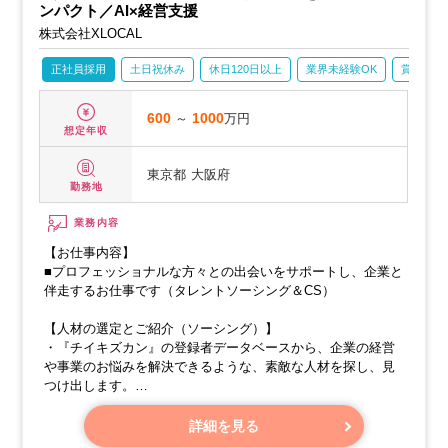
寧にすり合わせます。
ンパクト／AI×経営支援
株式会社XLOCAL
正社員採用
土日祝休み
休日120日以上
業界未経験OK
賞与あり
600
～
1000
万円
想定年収
東京都
大阪府
勤務地
業務内容
【お仕事内容】
■プロフェッショナルな方々との出会いをサポートし、企業と
伴走するお仕事です（タレントソーシング＆CS）
【人材の選定とご紹介（ソーシング）】
・『チイキズカン』の登録者データベースから、企業の経営
や事業のお悩みを解決できるような、素敵な人材を探し、見
つけ出します。
・担当の営業さんや経営変革プロデューサーさんと協力しな
がら、企業様の希望にぴったりの候補者さんを選び、企業様
詳細を見る
へご紹介いたします。