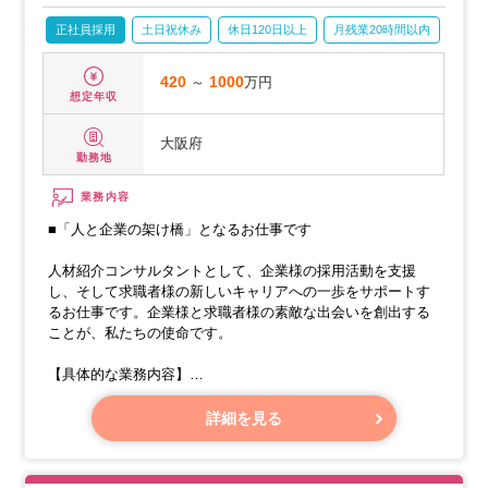
正社員採用
土日祝休み
休日120日以上
月残業20時間以内
賞与
420
～
1000
万円
想定年収
大阪府
勤務地
業務内容
■「人と企業の架け橋」となるお仕事です
人材紹介コンサルタントとして、企業様の採用活動を支援
し、そして求職者様の新しいキャリアへの一歩をサポートす
るお仕事です。企業様と求職者様の素敵な出会いを創出する
ことが、私たちの使命です。
【具体的な業務内容】
・新しい登録者様の獲得と、既存の登録者様へのきめ細やか
詳細を見る
なフォローアップ（Candidate Sourcing, Candidate Update）
・企業様との丁寧な会議や打ち合わせ（Client Meeting）