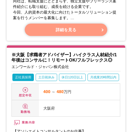
同社は、転職支援にとどまらず、独立支援やフリーランス案
件紹介にも取り組む、成長を続ける企業です。
今回、人的資本の最大化に向けたトータルソリューション提
案を行うメンバーを募集します。
ご経験や適性、ご志向を考慮し、最適なポジションへの配属
を決定します。
詳細を見る
【具体的な業務内容】
※大阪【求職者アドバイザー】ハイクラス人材紹介/1
年後はコンサルに！リモートOK/フルフレックス◎
エンワールド・ジャパン株式会社
正社員採用
土日祝休み
休日120日以上
月残業20時間以内
賞与
400
～
480
万円
想定年収
大阪府
勤務地
業務内容
【アソシエイトコンサルタントのお仕事】