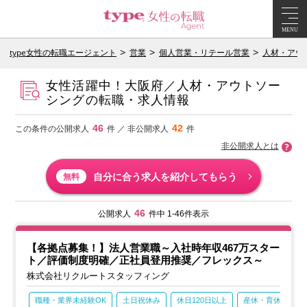
MENU
type女性の転職エージェント
営業
個人営業・リテール営業
人材・アウ
女性活躍中！大阪府／人材・アウトソー
シングの転職・求人情報
46
42
この条件の公開求人
件 ／ 非公開求人
件
非公開求人とは
自分に合う求人を紹介してもらう
無料
46
公開求人
件中 1-46件表示
【各拠点募集！】法人営業職～入社時年収467万スター
ト／評価制度明確／正社員登用推奨／フレックス～
株式会社リクルートスタッフィング
職種・業界未経験OK
土日祝休み
休日120日以上
産休・育休あり