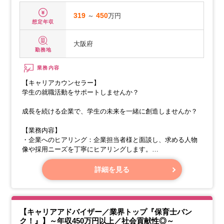
319
～
450
万円
想定年収
大阪府
勤務地
業務内容
【キャリアカウンセラー】
学生の就職活動をサポートしませんか？
成長を続ける企業で、学生の未来を一緒に創造しませんか？
【業務内容】
・企業へのヒアリング：企業担当者様と面談し、求める人物
像や採用ニーズを丁寧にヒアリングします。
・学生へのサポート：学生の皆さんと面談し、就職活動の進
め方や企業選びについて相談に乗ります。エントリーシート
詳細を見る
や面接対策などのサポートも行います。
【キャリアアドバイザー／業界トップ『保育士バン
ク！』】～年収450万円以上／社会貢献性◎～