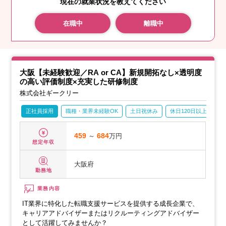
現在の就業状況を教えてください
在職中
離職中
大阪【未経験歓迎／RA or CA】新規開拓なし×透明度
の高い評価制度×充実した研修制度
株式会社ギークリー
正社員採用
職種・業界未経験OK
土日祝休み
休日120日以上
産
459
～
684
万円
想定年収
大阪府
勤務地
業務内容
IT業界に特化した転職支援サービスを提供する成長企業で、
キャリアアドバイザーまたはリクルーティングアドバイザー
として活躍してみませんか？