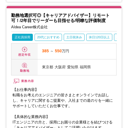
【1】キャリアアドバイザー（求職者様向け）
勤務地選択可◎【キャリアアドバイザー】リモート
可！/2年目でリーダーも目指せる/明瞭な評価制度
AIdea Career株式会社
正社員採用
20代におすすめ
土日祝休み
休日120日以上
産休・
385
～
550
万円
想定年収
東京都
大阪府
愛知県
福岡県
勤務地
業務内容
【お仕事内容】
転職をお考えのエンジニアの皆さまとオンラインでお話し
し、キャリアに関するご提案や、入社までの道のりを一緒に
サポートしていただくお仕事です。
【具体的な業務内容】
ITエンジニアの方と、採用にお困りの企業様とを結びつける
「キャリアアドバイザー」としてご活躍いただけます。