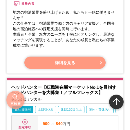
業務内容
地方の宿泊業界を盛り上げるため、私たちと一緒に働きませ
んか？
この仕事では、宿泊業界で働く方のキャリア支援と、全国各
地の宿泊施設への採用支援を同時に行います。
求職者と企業、双方のニーズを丁寧にヒアリングし、最適な
マッチングを実現することが、あなたの成長と私たちの事業
成功に繋がります。
【求職者サポート】
・求職者の方のキャリアに関するお悩みやご希望を丁寧にヒ
詳細を見る
アリングします。
・潜在的なキャリア目標や、ご自身の強みを一緒に見つけ出
し、最適なキャリアプランを提案します。
・求職者の方にとって最適な求人を探し、ご提案します。
ヘッドハンター【転職潜在層マーケットNo.1を目指す
ヘッドハンターを大募集！／フルフレックス】
株式会社ミツカル
再検索
正社員採用
土日祝休み
休日120日以上
産休・育休あり
賞与あ
500
～
840
万円
想定年収