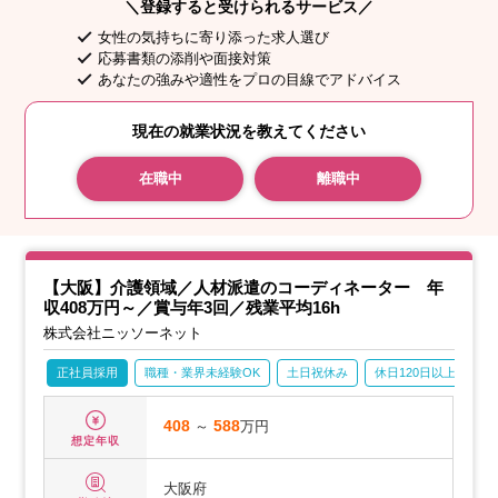
＼登録すると受けられるサービス／
女性の気持ちに寄り添った求人選び
応募書類の添削や面接対策
あなたの強みや適性をプロの目線でアドバイス
現在の就業状況を教えてください
在職中
離職中
【大阪】介護領域／人材派遣のコーディネーター 年
収408万円～／賞与年3回／残業平均16h
株式会社ニッソーネット
正社員採用
職種・業界未経験OK
土日祝休み
休日120日以上
月
408
～
588
万円
想定年収
大阪府