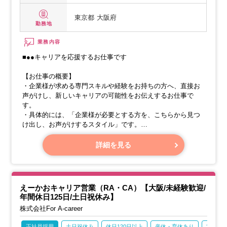
東京都
大阪府
勤務地
業務内容
■●●キャリアを応援するお仕事です
【お仕事の概要】
・企業様が求める専門スキルや経験をお持ちの方へ、直接お
声がけし、新しいキャリアの可能性をお伝えするお仕事で
す。
・具体的には、「企業様が必要とする方を、こちらから見つ
け出し、お声がけするスタイル」です。
【このお仕事の面白さ】
詳細を見る
・お声がけする方の90%以上は、積極的に転職を考えていな
い方々です。このような方々に、新しいキャリアの選択肢を
提案することは、このお仕事の大きな醍醐味です。
えーかおキャリア営業（RA・CA）【大阪/未経験歓迎/
年間休日125日/土日祝休み】
株式会社For A-career
正社員採用
土日祝休み
休日120日以上
産休・育休あり
賞与あ