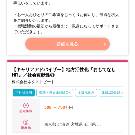
手伝いをしています。
・お一人おひとりのご希望をじっくりお伺いし、最適な求人
をご紹介いたします。
・就職活動の最初から最後まで、親身になってサポートさせ
ていただきます。
・新しい職場でのスタートがスムーズにいくよう、丁寧にお
手伝いいたします。
詳細を見る
皆さまが安心して働ける場所を見つけられるよう、心を込め
て支援させていただきます。
【キャリアアドバイザー】地方活性化『おもてなし
HR』／社会貢献性◎
株式会社ネクストビート
正社員採用
職種・業界未経験OK
土日祝休み
休日120日以上
産
508
～
750
万円
想定年収
東京都
北海道
宮城県
石川県 …
勤務地