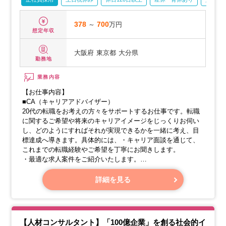
378
～
700
万円
想定年収
大阪府
東京都
大分県
勤務地
業務内容
【お仕事内容】
■CA（キャリアアドバイザー）
20代の転職をお考えの方々をサポートするお仕事です。転職
に関するご希望や将来のキャリアイメージをじっくりお伺い
し、どのようにすればそれが実現できるかを一緒に考え、目
標達成へ導きます。具体的には、・キャリア面談を通じて、
これまでの転職経験やご希望を丁寧にお聞きします。
・最適な求人案件をご紹介いたします。
・履歴書や職務経歴書の添削アドバイスを行い、魅力を最大
限に引き出します。
詳細を見る
・面接対策や模擬面接を実施し、自信を持って本番に臨める
ようサポートします。
・面接の日程調整を代行いたします。
・内定承諾の際には、候補者の方と企業様との間で条件を丁
【人材コンサルタント】「100億企業」を創る社会的イ