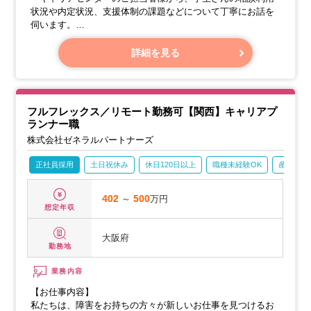
状況や内定状況、支援体制の課題などについて丁寧にお話を
伺います。
・お伺いした課題に合わせて、就職ガイダンスの企画やキャ
リアセミナーの実施、合同企業説明会のご提案、個別就職面
詳細を見る
談サービスの提供など、最適なサポートをご提案します。
■体育会学生・アスリートの方々へのキャリアサポートと、ス
ポーツ関連団体との連携活動
フルフレックス／リモート勤務可【関西】キャリアプ
ランナー職
株式会社ゼネラルパートナーズ
正社員採用
土日祝休み
休日120日以上
職種未経験OK
産休・育
402
～
500
万円
想定年収
大阪府
勤務地
業務内容
【お仕事内容】
私たちは、障害をお持ちの方々が新しいお仕事を見つけるお