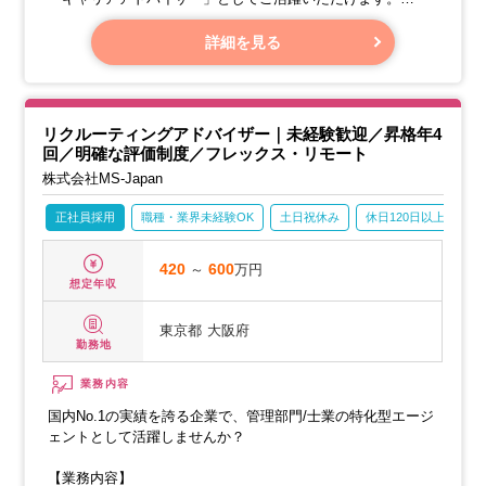
・【面談】求職者様とじっくりお話しし、転職先へのご希望
を伺います。
詳細を見る
・【求人紹介】ご希望にぴったりの企業様をご紹介いたしま
す。
・【書類作成サポート】履歴書や職務経歴書の作成を丁寧に
サポートいたします。
リクルーティングアドバイザー｜未経験歓迎／昇格年4
回／明確な評価制度／フレックス・リモート
株式会社MS-Japan
正社員採用
職種・業界未経験OK
土日祝休み
休日120日以上
産
420
～
600
万円
想定年収
東京都
大阪府
勤務地
業務内容
国内No.1の実績を誇る企業で、管理部門/士業の特化型エージ
ェントとして活躍しませんか？
【業務内容】