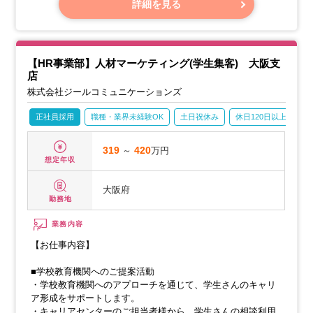
します。
詳細を見る
〇企業対応／求職者推薦、面接日程調整、選考結果確認
【HR事業部】人材マーケティング(学生集客) 大阪支
店
株式会社ジールコミュニケーションズ
正社員採用
職種・業界未経験OK
土日祝休み
休日120日以上
産
319
～
420
万円
想定年収
大阪府
勤務地
業務内容
【お仕事内容】
■学校教育機関へのご提案活動
・学校教育機関へのアプローチを通じて、学生さんのキャリ
ア形成をサポートします。
・キャリアセンターのご担当者様から、学生さんの相談利用