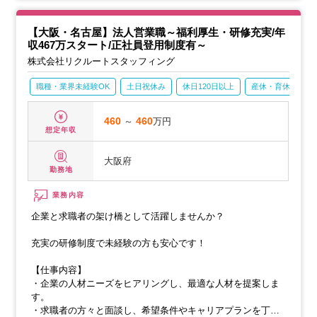
ます。
【大阪・名古屋】法人営業職～福利厚生・研修充実/年
収467万スタート/正社員登用制度有～
株式会社リクルートスタッフィング
職種・業界未経験OK
土日祝休み
休日120日以上
産休・育休あり
460
～
460
万円
想定年収
大阪府
勤務地
業務内容
企業と求職者の架け橋として活躍しませんか？
充実の研修制度で未経験の方も安心です！
【仕事内容】
・企業の人材ニーズをヒアリングし、最適な人材を提案しま
す。
・求職者の方々と面談し、希望条件やキャリアプランを丁寧