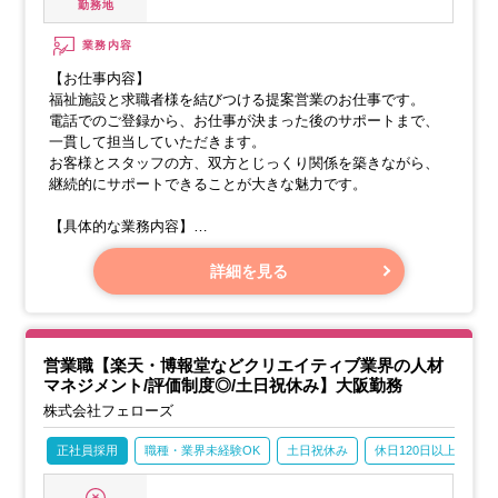
勤務地
業務内容
【お仕事内容】
福祉施設と求職者様を結びつける提案営業のお仕事です。
電話でのご登録から、お仕事が決まった後のサポートまで、
一貫して担当していただきます。
お客様とスタッフの方、双方とじっくり関係を築きながら、
継続的にサポートできることが大きな魅力です。
【具体的な業務内容】
・電話でのご登録とお仕事のご提案
・お仕事の内容やご希望の条件を丁寧にお伺いし、スタッフ
詳細を見る
の方のご希望にぴったり合うお仕事をご紹介します。
営業職【楽天・博報堂などクリエイティブ業界の人材
マネジメント/評価制度◎/土日祝休み】大阪勤務
株式会社フェローズ
正社員採用
職種・業界未経験OK
土日祝休み
休日120日以上
賞