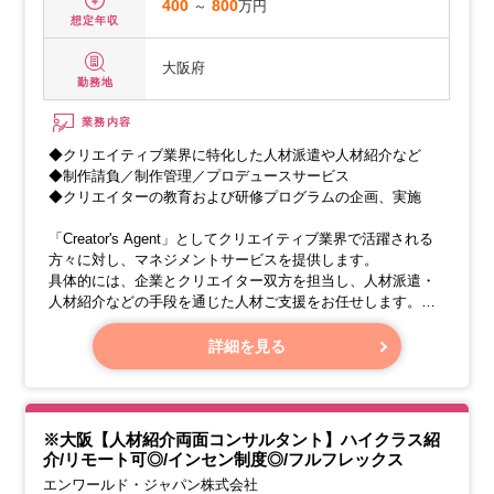
400
～
800
万円
想定年収
大阪府
勤務地
業務内容
◆クリエイティブ業界に特化した人材派遣や人材紹介など
◆制作請負／制作管理／プロデュースサービス
◆クリエイターの教育および研修プログラムの企画、実施
「Creator's Agent」としてクリエイティブ業界で活躍される
方々に対し、マネジメントサービスを提供します。
具体的には、企業とクリエイター双方を担当し、人材派遣・
人材紹介などの手段を通じた人材ご支援をお任せします。
＜対個人＞登録者に対し、ご経歴や希望職種の確認などのカ
詳細を見る
ウンセリングを実施し、適性を考慮した求人のご紹介をして
いただくほか、マッチングした登録者の面接対策を行いま
す。
※大阪【人材紹介両面コンサルタント】ハイクラス紹
介/リモート可◎/インセン制度◎/フルフレックス
エンワールド・ジャパン株式会社