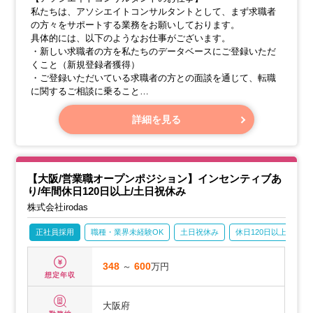
私たちは、アソシエイトコンサルタントとして、まず求職者
の方々をサポートする業務をお願いしております。
具体的には、以下のようなお仕事がございます。
・新しい求職者の方を私たちのデータベースにご登録いただ
くこと（新規登録者獲得）
・ご登録いただいている求職者の方との面談を通じて、転職
に関するご相談に乗ること
・既存の登録者の方々へ、継続的なサポートを行うこと（フ
ォローアップ）
詳細を見る
その後は、所属チームの先輩や上司と一緒に、クライアント
企業への打ち合わせに参加し、実際の求人案件の取り扱い方
を学んでいただきます。これは、コンサルタントとして成長
【大阪/営業職オープンポジション】インセンティブあ
していただくための大切なトレーニング期間です。（約半年
り/年間休日120日以上/土日祝休み
から1年での昇進を目指します）
株式会社irodas
正社員採用
職種・業界未経験OK
土日祝休み
休日120日以上
産
348
～
600
万円
想定年収
大阪府