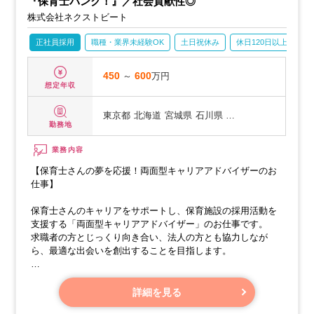
『保育士バンク！』／社会貢献性◎
株式会社ネクストビート
正社員採用
職種・業界未経験OK
土日祝休み
休日120日以上
産
450
～
600
万円
想定年収
東京都
北海道
宮城県
石川県 …
勤務地
業務内容
【保育士さんの夢を応援！両面型キャリアアドバイザーのお
仕事】
保育士さんのキャリアをサポートし、保育施設の採用活動を
支援する「両面型キャリアアドバイザー」のお仕事です。
求職者の方とじっくり向き合い、法人の方とも協力しなが
ら、最適な出会いを創出することを目指します。
このお仕事は、以下の2つの役割を高いレベルでこなすこと
が、成果と成長に繋がる、ネクストビートならではの魅力的
詳細を見る
な業務内容です。