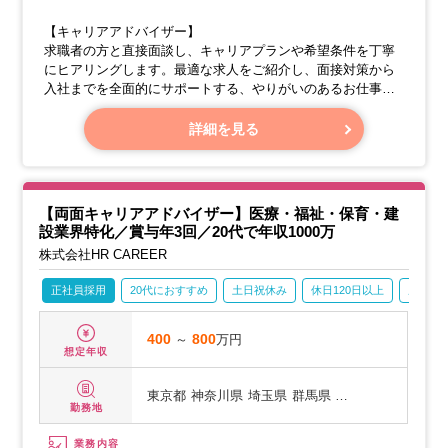
【キャリアアドバイザー】
求職者の方と直接面談し、キャリアプランや希望条件を丁寧
にヒアリングします。最適な求人をご紹介し、面接対策から
入社までを全面的にサポートする、やりがいのあるお仕事で
す。
詳細を見る
【リクルーティングアドバイザー】
企業の人事担当者や経営層と深く話し合い、採用課題を明確
に把握します。最適な人材をご紹介するだけでなく、採用戦
略に関するコンサルティング提案も行い、企業の成長に貢献
【両面キャリアアドバイザー】医療・福祉・保育・建
します。
設業界特化／賞与年3回／20代で年収1000万
株式会社HR CAREER
正社員採用
20代におすすめ
土日祝休み
休日120日以上
産休・
400
～
800
万円
想定年収
東京都
神奈川県
埼玉県
群馬県 …
勤務地
業務内容