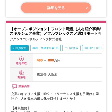
に伺います。
・派遣スタッフの方々が安心して就業できるよう、就業前後
詳細を見る
のフォローや、派遣先企業との調整を行います。
【オープンポジション】フロント職種（人材紹介事業/
スキルシェア事業）／フルフレックス／週3リモート可
アクシスコンサルティング株式会社
正社員採用
職種・業界未経験OK
土日祝休み
休日120日以上
産
460
～
800
万円
想定年収
東京都
大阪府
勤務地
業務内容
充実のキャリア支援！独立・フリーランス支援も手掛ける同
社で、人的資本の最大化を目指しませんか？
【募集概要】