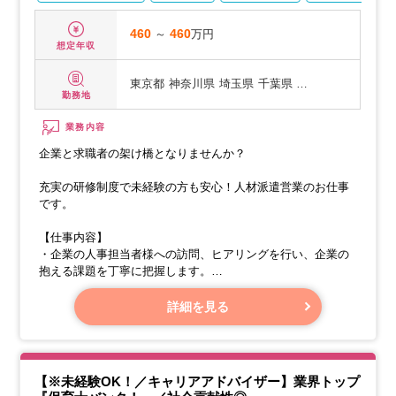
460
～
460
万円
想定年収
東京都
神奈川県
埼玉県
千葉県 …
勤務地
業務内容
企業と求職者の架け橋となりませんか？
充実の研修制度で未経験の方も安心！人材派遣営業のお仕事
です。
【仕事内容】
・企業の人事担当者様への訪問、ヒアリングを行い、企業の
抱える課題を丁寧に把握します。
・求職者の方々と面談し、希望条件やキャリアプランを伺
い、最適な仕事をご紹介いたします。
詳細を見る
・派遣スタッフの方々が安心して就業できるよう、就業前後
のフォローや、派遣先企業様との調整を行います。
【※未経験OK！／キャリアアドバイザー】業界トップ