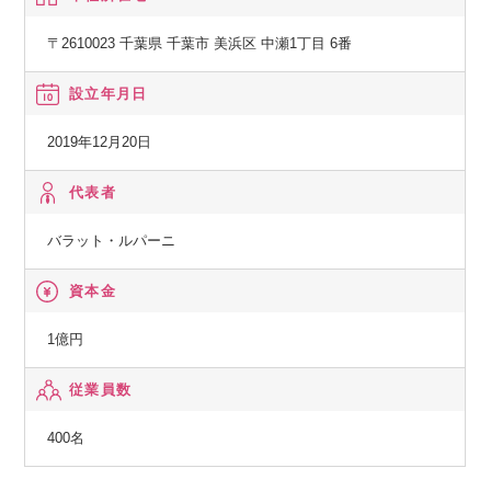
ーーー世界最先端テクノロジーで挑む、食品EC「Green Bean
〒2610023 千葉県 千葉市 美浜区 中瀬1丁目 6番
s」
設立年月日
その挑戦の核となるのが、英国Ocado社の最先端AI・ロボテ
ィクス技術を導入したオンラインマーケット「Green Bean
2019年12月20日
s」です。
代表者
2023年7月のサービス開始以来、特に共働き・子育て世代のお
客様から熱い支持をいただき、その利便性と品質で着実にフ
バラット・ルパーニ
ァンを増やしています。
イオングループ経営陣の期待も大きく、中期経営計画では成
資本金
長戦略の柱として明確に位置づけられています。
1億円
ーーー未来の社会インフラへ。共に創る、次のステージ。
従業員数
「Green Beans」をさらに進化させ、日本の新しい社会イン
400名
フラへと育て上げる。
そして、お客様の生活をもっと豊かに、もっと便利にするた