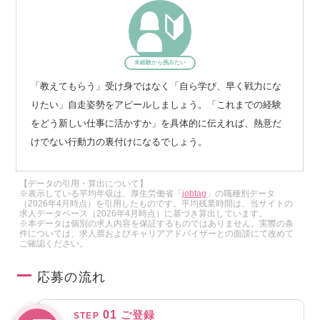
イベートクラウドまで、あらゆるプラットフォームを横断的
に活用しています。
プログラミング言語については、C#以外にGo、Python、Nod
未経験から挑みたい
e.jsといったモダンな言語も多くなっていますが、
「教えてもらう」受け身ではなく「自ら学び、早く戦力にな
VScodeなどで動作するAIエージェント型の拡張機能「Cline」
りたい」自走姿勢をアピールしましょう。「これまでの経験
は、フロントエンドのコードをAIがその場で生成・提案して
をどう新しい仕事に活かすか」を具体的に伝えれば、熱意だ
くれるたりと、非常に画期的なツールです。
けでない行動力の裏付けになるでしょう。
AIのツールはPerplexityやChatGPT、Claude、NotebookLM、
Google Agentspaceといったサービスを検証中です。
【データの引用・算出について】
※表示している平均年収は、厚生労働省「
jobtag
」の職種別データ
（2026年4月時点）を引用したものです。平均残業時間は、当サイトの
求人データベース（2026年4月時点）に基づき算出しています。
特に注目すべきは、これまでシステム導入の最大の課題だっ
※本データは個別の求人内容を保証するものではありません。実際の条
件については、求人票およびキャリアアドバイザーとの面談にて改めて
たセキュリティチェックのプロセスが劇的に改善されたこと
ご確認ください。
です。
以前は、各システムの手順に沿って詳細なセキュリティレビ
応募の流れ
ューを行い、承認を得るまでに非常に多くの時間と労力を要
していました。
01
ご登録
STEP