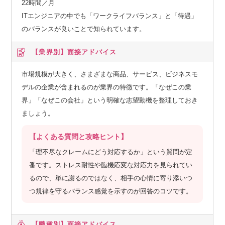
22時間／月
ITエンジニアの中でも「ワークライフバランス」と「待遇」
ーーー膨大なデータと最先端AIの融合
のバランスが良いことで知られています。
年間14億件超の購買データや生活データを、最新のAIアルゴ
リズムで分析。
【業界別】
面接アドバイス
お客様一人ひとりに最適な提案と、効率的な物流計画を実現
し、未来の顧客体験を革新します。
市場規模が大きく、さまざまな商品、サービス、ビジネスモ
デルの企業が含まれるのが業界の特徴です。「なぜこの業
ーーー世界基準の自動化テクノロジー
界」「なぜこの会社」という明確な志望動機を整理しておき
英国Ocado社と連携したAI・ロボット駆使の大型自動倉庫（C
ましょう。
FC）により、高効率・高品質な配送サービスを提供。
【よくある質問と攻略ヒント】
この進化するテクノロジーが、私たちの競争力の源泉です。
「理不尽なクレームにどう対応するか」という質問が定
AIが変えるプロダクト開発と組織体制
番です。ストレス耐性や臨機応変な対応力を見られてい
るので、単に謝るのではなく、相手の心情に寄り添いつ
【「バイブネイティブ組織」を意識した体制づくり】
つ規律を守るバランス感覚を示すのが回答のコツです。
2025年3月に新体制へと移行したタイミングで、バイブコーデ
ィング（人間が一切コードを書かずに、AIがプログラミング
【職種別】
面接アドバイス