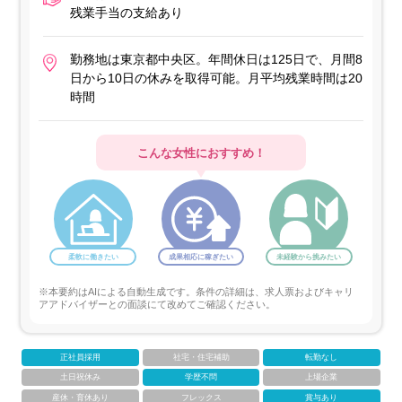
残業手当の支給あり
勤務地は東京都中央区。年間休日は125日で、月間8
日から10日の休みを取得可能。月平均残業時間は20
時間
こんな女性におすすめ！
柔軟に働きたい
成果相応に稼ぎたい
未経験から挑みたい
※本要約はAIによる自動生成です。条件の詳細は、求人票およびキャリ
アアドバイザーとの面談にて改めてご確認ください。
正社員採用
社宅・住宅補助
転勤なし
土日祝休み
学歴不問
上場企業
産休・育休あり
フレックス
賞与あり