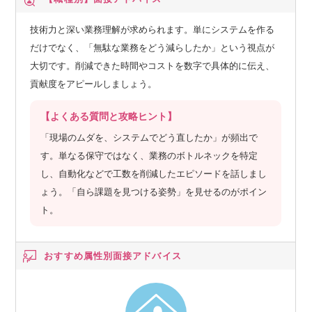
する手法）が登場し、
生成AIの技術に大きなブレイクスルーが起きました。
技術力と深い業務理解が求められます。単にシステムを作る
だけでなく、「無駄な業務をどう減らしたか」という視点が
加えてアウトカム達成のためにはプロダクトマネジメントや
大切です。削減できた時間やコストを数字で具体的に伝え、
ユーザーリサーチなど、専門的なノウハウを持つプロ人材が
貢献度をアピールしましょう。
不可欠でした。
それが生成AIとディープリサーチの活用によって、これまで
【よくある質問と攻略ヒント】
把握しきれなかったビジネスの複雑な背景や要件を把握する
「現場のムダを、システムでどう直したか」が頻出で
ことが可能になりました。
す。単なる保守ではなく、業務のボトルネックを特定
し、自動化などで工数を削減したエピソードを話しまし
私たちはAIを千載一遇のチャンスと捉え、その能力を最大限
ょう。「自ら課題を見つける姿勢」を見せるのがポイン
に引き出すことが重要だと考えています。
ト。
今年はプロダクトマネジメント組織としてチームを運営して
いますが、AIのさらなる進化によってはその体制自体に変化
おすすめ属性別
面接アドバイス
を起こせるかもしれない。
そう感じており、来年度にはAI前提の新たな開発組織のあり
方である「バイブネイティブ組織」へと刷新していこうと計