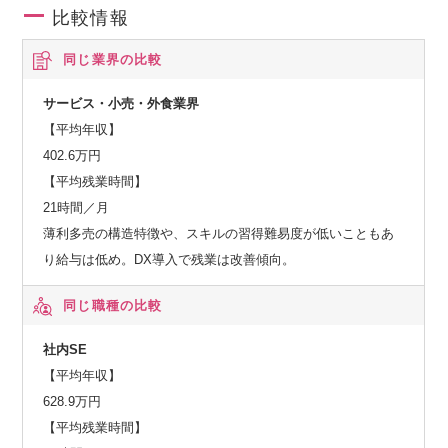
比較情報
めの新規事業にも積極的に挑戦していきます。
このエキサイティングな成長を加速させるため、私たちのビ
同じ業界の比較
ジョンに共感し、共に未来を切り拓いてくれる新しい仲間を
心から歓迎します！
サービス・小売・外食業界
【平均年収】
イオンネクストの挑戦を支える、圧倒的なアドバンテージ
402.6万円
【平均残業時間】
イオンネクストの挑戦は、イオングループの強固な基盤と世
21時間／月
界最先端のテクノロジーによって支えられています。
薄利多売の構造特徴や、スキルの習得難易度が低いこともあ
これらが、私たちのオンラインマーケット「Green Beans」
り給与は低め。DX導入で残業は改善傾向。
の未来を明るく照らす力です。
同じ職種の比較
ーーー圧倒的な顧客基盤と事業スケール
社内SE
2024年2月末現在、売上高9.5兆円超、5,000万人を超える会員
【平均年収】
数を誇るイオングループ。
628.9万円
この揺るぎない基盤が、私たちの事業成長の強力なエンジン
【平均残業時間】
です。