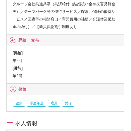
グループ会社共通共済（共済給付（結婚祝い金や災害見舞金
等）／テーマパーク等の優待サービス／貯蓄、保険の優待サ
ービス／医療等の相談窓口／育児費用の補助／介護休業援助
金の給付）／従業員買物割引制度あり
昇給・賞与
[昇給]
年2回
[賞与]
年2回
保険
健康
厚生年金
雇用
労災
求人情報