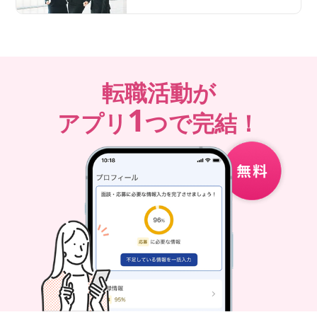
転職活動が
1
アプリ
つで完結！