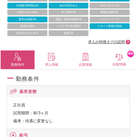
月残業20時間以内
休日120日以上
20代におすすめ
30代におすすめ
第二新卒OK
職種未経験OK
業界未経験OK
職種・業界未経験OK
スタートアップ
副業応相談
パパママ社員活躍中
リモート勤務応相談
語学力を活かせる
面接1回
求人の特徴タグの説明
NEW
比較情報
勤務条件
求人情報
企業情報
勤務条件
雇用形態
正社員
試用期間：有/3ヶ月
備考：待遇に変更なし
給与