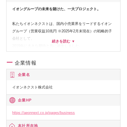
イオングループの未来を賭けた、一大プロジェクト。
私たちイオンネクストは、国内小売業界をリードするイオン
グループ（営業収益10兆円 ※2025年2月末現在）の戦略的子
会社として、
2019年に大きな期待と共に誕生しました。
私たちの使命は、
企業情報
企業名
“買い物を変える。毎日を変える”
イオンネクスト株式会社
このスローガンのもと、私たちはテクノロジーの力で、日々
の買い物の不便さやストレスを解消し、
企業HP
お客様の貴重な時間を創出。
仕事、子育て、趣味など、誰もが自分らしく輝ける、新しい
https://aeonnext.co.jp/pages/business
ライフスタイルの実現を目指しています。
本社所在地