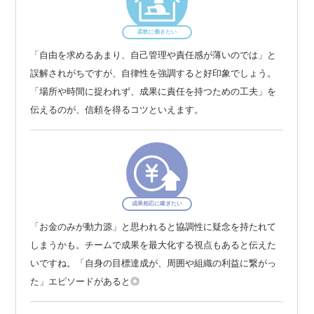
画しています。
柔軟に働きたい
【AI駆動開発を本格化】
「自由を求めるあまり、自己管理や責任感が薄いのでは」と
AIにプロンプトを投げて、次々に実装を進めていく開発スタ
誤解されがちですが、自律性を強調すると好印象でしょう。
イルを実践するために、6月には「プルリクマラソン1000」と
「場所や時間に捉われず、成果に責任を持つための工夫」を
いう企画を立ち上げました。
伝えるのが、信頼を得るコツといえます。
これは、CTOが1人で1ヶ月間にプルリクエストを1000件出す
という試みです。
通常、Web開発チームの1ヶ月の総プルリク数は200〜300件程
度なので、その5倍くらいの量を1人でこなすという非常にチ
ャレンジングな取り組みになります。
成果相応に稼ぎたい
この取り組みを通じて、周りのメンバーも同様にAIを活用
「お金のみが動力源」と思われると協調性に疑念を持たれて
し、開発プロセスを劇的に加速させ、今までは不可能であっ
しまうかも。チームで成果を最大化する視点もあると伝えた
たことを出来るようになりたいと考えています。
いですね。「自身の目標達成が、周囲や組織の利益に繋がっ
た」エピソードがあると◎
【技術スタック】
クラウド環境はAzure、AWS、GCPに加え、全社共通のプラ