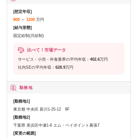
[想定年収]
800
～
1200
万円
[給与形態]
固定給制(月給制)
比べて！市場データ
サービス・小売・外食業界の平均年収：
402.6
万円
社内SEの平均年収：
628.9
万円
勤務地
[勤務地1]
東京都 中央区 新川1-25-12 8F
[勤務地2]
千葉県 美浜区中瀬1-6 エム・ベイポイント幕張7
[変更の範囲]