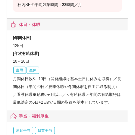
社内SEの平均残業時間：
22
時間／月
休日・休暇
[年間休日]
125日
[年次有給休暇]
10～20日
慶弔
産休
月間休日数8～10日（開発組織は基本土日に休みを取得）／長
期休日（年間20日／夏季休暇や冬期休暇を自由に取る制度）
／看護休暇※勤務6ヶ月以上／＜有給休暇＞年間の有給取得は
最低法定の5日+2日の7日間の取得を基本としています。
手当・福利厚生
通勤手当
残業手当