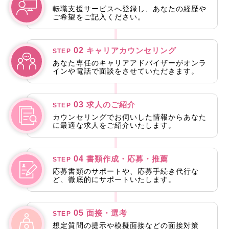
転職支援サービスへ登録し、あなたの経歴や
ご希望をご記入ください。
しかし、現在はディープリサーチ機能を備えたAIにセキュリ
ティチェックを指示するだけで、必要な情報が瞬時に提示さ
れるため、
02
キャリアカウンセリング
STEP
セキュリティレビューを圧倒的なスピードで完了できるよう
あなた専任のキャリアアドバイザーがオンラ
インや電話で面談をさせていただきます。
になりました。
03
求人のご紹介
STEP
カウンセリングでお伺いした情報からあなた
に最適な求人をご紹介いたします。
04
書類作成・応募・推薦
STEP
応募書類のサポートや、応募手続き代行な
ど、徹底的にサポートいたします。
05
面接・選考
STEP
想定質問の提示や模擬面接などの面接対策