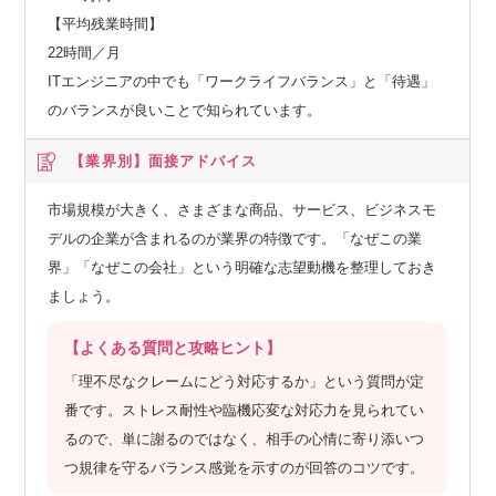
この揺るぎない基盤が、私たちの事業成長の強力なエンジン
【平均残業時間】
です。
22時間／月
ITエンジニアの中でも「ワークライフバランス」と「待遇」
ーーー膨大なデータと最先端AIの融合
のバランスが良いことで知られています。
年間14億件超の購買データや生活データを、最新のAIアルゴ
リズムで分析。
【業界別】
面接アドバイス
お客様一人ひとりに最適な提案と、効率的な物流計画を実現
し、未来の顧客体験を革新します。
市場規模が大きく、さまざまな商品、サービス、ビジネスモ
デルの企業が含まれるのが業界の特徴です。「なぜこの業
ーーー世界基準の自動化テクノロジー
界」「なぜこの会社」という明確な志望動機を整理しておき
英国Ocado社と連携したAI・ロボット駆使の大型自動倉庫（C
ましょう。
FC）により、高効率・高品質な配送サービスを提供。
【よくある質問と攻略ヒント】
この進化するテクノロジーが、私たちの競争力の源泉です。
「理不尽なクレームにどう対応するか」という質問が定
AIが変えるプロダクト開発と組織体制
番です。ストレス耐性や臨機応変な対応力を見られてい
るので、単に謝るのではなく、相手の心情に寄り添いつ
【「バイブネイティブ組織」を意識した体制づくり】
つ規律を守るバランス感覚を示すのが回答のコツです。
2025年3月に新体制へと移行したタイミングで、バイブコーデ