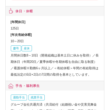
休日・休暇
[年間休日]
125日
[年次有給休暇]
10～20日
慶弔
産休
月間休日数8～10日（開発組織は基本土日に休みを取得）／長
期休日（年間20日／夏季休暇や冬期休暇を自由に取る制度）
／看護休暇※勤務6ヶ月以上／＜有給休暇＞年間の有給取得は
最低法定の5日+2日の7日間の取得を基本としています。
手当・福利厚生
通勤手当
残業手当
グループ会社共通共済（共済給付（結婚祝い金や災害見舞金