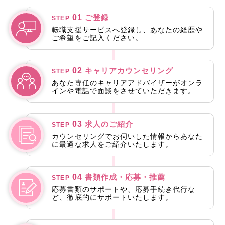
ューを行い、承認を得るまでに非常に多くの時間と労力を要
していました。
01
ご登録
STEP
転職支援サービスへ登録し、あなたの経歴や
ご希望をご記入ください。
しかし、現在はディープリサーチ機能を備えたAIにセキュリ
ティチェックを指示するだけで、必要な情報が瞬時に提示さ
れるため、
02
キャリアカウンセリング
STEP
セキュリティレビューを圧倒的なスピードで完了できるよう
あなた専任のキャリアアドバイザーがオンラ
インや電話で面談をさせていただきます。
になりました。
03
求人のご紹介
STEP
カウンセリングでお伺いした情報からあなた
に最適な求人をご紹介いたします。
04
書類作成・応募・推薦
STEP
応募書類のサポートや、応募手続き代行な
ど、徹底的にサポートいたします。