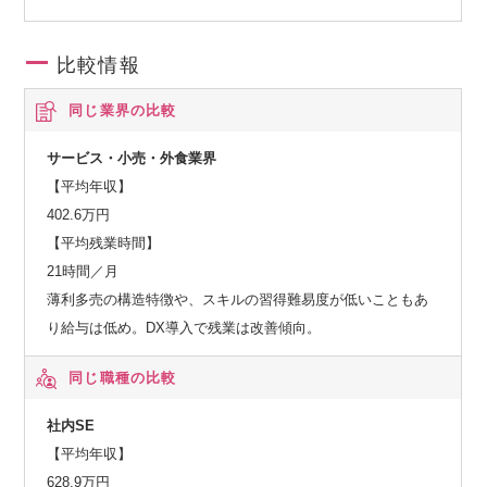
フラへと育て上げる。
そして、お客様の生活をもっと豊かに、もっと便利にするた
比較情報
めの新規事業にも積極的に挑戦していきます。
このエキサイティングな成長を加速させるため、私たちのビ
同じ業界の比較
ジョンに共感し、共に未来を切り拓いてくれる新しい仲間を
心から歓迎します！
サービス・小売・外食業界
【平均年収】
イオンネクストの挑戦を支える、圧倒的なアドバンテージ
402.6万円
【平均残業時間】
イオンネクストの挑戦は、イオングループの強固な基盤と世
21時間／月
界最先端のテクノロジーによって支えられています。
薄利多売の構造特徴や、スキルの習得難易度が低いこともあ
これらが、私たちのオンラインマーケット「Green Beans」
り給与は低め。DX導入で残業は改善傾向。
の未来を明るく照らす力です。
同じ職種の比較
ーーー圧倒的な顧客基盤と事業スケール
社内SE
2024年2月末現在、売上高9.5兆円超、5,000万人を超える会員
【平均年収】
数を誇るイオングループ。
628.9万円