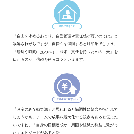
方である「バイブネイティブ組織」へと刷新していこうと計
画しています。
柔軟に働きたい
【AI駆動開発を本格化】
「自由を求めるあまり、自己管理や責任感が薄いのでは」と
AIにプロンプトを投げて、次々に実装を進めていく開発スタ
誤解されがちですが、自律性を強調すると好印象でしょう。
イルを実践するために、6月には「プルリクマラソン1000」と
「場所や時間に捉われず、成果に責任を持つための工夫」を
いう企画を立ち上げました。
伝えるのが、信頼を得るコツといえます。
これは、CTOが1人で1ヶ月間にプルリクエストを1000件出す
という試みです。
通常、Web開発チームの1ヶ月の総プルリク数は200〜300件程
度なので、その5倍くらいの量を1人でこなすという非常にチ
ャレンジングな取り組みになります。
成果相応に稼ぎたい
この取り組みを通じて、周りのメンバーも同様にAIを活用
「お金のみが動力源」と思われると協調性に疑念を持たれて
し、開発プロセスを劇的に加速させ、今までは不可能であっ
しまうかも。チームで成果を最大化する視点もあると伝えた
たことを出来るようになりたいと考えています。
いですね。「自身の目標達成が、周囲や組織の利益に繋がっ
た」エピソードがあると◎