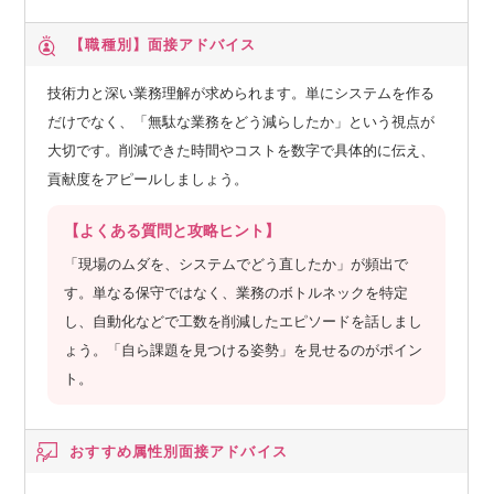
ィング（人間が一切コードを書かずに、AIがプログラミング
【職種別】
面接アドバイス
する手法）が登場し、
生成AIの技術に大きなブレイクスルーが起きました。
技術力と深い業務理解が求められます。単にシステムを作る
だけでなく、「無駄な業務をどう減らしたか」という視点が
加えてアウトカム達成のためにはプロダクトマネジメントや
大切です。削減できた時間やコストを数字で具体的に伝え、
ユーザーリサーチなど、専門的なノウハウを持つプロ人材が
貢献度をアピールしましょう。
不可欠でした。
それが生成AIとディープリサーチの活用によって、これまで
【よくある質問と攻略ヒント】
把握しきれなかったビジネスの複雑な背景や要件を把握する
「現場のムダを、システムでどう直したか」が頻出で
ことが可能になりました。
す。単なる保守ではなく、業務のボトルネックを特定
し、自動化などで工数を削減したエピソードを話しまし
私たちはAIを千載一遇のチャンスと捉え、その能力を最大限
ょう。「自ら課題を見つける姿勢」を見せるのがポイン
に引き出すことが重要だと考えています。
ト。
今年はプロダクトマネジメント組織としてチームを運営して
いますが、AIのさらなる進化によってはその体制自体に変化
おすすめ属性別
面接アドバイス
を起こせるかもしれない。
そう感じており、来年度にはAI前提の新たな開発組織のあり