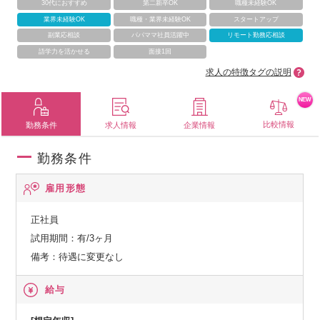
30代におすすめ
第二新卒OK
職種未経験OK
業界未経験OK
職種・業界未経験OK
スタートアップ
副業応相談
パパママ社員活躍中
リモート勤務応相談
語学力を活かせる
面接1回
求人の特徴タグの説明
NEW
比較情報
勤務条件
求人情報
企業情報
勤務条件
雇用形態
正社員
試用期間：有/3ヶ月
備考：待遇に変更なし
給与