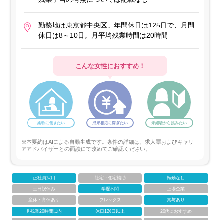
勤務地は東京都中央区。年間休日は125日で、月間
休日は8～10日。月平均残業時間は20時間
こんな女性におすすめ！
柔軟に働きたい
成果相応に稼ぎたい
未経験から挑みたい
※本要約はAIによる自動生成です。条件の詳細は、求人票およびキャリ
アアドバイザーとの面談にて改めてご確認ください。
正社員採用
社宅・住宅補助
転勤なし
土日祝休み
学歴不問
上場企業
産休・育休あり
フレックス
賞与あり
月残業20時間以内
休日120日以上
20代におすすめ