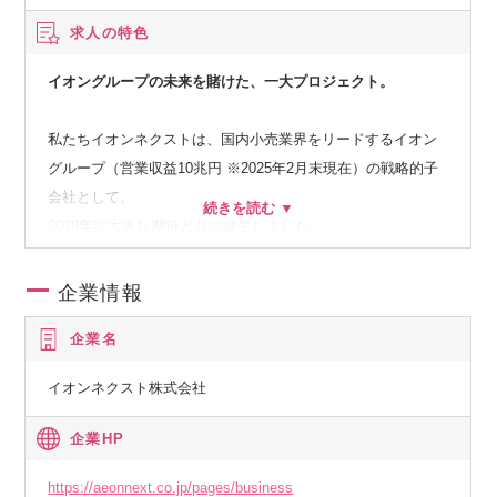
求人の特色
イオングループの未来を賭けた、一大プロジェクト。
私たちイオンネクストは、国内小売業界をリードするイオン
グループ（営業収益10兆円 ※2025年2月末現在）の戦略的子
会社として、
2019年に大きな期待と共に誕生しました。
私たちの使命は、
企業情報
企業名
“買い物を変える。毎日を変える”
イオンネクスト株式会社
このスローガンのもと、私たちはテクノロジーの力で、日々
の買い物の不便さやストレスを解消し、
企業HP
お客様の貴重な時間を創出。
仕事、子育て、趣味など、誰もが自分らしく輝ける、新しい
https://aeonnext.co.jp/pages/business