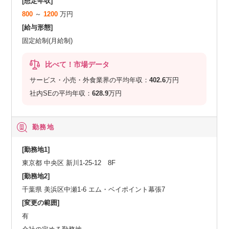
[想定年収]
800
～
1200
万円
[給与形態]
固定給制(月給制)
比べて！市場データ
サービス・小売・外食業界の平均年収：
402.6
万円
社内SEの平均年収：
628.9
万円
勤務地
[勤務地1]
東京都 中央区 新川1-25-12 8F
[勤務地2]
千葉県 美浜区中瀬1-6 エム・ベイポイント幕張7
[変更の範囲]
有