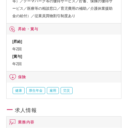
等）／テーマパーク等の優待サービス／貯蓄、保険の優待サ
ービス／医療等の相談窓口／育児費用の補助／介護休業援助
金の給付）／従業員買物割引制度あり
昇給・賞与
[昇給]
年2回
[賞与]
年2回
保険
健康
厚生年金
雇用
労災
求人情報
業務内容