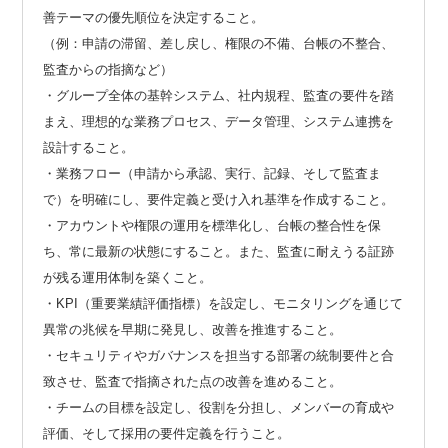
善テーマの優先順位を決定すること。
（例：申請の滞留、差し戻し、権限の不備、台帳の不整合、
監査からの指摘など）
・グループ全体の基幹システム、社内規程、監査の要件を踏
まえ、理想的な業務プロセス、データ管理、システム連携を
設計すること。
・業務フロー（申請から承認、実行、記録、そして監査ま
で）を明確にし、要件定義と受け入れ基準を作成すること。
・アカウントや権限の運用を標準化し、台帳の整合性を保
ち、常に最新の状態にすること。また、監査に耐えうる証跡
が残る運用体制を築くこと。
・KPI（重要業績評価指標）を設定し、モニタリングを通じて
異常の兆候を早期に発見し、改善を推進すること。
・セキュリティやガバナンスを担当する部署の統制要件と合
致させ、監査で指摘された点の改善を進めること。
・チームの目標を設定し、役割を分担し、メンバーの育成や
評価、そして採用の要件定義を行うこと。