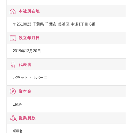
ライフスタイルの実現を目指しています。
本社所在地
ーーー世界最先端テクノロジーで挑む、食品EC「Green Bean
〒2610023 千葉県 千葉市 美浜区 中瀬1丁目 6番
s」
設立年月日
その挑戦の核となるのが、英国Ocado社の最先端AI・ロボテ
ィクス技術を導入したオンラインマーケット「Green Bean
2019年12月20日
s」です。
代表者
2023年7月のサービス開始以来、特に共働き・子育て世代のお
客様から熱い支持をいただき、その利便性と品質で着実にフ
バラット・ルパーニ
ァンを増やしています。
イオングループ経営陣の期待も大きく、中期経営計画では成
資本金
長戦略の柱として明確に位置づけられています。
1億円
ーーー未来の社会インフラへ。共に創る、次のステージ。
従業員数
「Green Beans」をさらに進化させ、日本の新しい社会イン
400名