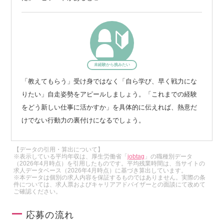
【技術スタック】
クラウド環境はAzure、AWS、GCPに加え、全社共通のプラ
イベートクラウドまで、あらゆるプラットフォームを横断的
に活用しています。
プログラミング言語については、C#以外にGo、Python、Nod
未経験から挑みたい
e.jsといったモダンな言語も多くなっていますが、
「教えてもらう」受け身ではなく「自ら学び、早く戦力にな
VScodeなどで動作するAIエージェント型の拡張機能「Cline」
りたい」自走姿勢をアピールしましょう。「これまでの経験
は、フロントエンドのコードをAIがその場で生成・提案して
をどう新しい仕事に活かすか」を具体的に伝えれば、熱意だ
くれるたりと、非常に画期的なツールです。
けでない行動力の裏付けになるでしょう。
AIのツールはPerplexityやChatGPT、Claude、NotebookLM、
Google Agentspaceといったサービスを検証中です。
【データの引用・算出について】
※表示している平均年収は、厚生労働省「
jobtag
」の職種別データ
（2026年4月時点）を引用したものです。平均残業時間は、当サイトの
求人データベース（2026年4月時点）に基づき算出しています。
特に注目すべきは、これまでシステム導入の最大の課題だっ
※本データは個別の求人内容を保証するものではありません。実際の条
件については、求人票およびキャリアアドバイザーとの面談にて改めて
たセキュリティチェックのプロセスが劇的に改善されたこと
ご確認ください。
です。
以前は、各システムの手順に沿って詳細なセキュリティレビ
応募の流れ