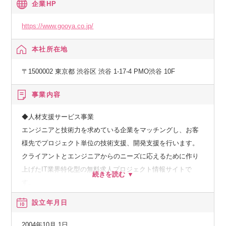
企業HP
https://www.gooya.co.jp/
本社所在地
〒1500002 東京都 渋谷区 渋谷 1-17-4 PMO渋谷 10F
事業内容
◆人材支援サービス事業
エンジニアと技術力を求めている企業をマッチングし、お客
様先でプロジェクト単位の技術支援、開発支援を行います。
クライアントとエンジニアからのニーズに応えるために作り
上げたIT業界特化型の無料求人プロジェクト情報サイトで
す。
設立年月日
◆受託制作開発サービス事業
状サイトや競合の分析を行い、企画・構成、デザイン、コー
2004年10月 1日