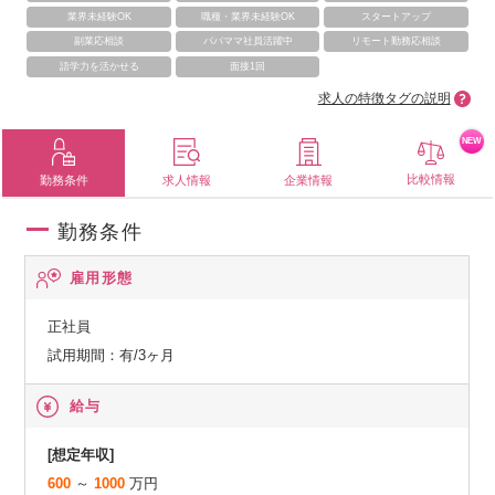
業界未経験OK
職種・業界未経験OK
スタートアップ
副業応相談
パパママ社員活躍中
リモート勤務応相談
語学力を活かせる
面接1回
求人の特徴タグの説明
NEW
比較情報
勤務条件
求人情報
企業情報
勤務条件
雇用形態
正社員
試用期間：有/3ヶ月
給与
[想定年収]
600
～
1000
万円