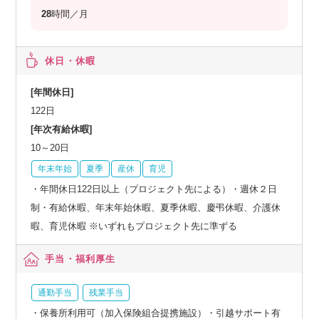
28
時間／月
休日・休暇
[年間休日]
122日
[年次有給休暇]
10～20日
年末年始
夏季
産休
育児
・年間休日122日以上（プロジェクト先による）・週休２日
制・有給休暇、年末年始休暇、夏季休暇、慶弔休暇、介護休
暇、育児休暇 ※いずれもプロジェクト先に準ずる
手当・福利厚生
通勤手当
残業手当
・保養所利用可（加入保険組合提携施設）・引越サポート有