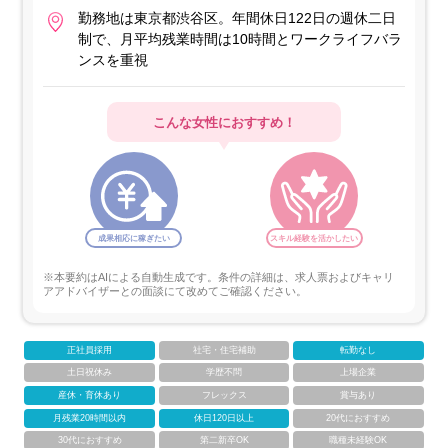
勤務地は東京都渋谷区。年間休日122日の週休二日
制で、月平均残業時間は10時間とワークライフバラ
ンスを重視
こんな女性におすすめ！
成果相応に稼ぎたい
スキル経験を活かしたい
※本要約はAIによる自動生成です。条件の詳細は、求人票およびキャリ
アアドバイザーとの面談にて改めてご確認ください。
正社員採用
社宅・住宅補助
転勤なし
土日祝休み
学歴不問
上場企業
産休・育休あり
フレックス
賞与あり
月残業20時間以内
休日120日以上
20代におすすめ
30代におすすめ
第二新卒OK
職種未経験OK