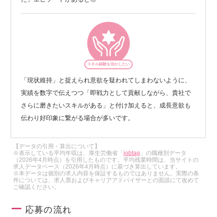
スキル経験を活かしたい
「現状維持」と捉えられ意欲を疑われてしまわないように、
実績を数字で伝えつつ「即戦力として貢献しながら、貴社で
さらに磨きたいスキルがある」と付け加えると、成長意欲も
伝わり好印象に繋がる場合が多いです。
【データの引用・算出について】
※表示している平均年収は、厚生労働省「
jobtag
」の職種別データ
（2026年4月時点）を引用したものです。平均残業時間は、当サイトの
求人データベース（2026年4月時点）に基づき算出しています。
※本データは個別の求人内容を保証するものではありません。実際の条
件については、求人票およびキャリアアドバイザーとの面談にて改めて
ご確認ください。
応募の流れ