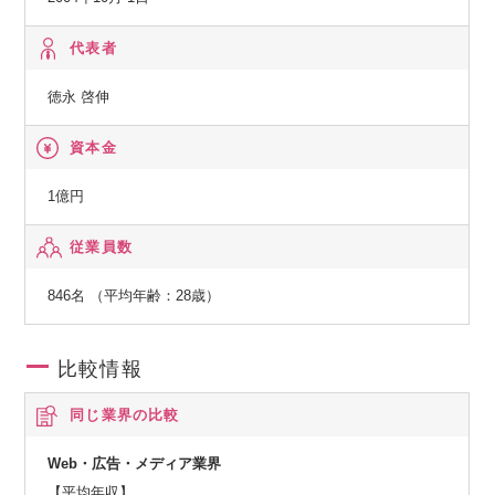
ディングまでサービスをご提供しております。
代表者
◆検証・カスタマーサポート代行事業
徳永 啓伸
検証手法の提案からモデルベース設計によるアルゴリズム検
証、およびプロトタイプによるハードウェア・ソフトウェア
資本金
の協調検証まで、ワンストップソリューションを提供するこ
とにより、品質確保と検証期間の短縮をご提案いたします。
1億円
従業員数
846名 （平均年齢：28歳）
比較情報
同じ業界の比較
Web・広告・メディア業界
【平均年収】