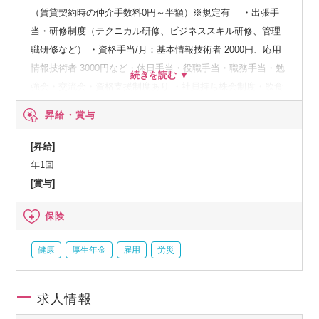
（賃貸契約時の仲介手数料0円～半額）※規定有 ・出張手
当・研修制度（テクニカル研修、ビジネススキル研修、管理
職研修など） ・資格手当/月：基本情報技術者 2000円、応用
情報技術者 3000円など・休日手当・役職手当・職務手当・勉
強会・交流会・資格支援制度あり ・社員持ち株会制度・飲食
店割引サービス利用可（加入保険組合指定店）保養施設利用
昇給・賞与
可・オンライン学習サービス「Schoo」・退職金制度・GOO
YA食堂
[昇給]
年1回
[賞与]
保険
健康
厚生年金
雇用
労災
求人情報