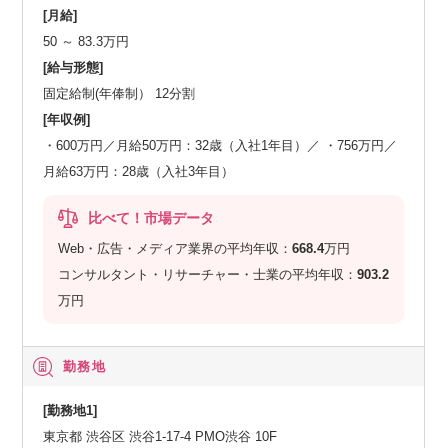
[月給]
50 ～ 83.3万円
[給与形態]
固定給制(年俸制） 12分割
[年収例]
・600万円／月給50万円：32歳（入社1年目）／ ・756万円／
月給63万円：28歳（入社3年目）
比べて！市場データ
Web・広告・メディア業界の平均年収：
668.4
万円
コンサルタント・リサーチャー・士業の平均年収：
903.2
万円
勤務地
[勤務地1]
東京都 渋谷区 渋谷1-17-4 PMO渋谷 10F