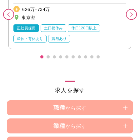
迎）
626万~734万
東京都
正社員採用
土日祝休み
休日120日以上
産休・育休あり
賞与あり
求人を探す
職種
から探す
業種
から探す