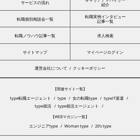
キャリアアドバイザー
サービスの流れ
紹介
転職実例インタビュー
転職個別相談会一覧
記事一覧
転職ノウハウ記事一覧
求人検索
サイトマップ
マイページログイン
運営会社について
クッキーポリシー
【関連サイト一覧】
type転職エージェント
type
女の転職type
typeIT派遣
type就活
type就活エージェント
【WEBマガジン一覧】
エンジニアtype
Woman type
20’s type