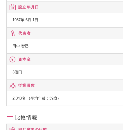
ップの支援など… 頼れるパートナーとして。
設立年月日
―【企業に対して】
人材戦略や人材活用についてのアドバイス、採用、就業中の
1987年 6月 1日
マネジメント、コンプライアンスの相談相手、
給与・社会保険の管理など… 人事の仕事のパートナーとし
代表者
て。
田中 智己
資本金
3億円
従業員数
2,043名 （平均年齢：39歳）
比較情報
同じ業界の比較