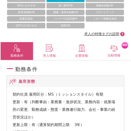
30代におすすめ
第二新卒OK
職種未経験OK
業界未経験OK
職種・業界未経験OK
スタートアップ
副業応相談
パパママ社員活躍中
リモート勤務応相談
語学力を活かせる
面接1回
求人の特徴タグの説明
NEW
比較情報
勤務条件
求人情報
企業情報
勤務条件
雇用形態
契約社員
雇用区分：MS（ミッションスタイル）有期
更新：有（判断事由：業務量・進捗状況、業務内容・就業場
所の変更、勤務成績・態度・業務遂行能力、会社・事業の経
営状況ほか）
更新上限：有（通算契約期間上限: 3年）