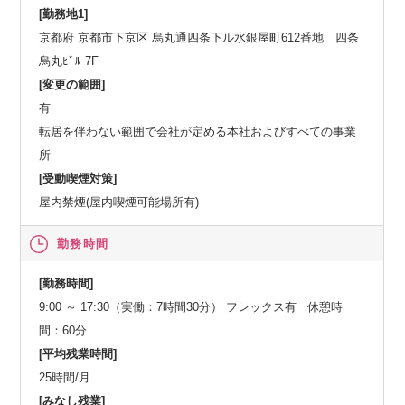
[勤務地1]
京都府 京都市下京区 烏丸通四条下ル水銀屋町612番地 四条
烏丸ﾋﾞﾙ 7F
[変更の範囲]
有
転居を伴わない範囲で会社が定める本社およびすべての事業
所
[受動喫煙対策]
屋内禁煙(屋内喫煙可能場所有)
勤務時間
[勤務時間]
9:00 ～ 17:30（実働：7時間30分） フレックス有 休憩時
間：60分
[平均残業時間]
25時間/月
[みなし残業]