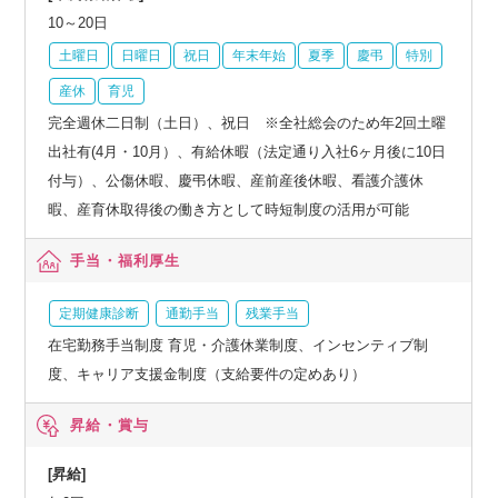
10～20日
土曜日
日曜日
祝日
年末年始
夏季
慶弔
特別
産休
育児
完全週休二日制（土日）、祝日 ※全社総会のため年2回土曜
出社有(4月・10月）、有給休暇（法定通り入社6ヶ月後に10日
付与）、公傷休暇、慶弔休暇、産前産後休暇、看護介護休
暇、産育休取得後の働き方として時短制度の活用が可能
手当・福利厚生
定期健康診断
通勤手当
残業手当
在宅勤務手当制度 育児・介護休業制度、インセンティブ制
度、キャリア支援金制度（支給要件の定めあり）
昇給・賞与
[昇給]