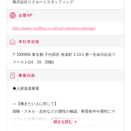
株式会社リクルートスタッフィング
企業HP
http://www.r-staffing.co.jp/sol/contents/corporate/
本社所在地
〒1000006 東京都 千代田区 有楽町 1-13-1 第一生命日比谷フ
ァースト(14、19、20階)
事業内容
◆人材派遣事業
―【働きたい人に対して】
経験・スキル・志向などの適性の確認、希望条件や適性にマ
ッチした仕事の紹介、就業中のサポート、
契約関係の企業との交渉、給与や社会保険の管理、スキルア