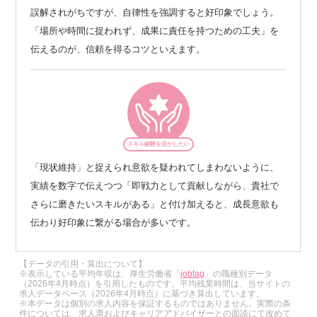
誤解されがちですが、自律性を強調すると好印象でしょう。
「場所や時間に捉われず、成果に責任を持つための工夫」を
伝えるのが、信頼を得るコツといえます。
スキル経験を活かしたい
「現状維持」と捉えられ意欲を疑われてしまわないように、
実績を数字で伝えつつ「即戦力として貢献しながら、貴社で
さらに磨きたいスキルがある」と付け加えると、成長意欲も
伝わり好印象に繋がる場合が多いです。
【データの引用・算出について】
※表示している平均年収は、厚生労働省「
jobtag
」の職種別データ
（2026年4月時点）を引用したものです。平均残業時間は、当サイトの
求人データベース（2026年4月時点）に基づき算出しています。
※本データは個別の求人内容を保証するものではありません。実際の条
件については、求人票およびキャリアアドバイザーとの面談にて改めて