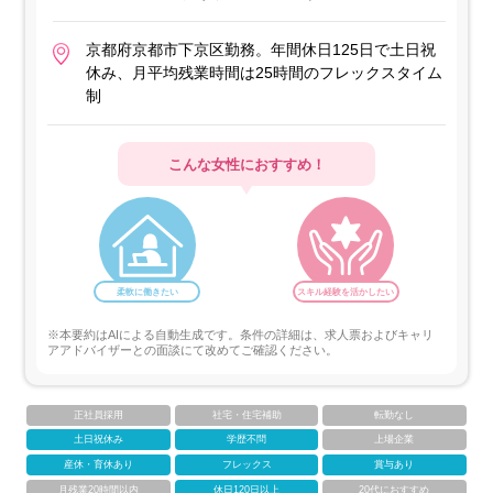
京都府京都市下京区勤務。年間休日125日で土日祝
休み、月平均残業時間は25時間のフレックスタイム
制
こんな女性におすすめ！
柔軟に働きたい
スキル経験を活かしたい
※本要約はAIによる自動生成です。条件の詳細は、求人票およびキャリ
アアドバイザーとの面談にて改めてご確認ください。
正社員採用
社宅・住宅補助
転勤なし
土日祝休み
学歴不問
上場企業
産休・育休あり
フレックス
賞与あり
月残業20時間以内
休日120日以上
20代におすすめ