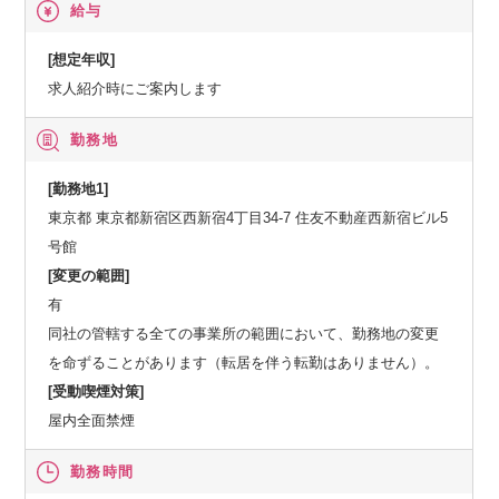
給与
[想定年収]
求人紹介時にご案内します
勤務地
[勤務地1]
東京都 東京都新宿区西新宿4丁目34-7 住友不動産西新宿ビル5
号館
[変更の範囲]
有
同社の管轄する全ての事業所の範囲において、勤務地の変更
を命ずることがあります（転居を伴う転勤はありません）。
[受動喫煙対策]
屋内全面禁煙
勤務時間