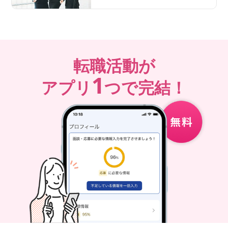
転職活動が
1
アプリ
つで完結！