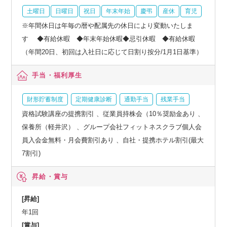
土曜日
日曜日
祝日
年末年始
慶弔
産休
育児
※年間休日は年毎の暦や配属先の休日により変動いたしま
す ◆有給休暇 ◆年末年始休暇◆忌引休暇 ◆有給休暇
（年間20日、初回は入社日に応じて日割り按分/1月1日基準）
手当・福利厚生
財形貯蓄制度
定期健康診断
通勤手当
残業手当
資格試験講座の提携割引 、従業員持株会（10％奨励金あり 、
保養所（軽井沢） 、グループ会社フィットネスクラブ個人会
員入会金無料・月会費割引あり 、自社・提携ホテル割引(最大
7割引)
昇給・賞与
[昇給]
年1回
[賞与]