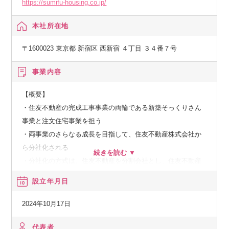
を目指してまいります。
https://sumifu-housing.co.jp/
本社所在地
【リフォーム事業「新築そっくりさん」について】
〒1600023 東京都 新宿区 西新宿 ４丁目 ３４番７号
木造住宅の間取り変更や耐震補強、外壁などの見た目も含め
新築そっくりに生まれ変わる大規模リフォームです。1996
事業内容
年、「一棟まるごとリフォーム」というそれまで業界になか
ったコンセプトから生まれた新築そっくりさんは、完全定価
【概要】
制や棟梁制度など他社が真似できない唯一無二の仕組み。今
・住友不動産の完成工事事業の両輪である新築そっくりさん
や住宅リフォーム業界を牽引する強さを持っています。
事業と注文住宅事業を担う
・両事業のさらなる成長を目指して、住友不動産株式会社か
【注文住宅事業について】
ら分社化される
・分社化の方式は、住友不動産を分割会社とし、住友不動産
お客様の要望にあわせ、新築での戸建住宅づくりを行ってお
ハウジングを承継会社とする簡易吸収分割方式
設立年月日
ります。住友不動産の分譲マンションクオリティを活用し、
グッドデザイン賞を多数受賞するデザイン、ハイグレードな
【事業内容】
2024年10月17日
住宅設備、高級感あふれる室内装とともに、地震に強い技術
・注文住宅の設計・施工
を備えた高品質かつ高性能な注文住宅となります。
・新築そっくりさんの施工
代表者