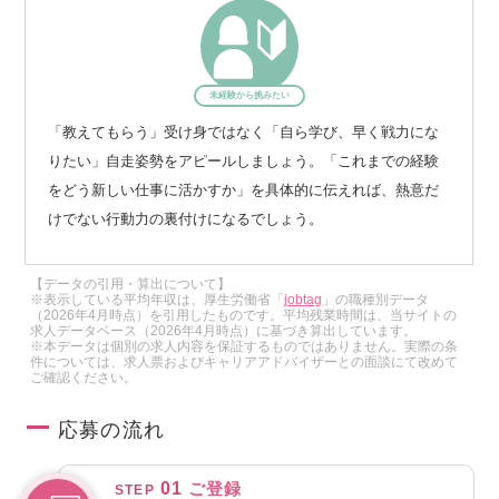
未経験から挑みたい
「教えてもらう」受け身ではなく「自ら学び、早く戦力にな
りたい」自走姿勢をアピールしましょう。「これまでの経験
をどう新しい仕事に活かすか」を具体的に伝えれば、熱意だ
けでない行動力の裏付けになるでしょう。
【データの引用・算出について】
※表示している平均年収は、厚生労働省「
jobtag
」の職種別データ
（2026年4月時点）を引用したものです。平均残業時間は、当サイトの
求人データベース（2026年4月時点）に基づき算出しています。
※本データは個別の求人内容を保証するものではありません。実際の条
件については、求人票およびキャリアアドバイザーとの面談にて改めて
ご確認ください。
応募の流れ
01
ご登録
STEP