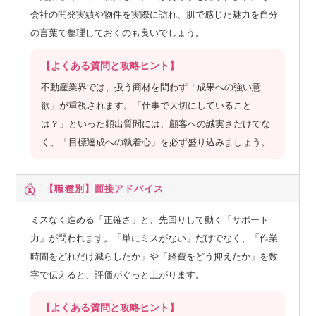
自の手法。都心部に保有するビルも、そのほとんどがこうし
会社の開発実績や物件を実際に訪れ、肌で感じた魅力を自分
た街づくりの手法で建設したものです。阪神・淡路大震災を
の言葉で整理しておくのも良いでしょう。
きっかけに誕生した「新築そっくりさん」は、部分的なリフ
ォームや建て替えが主流だった業界内で、定価制の一棟まる
【よくある質問と攻略ヒント】
ごとリフォームという常識破りのサービスを打ち出して大ヒ
不動産業界では、扱う商材を問わず「成果への強い意
ットしました。競合企業のやり方を真似ていても、勝てるわ
欲」が重視されます。「仕事で大切にしていること
けがない。住友不動産の「歴史」を通して見えてくるのは、
は？」といった頻出質問には、顧客への誠実さだけでな
挑戦し続ける企業姿勢です。
く、「目標達成への執着心」を必ず盛り込みましょう。
【職種別】
面接アドバイス
ミスなく進める「正確さ」と、先回りして動く「サポート
力」が問われます。「単にミスがない」だけでなく、「作業
時間をどれだけ減らしたか」や「経費をどう抑えたか」を数
字で伝えると、評価がぐっと上がります。
【よくある質問と攻略ヒント】