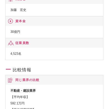
加藤 宏史
【同社の強み】
資本金
■未経験から大手企業に挑戦できる
当社は事務職として入社する人の6割が事務職未経験の方で
30億円
す。ものづくりへの関心や、大手でスキルアップしたいとい
従業員数
う気持ちがある方大歓迎です。社員全体の9割が中途入社なの
で非常に馴染みやすい環境です。更に、事務職からよりステ
4,523名
ップアップしたいという場合、より専門性の高い仕事を行う
「技能職」という職種へ挑戦できる環境もあります。事務職
だけじゃ物足りない、だけど営業職とは違う働き方がした
比較情報
い、という方はぜひ事務職からスタートして、技能職を目指
同じ業界の比較
してみませんか。
不動産・建設業界
■メリハリのある働き方が出来ます
【平均年収】
残業は月平均15h程度と少なめ。残業は1分単位で計算され、2
592.1万円
1時でPCが自動シャットダウンされる・休日はPCが起動しな