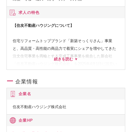
求人の特色
【住友不動産ハウジングについて】
住宅リフォームトップブランド「新築そっくりさん」事業
と、高品質・高性能の商品力で着実にシェアを増やしてきた
注文住宅事業を両輪とする完成工事事業を統合した新会社
「住友不動産ハウジング株式会社」を2025年4月1日に設立い
たしました。
当社は、国内屈指の大規模リフォームと注文住宅の融合によ
企業情報
り、全国で年1万棟を超える施工規模となっておりますが、新
企業名
築住宅と今後拡大が期待される既存住宅マーケットでのさら
なる成長に挑戦するため、全面的な事業統合の深化を図り、
住友不動産ハウジング株式会社
事業間口を拡大してまいります。
そして、大工棟梁など施工パートナーと更なる関係強化を図
企業HP
り、また、柔軟な人事制度を構築することで陣容、業容拡大