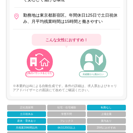
勤務地は東京都新宿区。年間休日125日で土日祝休
み、月平均残業時間は15時間と働きやすい
こんな女性におすすめ！
公私のバランスをとりた
未経験から挑みたい
い
※本要約はAIによる自動生成です。条件の詳細は、求人票およびキャリ
アアドバイザーとの面談にて改めてご確認ください。
正社員採用
社宅・住宅補助
転勤なし
土日祝休み
学歴不問
上場企業
産休・育休あり
フレックス
賞与あり
月残業20時間以内
休日120日以上
20代におすすめ