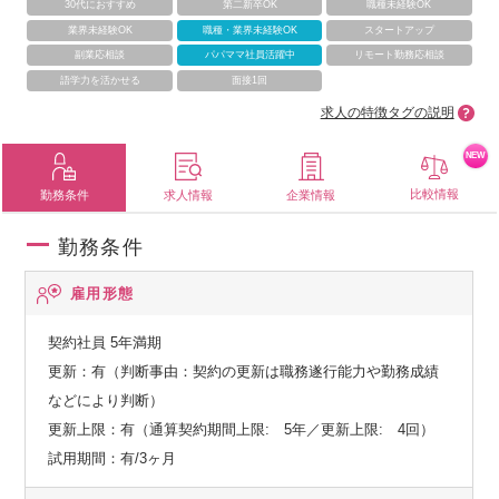
30代におすすめ
第二新卒OK
職種未経験OK
業界未経験OK
職種・業界未経験OK
スタートアップ
副業応相談
パパママ社員活躍中
リモート勤務応相談
語学力を活かせる
面接1回
求人の特徴タグの説明
NEW
比較情報
勤務条件
求人情報
企業情報
勤務条件
雇用形態
契約社員
5年満期
更新：有（判断事由：契約の更新は職務遂行能力や勤務成績
などにより判断）
更新上限：有（通算契約期間上限: 5年／更新上限: 4回）
試用期間：有/3ヶ月