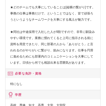
★どのチームでも大事にしていることは[縦横の繋がり]です。
事務の仕事は事務だけで、ということではなく、皆で頑張ろ
うというようなチームワークを大事にする風土が魅力です。
★同社は中途採用で入社した人が9割ですので、非常に馴染み
やすい環境です。業務に慣れてくると上司に指示される前に
資料を用意できたり、同じ部署の人から「ありがとう」と言
われるのがやりがいに繋がり、励みになります。仕事を円滑
に進めるためにも部署内のコミュニケーションを大事にして
います。日頃から何でも相談出来る雰囲気があります。
必要な免許・資格
特になし
学歴
高校 専修 短大 高専 大学 大学院