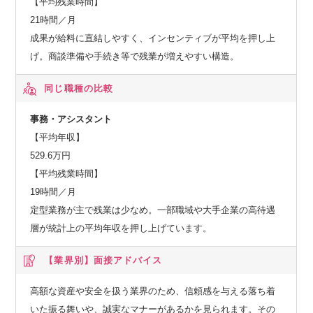
【平均残業時間】
い等徹底した管理を行っております。
21時間／月
成果が給料に直結しやすく、インセンティブが平均を押し上
■事業領域
げ。商談準備や手続き等で残業が増えやすい構造。
当社グループは総合デベロッパーとして、オフィスビル、分
譲・賃貸マンション、注文住宅、リフォーム(新築そっくりさ
同じ職種の比較
ん)、ホテル、イベントホール、商業施設、不動産仲介など、
事務・アシスタント
幅広い事業領域を持っています。事業の中核は、東京都心部
【平均年収】
に集中する230棟を超える優良オフィスビルです。当社はこの
529.6万円
安定収益基盤をもとに、日本最大級の「六本木五丁目再開
【平均残業時間】
発」や、インド・ムンバイ中心部の大型複合開発用地など、
19時間／月
国内外でさらなる持続的成長を支える大型プロジェクトを推
定型業務が主で残業は少なめ。一部職域や大手企業の高待遇
進しています。
層が統計上の平均年収を押し上げています。
■事業の強み
【業界別】
面接アドバイス
当社は後発の総合デベロッパーとしてスタートしました。広
大な土地を手に入れる資金がない中、生み出したのは「小さ
高額な資産や安全を扱う業界のため、信頼感を与える落ち着
な土地を一つひとつ買い集めて、大きな街を創る」という独
いた振る舞いや、誠実なマナーがあるかを見られます。その