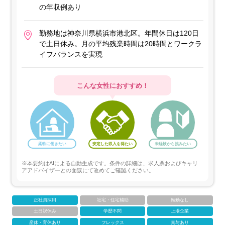
の年収例あり
勤務地は神奈川県横浜市港北区。年間休日は120日
で土日休み。月の平均残業時間は20時間とワークラ
イフバランスを実現
こんな女性におすすめ！
柔軟に働きたい
安定した収入を得たい
未経験から挑みたい
※本要約はAIによる自動生成です。条件の詳細は、求人票およびキャリ
アアドバイザーとの面談にて改めてご確認ください。
正社員採用
社宅・住宅補助
転勤なし
土日祝休み
学歴不問
上場企業
産休・育休あり
フレックス
賞与あり