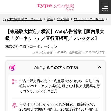
MENU
type女性の転職エージェント
営業
法人営業
Web・インターネット
【未経験大歓迎／横浜】Web広告営業【国内最大
級「グーネット」／直行直帰可／フレックス】
株式会社プロトコーポレーション
お問い合わせ番号：603943 最終確認日：2026年08月07日
AIによるこの求人の要約
中古車販売店の売上・利益最大化のため、自動車情
報誌やWEB・アプリ掲載を通じた経営支援提案を行
うコンサルティング営業
年収は391万円から600万円が目安。固定給制で、
25歳独身で385万円以上、28歳既婚で451万円以上