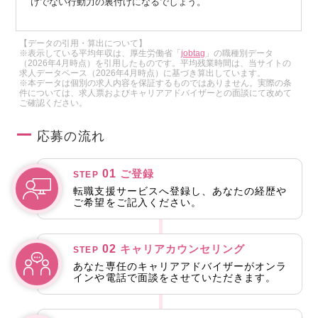
けでない行動力の裏付けになるでしょう。
【データの引用・算出について】
※表示している平均年収は、厚生労働省「
jobtag
」の職種別データ
（2026年4月時点）を引用したものです。平均残業時間は、当サイトの
求人データベース（2026年4月時点）に基づき算出しています。
※本データは個別の求人内容を保証するものではありません。実際の条
件については、求人票およびキャリアアドバイザーとの面談にて改めて
ご確認ください。
応募の流れ
01
ご登録
STEP
転職支援サービスへ登録し、あなたの経歴や
ご希望をご記入ください。
02
キャリアカウンセリング
STEP
あなた専任のキャリアアドバイザーがオンラ
インや電話で面談をさせていただきます。