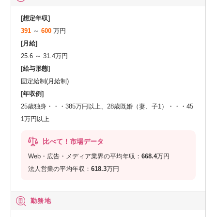
[想定年収]
391
～
600
万円
[月給]
25.6 ～ 31.4万円
[給与形態]
固定給制(月給制)
[年収例]
25歳独身・・・385万円以上、28歳既婚（妻、子1）・・・45
1万円以上
比べて！市場データ
Web・広告・メディア業界の平均年収：
668.4
万円
法人営業の平均年収：
618.3
万円
勤務地