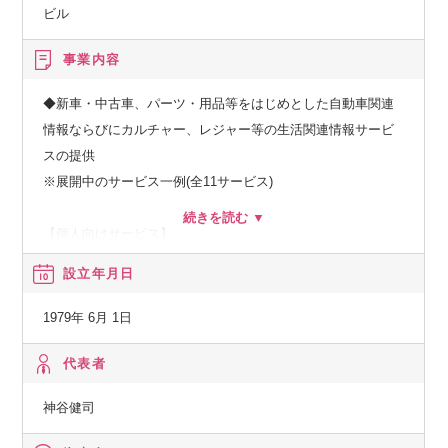
ビル
事業内容
◆新車・中古車、パーツ・用品等をはじめとした自動車関連
情報ならびにカルチャー、レジャー等の生活関連情報サービ
スの提供
※展開中のサービス一例(全11サービス)
【個人向けサービス】
・グーネット
設立年月日
・・・日本最大級の中古車登録数、全国エリアの情報をカバ
ーする中古車情報。
1979年 6月 1日
・グーワールド
代表者
・・・北海道・東北/関東/東海/関西/中国・九州で展開する輸
神谷健司
入車バイヤーズガイド。