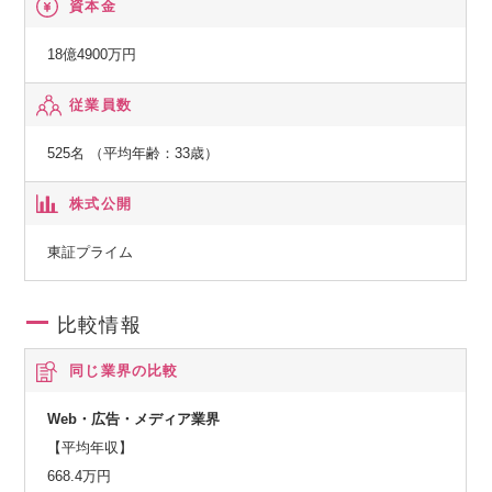
資本金
・グーバイク
・・・中古バイクのバイヤーズガイド。新車・ニューモデル
18億4900万円
紹介や用品情報なども充実。
従業員数
【法人向けサービス】
525名 （平均年齢：33歳）
・週間オークション情報
・・・全国のオークション会場から集められた落札データを
株式公開
直ちに収集・整理し、週刊情報誌として刊行されるデータブ
ック。
東証プライム
・自動車流通新聞
比較情報
・・・プロトオリジナルのコンテンツが豊富にラインナップ
された「自動車流通新聞」。多くの業界関係者に読まれてい
同じ業界の比較
る全国最大部数の中古車業界専門誌。
Web・広告・メディア業界
【平均年収】
668.4万円