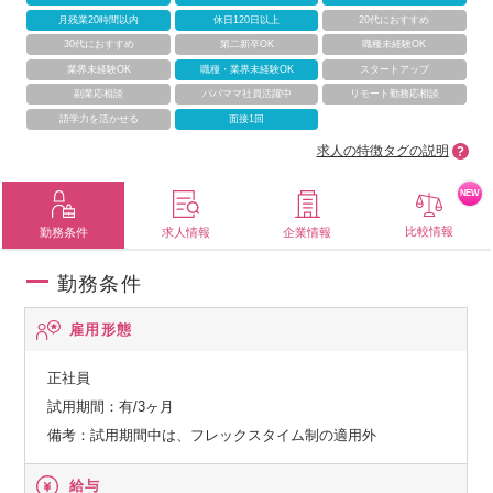
月残業20時間以内
休日120日以上
20代におすすめ
30代におすすめ
第二新卒OK
職種未経験OK
業界未経験OK
職種・業界未経験OK
スタートアップ
副業応相談
パパママ社員活躍中
リモート勤務応相談
語学力を活かせる
面接1回
求人の特徴タグの説明
NEW
比較情報
勤務条件
求人情報
企業情報
勤務条件
雇用形態
正社員
試用期間：有/3ヶ月
備考：試用期間中は、フレックスタイム制の適用外
給与