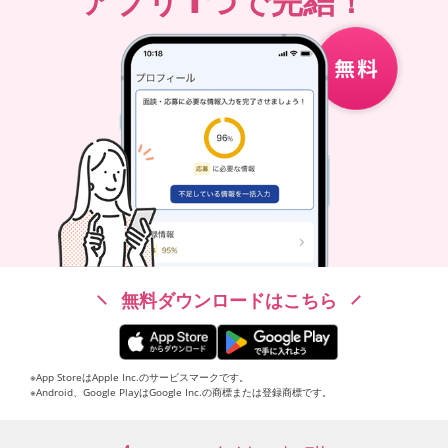
アプリ
つで完結！
無料ダウンロードはこちら
※App StoreはApple Inc.のサービスマークです。
※Android、Google PlayはGoogle Inc.の商標または登録商標です。