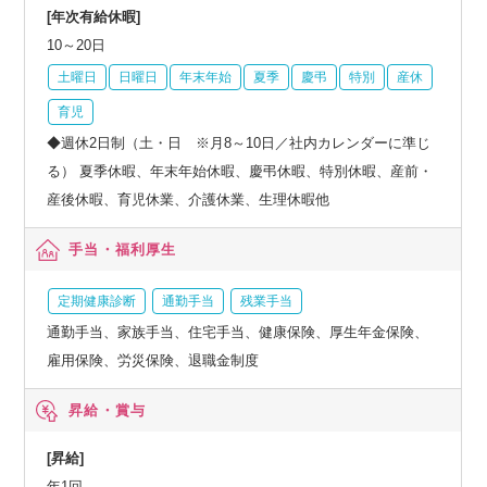
[年次有給休暇]
10～20日
土曜日
日曜日
年末年始
夏季
慶弔
特別
産休
育児
◆週休2日制（土・日 ※月8～10日／社内カレンダーに準じ
る） 夏季休暇、年末年始休暇、慶弔休暇、特別休暇、産前・
産後休暇、育児休業、介護休業、生理休暇他
手当・福利厚生
定期健康診断
通勤手当
残業手当
通勤手当、家族手当、住宅手当、健康保険、厚生年金保険、
雇用保険、労災保険、退職金制度
昇給・賞与
[昇給]
年1回