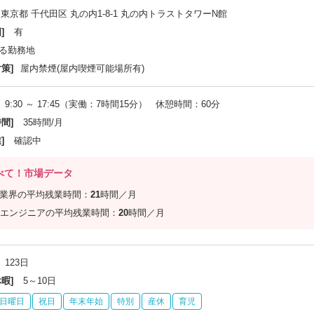
東京都 千代田区 丸の内1-8-1 丸の内トラストタワーN館
]
有
る勤務地
策]
屋内禁煙(屋内喫煙可能場所有)
9:30 ～ 17:45（実働：7時間15分） 休憩時間：60分
間]
35時間/月
]
確認中
べて！市場データ
信業界の平均残業時間：
21
時間／月
エンジニアの平均残業時間：
20
時間／月
123日
暇]
5～10日
日曜日
祝日
年末年始
特別
産休
育児