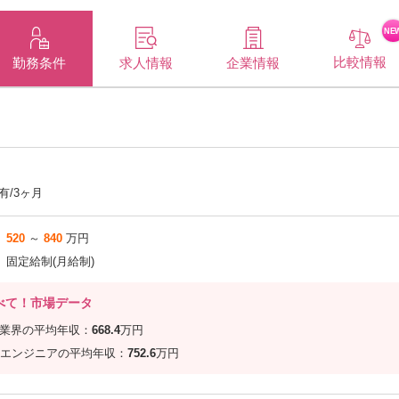
NE
比較情報
企業情報
勤務条件
求人情報
有/3ヶ月
520
～
840
万円
固定給制(月給制)
べて！市場データ
信業界の平均年収：
668.4
万円
エンジニアの平均年収：
752.6
万円