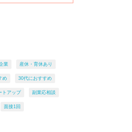
企業
産休・育休あり
すめ
30代におすすめ
ートアップ
副業応相談
面接1回