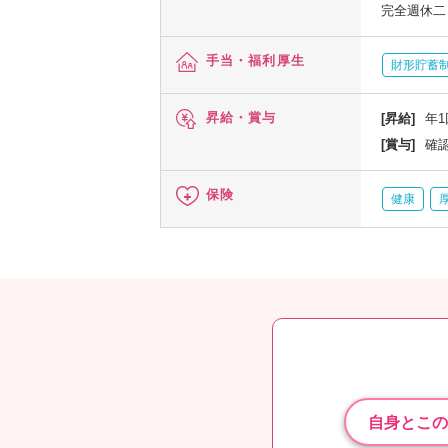
完全週休二
手当・福利厚生
財形貯蓄
昇給・賞与
[昇給]
年1
[賞与]
確
保険
健康
自身とこの