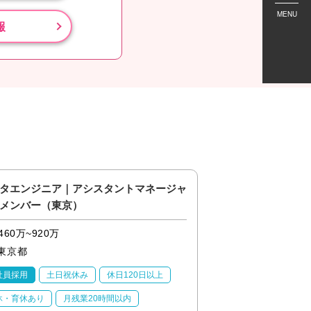
MENU
報
タエンジニア｜アシスタントマネージャ
【東京/インフラエ
メンバー（東京）
盤・運用）】残業平均
あり
460万~920万
460万~920万
東京都
東京都
社員採用
土日祝休み
休日120日以上
正社員採用
土日祝
休・育休あり
月残業20時間以内
産休・育休あり
月