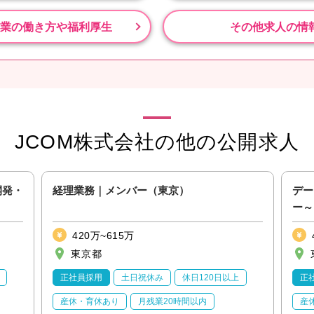
業の働き方や福利厚生
その他求人の情
JCOM株式会社の他の公開求人
開発・
経理業務｜メンバー（東京）
デー
ー～
420万~615万
東京都
正社員採用
土日祝休み
休日120日以上
正
産休・育休あり
月残業20時間以内
産