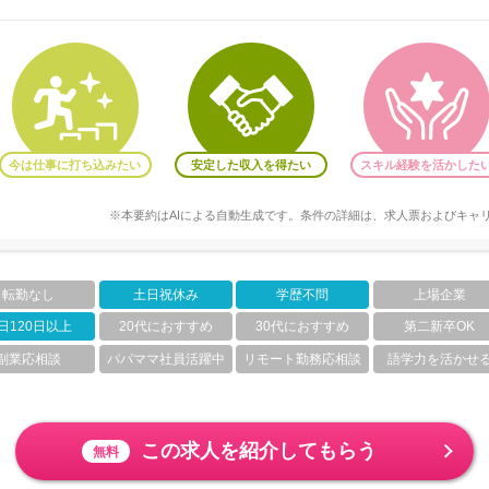
今は仕事に打ち込みたい
安定した収入を得たい
スキル経験を活かした
※本要約はAIによる自動生成です。条件の詳細は、求人票およびキャ
転勤なし
土日祝休み
学歴不問
上場企業
日120日以上
20代におすすめ
30代におすすめ
第二新卒OK
副業応相談
パパママ社員活躍中
リモート勤務応相談
語学力を活かせ
この求人を紹介してもらう
無料