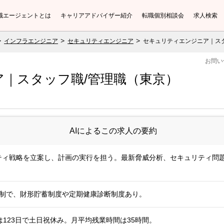
職エージェントとは
キャリアアドバイザー紹介
転職個別相談会
求人検索
インフラエンジニア
セキュリティエンジニア
セキュリティエンジニア｜ス
お問い
｜スタッフ職/管理職（東京）
AIによるこの求人の要約
リティ戦略を立案し、計画の実行を担う。最新脅威分析、セキュリティ問
定給制で、財形貯蓄制度や定期健康診断制度あり。
123日で土日祝休み。月平均残業時間は35時間。