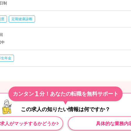
日制
制度
定期健康診断
回
認中
厚生年金
1
カンタン
分！あなたの転職を無料サポート
この求人の知りたい情報は
何ですか？
求人がマッチするかどうか
具体的な業務内