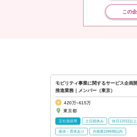
この企
先開拓～営業戦略の企
モビリティ事業に関するサービス企画
京）
推進業務｜メンバー（東京）
420万~615万
東京都
休日120日以上
正社員採用
土日祝休み
休日120日以上
20時間以内
産休・育休あり
月残業20時間以内