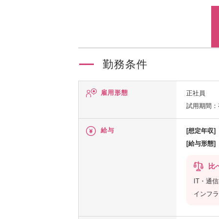
勤務条件
雇用形態
正社員
試用期間：
給与
[想定年収]
[給与形態]
比
IT・通
インフラ