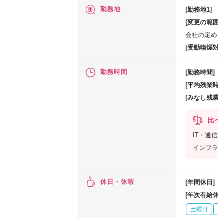
勤務地
[勤務地1]
[変更の範囲
会社の定め
[受動喫煙対
勤務時間
[勤務時間]
[平均残業時
[みなし残業
比
IT・通
インフラ
休日・休暇
[年間休日]
[年次有給休
土曜日