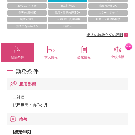
30代におすすめ
第二新卒OK
職種未経験OK
業界未経験OK
職種・業界未経験OK
スタートアップ
副業応相談
パパママ社員活躍中
リモート勤務応相談
語学力を活かせる
面接1回
求人の特徴タグの説明
NEW
比較情報
勤務条件
求人情報
企業情報
勤務条件
雇用形態
正社員
試用期間：有/3ヶ月
給与
[想定年収]