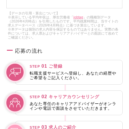
【データの引用・算出について】
※表示している平均年収は、厚生労働省「
jobtag
」の職種別データ
（2026年4月時点）を引用したものです。平均残業時間は、当サイトの
求人データベース（2026年4月時点）に基づき算出しています。
※本データは個別の求人内容を保証するものではありません。実際の条
件については、求人票およびキャリアアドバイザーとの面談にて改めて
ご確認ください。
応募の流れ
01
ご登録
STEP
転職支援サービスへ登録し、あなたの経歴や
ご希望をご記入ください。
02
キャリアカウンセリング
STEP
あなた専任のキャリアアドバイザーがオンラ
インや電話で面談をさせていただきます。
03
求人のご紹介
STEP