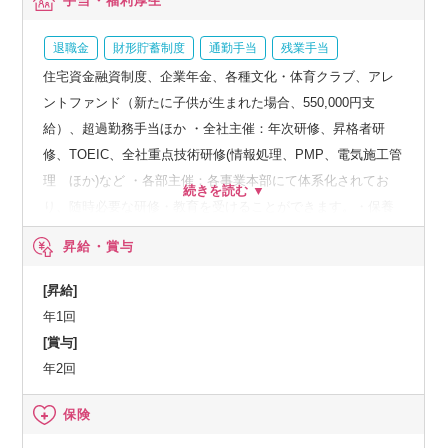
手当・福利厚生
退職金
財形貯蓄制度
通勤手当
残業手当
住宅資金融資制度、企業年金、各種文化・体育クラブ、アレ
ントファンド（新たに子供が生まれた場合、550,000円支
給）、超過勤務手当ほか ・全社主催：年次研修、昇格者研
修、TOEIC、全社重点技術研修(情報処理、PMP、電気施工管
理 ほか)など ・各部主催：各事業本部にて体系化されてお
り、随時必要な研修・教育を受けることができます。・保養
所（箱根）、カフェテリアプラン精度
昇給・賞与
[昇給]
年1回
[賞与]
年2回
保険