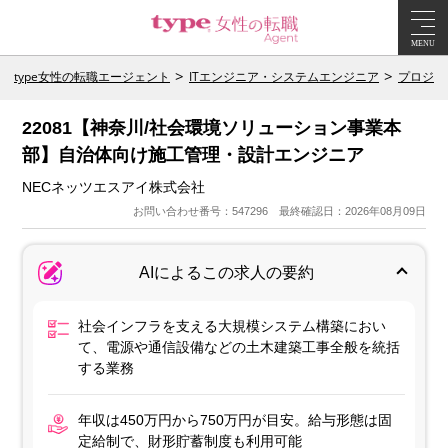
MENU
type女性の転職エージェント
ITエンジニア・システムエンジニア
プロジェ
22081【神奈川/社会環境ソリューション事業本
部】自治体向け施工管理・設計エンジニア
NECネッツエスアイ株式会社
お問い合わせ番号：547296 最終確認日：2026年08月09日
AIによるこの求人の要約
社会インフラを支える大規模システム構築におい
て、電源や通信設備などの土木建築工事全般を統括
する業務
年収は450万円から750万円が目安。給与形態は固
定給制で、財形貯蓄制度も利用可能