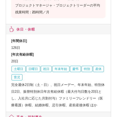
プロジェクトマネージャ・プロジェクトリーダーの平均
残業時間：
21
時間／月
休日・休暇
[年間休日]
126日
[年次有給休暇]
20日
土曜日
日曜日
祝日
年末年始
慶弔
特別
産休
育児
完全週休2日制（土・日）、祝日メーデー、年末年始、特別休
日2日、振替特別休日年次有給休暇（最大付与日数を20日と
し、入社月に応じた月割付与）ファミリーフレンドリー（医
療看護）休暇、結婚休暇、忌引休暇、産前産後休暇 ほか