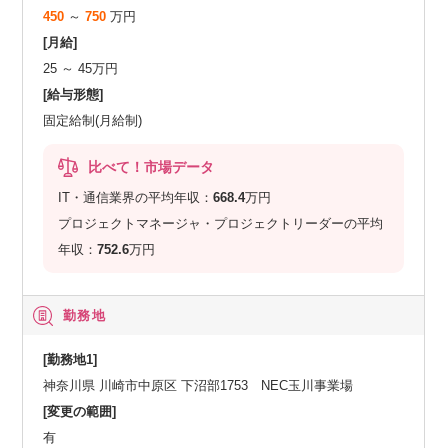
450
～
750
万円
[月給]
25 ～ 45万円
[給与形態]
固定給制(月給制)
比べて！市場データ
IT・通信業界の平均年収：
668.4
万円
プロジェクトマネージャ・プロジェクトリーダーの平均
年収：
752.6
万円
勤務地
[勤務地1]
神奈川県 川崎市中原区 下沼部1753 NEC玉川事業場
[変更の範囲]
有