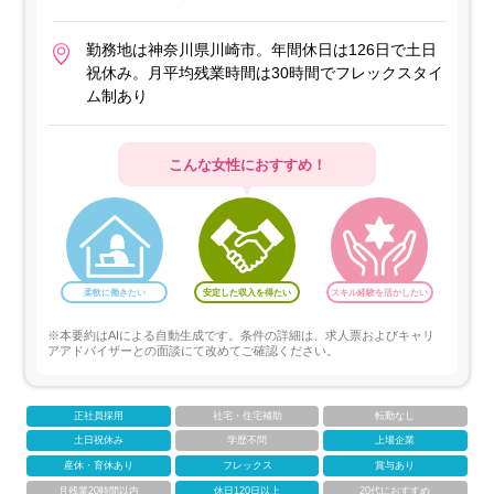
勤務地は神奈川県川崎市。年間休日は126日で土日
祝休み。月平均残業時間は30時間でフレックスタイ
ム制あり
こんな女性におすすめ！
柔軟に働きたい
安定した収入を得たい
スキル経験を活かしたい
※本要約はAIによる自動生成です。条件の詳細は、求人票およびキャリ
アアドバイザーとの面談にて改めてご確認ください。
正社員採用
社宅・住宅補助
転勤なし
土日祝休み
学歴不問
上場企業
産休・育休あり
フレックス
賞与あり
月残業20時間以内
休日120日以上
20代におすすめ