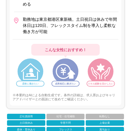
める
勤務地は東京都港区東新橋。土日祝日は休みで年間
休日は120日、フレックスタイム制を導入し柔軟な
働き方が可能
こんな女性におすすめ！
柔軟に働きたい
成果相応に稼ぎたい
スキル経験を活かしたい
※本要約はAIによる自動生成です。条件の詳細は、求人票およびキャリ
アアドバイザーとの面談にて改めてご確認ください。
正社員採用
社宅・住宅補助
転勤なし
土日祝休み
学歴不問
上場企業
産休・育休あり
フレックス
賞与あり