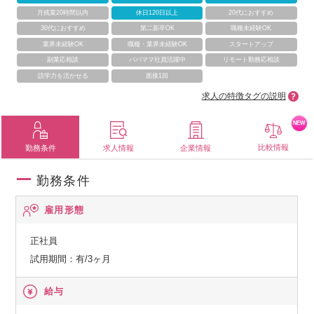
月残業20時間以内
休日120日以上
20代におすすめ
30代におすすめ
第二新卒OK
職種未経験OK
業界未経験OK
職種・業界未経験OK
スタートアップ
副業応相談
パパママ社員活躍中
リモート勤務応相談
語学力を活かせる
面接1回
求人の特徴タグの説明
NEW
比較情報
勤務条件
求人情報
企業情報
勤務条件
雇用形態
正社員
試用期間：有/3ヶ月
給与