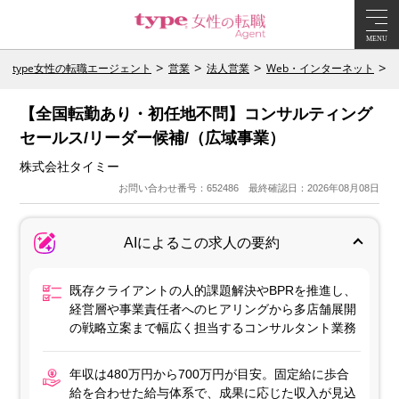
MENU
type女性の転職エージェント
営業
法人営業
Web・インターネット
【全国転勤あり・初任地不問】コンサルティング
セールス/リーダー候補/（広域事業）
株式会社タイミー
お問い合わせ番号：652486 最終確認日：2026年08月08日
AIによるこの求人の要約
既存クライアントの人的課題解決やBPRを推進し、
経営層や事業責任者へのヒアリングから多店舗展開
の戦略立案まで幅広く担当するコンサルタント業務
年収は480万円から700万円が目安。固定給に歩合
給を合わせた給与体系で、成果に応じた収入が見込