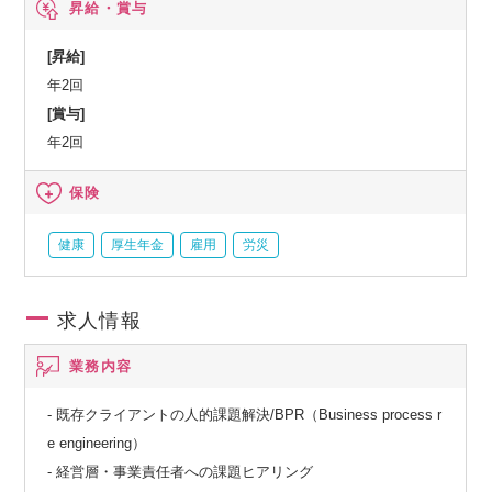
昇給・賞与
[昇給]
年2回
[賞与]
年2回
保険
健康
厚生年金
雇用
労災
求人情報
業務内容
- 既存クライアントの人的課題解決/BPR（Business process r
e engineering）
- 経営層・事業責任者への課題ヒアリング