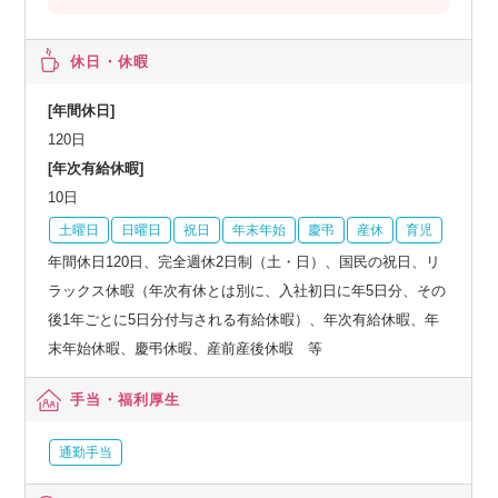
休日・休暇
[年間休日]
120日
[年次有給休暇]
10日
土曜日
日曜日
祝日
年末年始
慶弔
産休
育児
年間休日120日、完全週休2日制（土・日）、国民の祝日、リ
ラックス休暇（年次有休とは別に、入社初日に年5日分、その
後1年ごとに5日分付与される有給休暇）、年次有給休暇、年
末年始休暇、慶弔休暇、産前産後休暇 等
手当・福利厚生
通勤手当