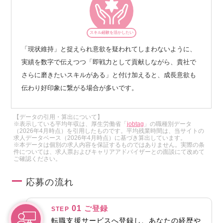
スキル経験を活かしたい
「現状維持」と捉えられ意欲を疑われてしまわないように、
実績を数字で伝えつつ「即戦力として貢献しながら、貴社で
さらに磨きたいスキルがある」と付け加えると、成長意欲も
伝わり好印象に繋がる場合が多いです。
【データの引用・算出について】
※表示している平均年収は、厚生労働省「
jobtag
」の職種別データ
（2026年4月時点）を引用したものです。平均残業時間は、当サイトの
求人データベース（2026年4月時点）に基づき算出しています。
※本データは個別の求人内容を保証するものではありません。実際の条
件については、求人票およびキャリアアドバイザーとの面談にて改めて
ご確認ください。
応募の流れ
01
ご登録
STEP
転職支援サービスへ登録し、あなたの経歴や