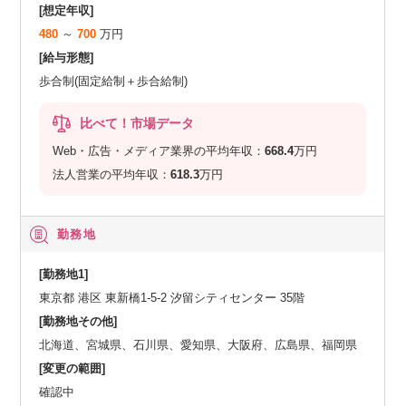
[想定年収]
480
～
700
万円
[給与形態]
歩合制(固定給制＋歩合給制)
比べて！市場データ
Web・広告・メディア業界の平均年収：
668.4
万円
法人営業の平均年収：
618.3
万円
勤務地
[勤務地1]
東京都 港区 東新橋1-5-2 汐留シティセンター 35階
[勤務地その他]
北海道、宮城県、石川県、愛知県、大阪府、広島県、福岡県
[変更の範囲]
確認中