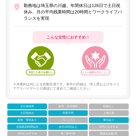
勤務地は埼玉県の川越。年間休日は126日で土日祝
休み、月の平均残業時間は20時間とワークライフバ
ランスを実現
こんな女性におすすめ！
安定した収入を得たい
スキル経験を活かしたい
※本要約はAIによる自動生成です。条件の詳細は、求人票およびキャリ
アアドバイザーとの面談にて改めてご確認ください。
正社員採用
社宅・住宅補助
転勤なし
土日祝休み
学歴不問
上場企業
産休・育休あり
フレックス
賞与あり
月残業20時間以内
休日120日以上
20代におすすめ
30代におすすめ
第二新卒OK
職種未経験OK