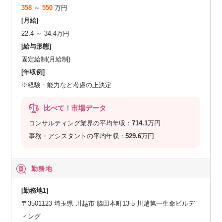
358
～
550
万円
[月給]
22.4 ～ 34.4万円
[給与形態]
固定給制(月給制)
[年収例]
※経験・能力など考慮の上決定
比べて！市場データ
コンサルティング業界の平均年収：
714.1
万円
事務・アシスタントの平均年収：
529.6
万円
勤務地
[勤務地1]
〒3501123 埼玉県 川越市 脇田本町13-5 川越第一生命ビルデ
ィング