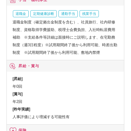
退職金
定期健康診断
通勤手当
残業手当
退職金制度（確定拠出金制度を含む）、社員旅行、社内研修
制度、資格取得学費援助、税理士会費負担、入社時転居費用
補助 ※支給条件等詳細は面接時にご説明します、在宅勤務
制度（週3日程度）※試用期間終了後から利用可能、時差出勤
制度 ※試用期間終了後から利用可能、敷地内禁煙
昇給・賞与
[昇給]
年0回
[賞与]
年2回
[昨年実績]
人事評価により増減する可能性有
保険