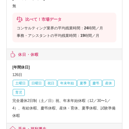
無
比べて！市場データ
コンサルティング業界の平均残業時間：
24
時間／月
事務・アシスタントの平均残業時間：
19
時間／月
休日・休暇
[年間休日]
126日
土曜日
日曜日
祝日
年末年始
夏季
慶弔
産休
育児
完全週休2日制（土／日）祝、年末年始休暇（12／30〜1／
4）、有給休暇、慶弔休暇、産休・育休、夏季休暇、試験準備
休暇
手当・福利厚生