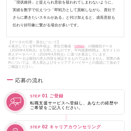
「現状維持」と捉えられ意欲を疑われてしまわないように、
実績を数字で伝えつつ「即戦力として貢献しながら、貴社で
さらに磨きたいスキルがある」と付け加えると、成長意欲も
伝わり好印象に繋がる場合が多いです。
【データの引用・算出について】
※表示している平均年収は、厚生労働省「
jobtag
」の職種別データ
（2026年4月時点）を引用したものです。平均残業時間は、当サイトの
求人データベース（2026年4月時点）に基づき算出しています。
※本データは個別の求人内容を保証するものではありません。実際の条
件については、求人票およびキャリアアドバイザーとの面談にて改めて
ご確認ください。
応募の流れ
01
ご登録
STEP
転職支援サービスへ登録し、あなたの経歴や
ご希望をご記入ください。
02
キャリアカウンセリング
STEP