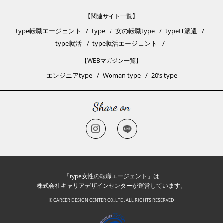
【関連サイト一覧】
type転職エージェント
type
女の転職type
typeIT派遣
type就活
type就活エージェント
【WEBマガジン一覧】
エンジニアtype
Woman type
20’s type
「type女性の転職エージェント」は
株式会社キャリアデザインセンターが運営しています。
© CAREER DESIGN CENTER CO.,LTD. ALL RIGHTS RESERVED