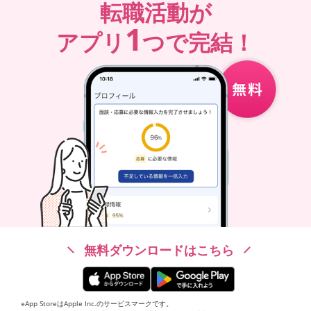
転職活動が
1
アプリ
つで完結！
無料ダウンロードはこちら
※App StoreはApple Inc.のサービスマークです。