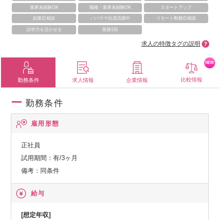
業界未経験OK
職種・業界未経験OK
スタートアップ
副業応相談
パパママ社員活躍中
リモート勤務応相談
語学力を活かせる
面接1回
求人の特徴タグの説明
NEW
比較情報
勤務条件
求人情報
企業情報
勤務条件
雇用形態
正社員
試用期間：有/3ヶ月
備考：同条件
給与
[想定年収]