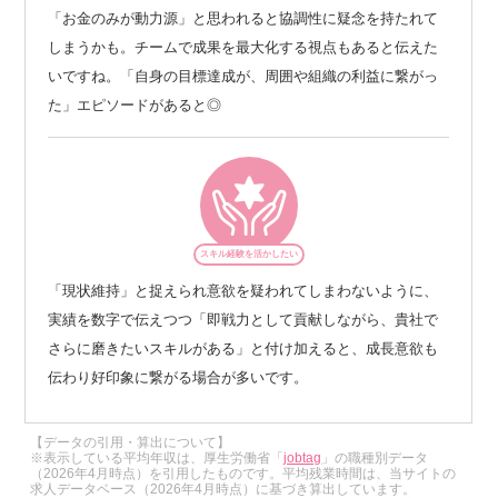
「お金のみが動力源」と思われると協調性に疑念を持たれて
しまうかも。チームで成果を最大化する視点もあると伝えた
いですね。「自身の目標達成が、周囲や組織の利益に繋がっ
た」エピソードがあると◎
スキル経験を活かしたい
「現状維持」と捉えられ意欲を疑われてしまわないように、
実績を数字で伝えつつ「即戦力として貢献しながら、貴社で
さらに磨きたいスキルがある」と付け加えると、成長意欲も
伝わり好印象に繋がる場合が多いです。
【データの引用・算出について】
※表示している平均年収は、厚生労働省「
jobtag
」の職種別データ
（2026年4月時点）を引用したものです。平均残業時間は、当サイトの
求人データベース（2026年4月時点）に基づき算出しています。