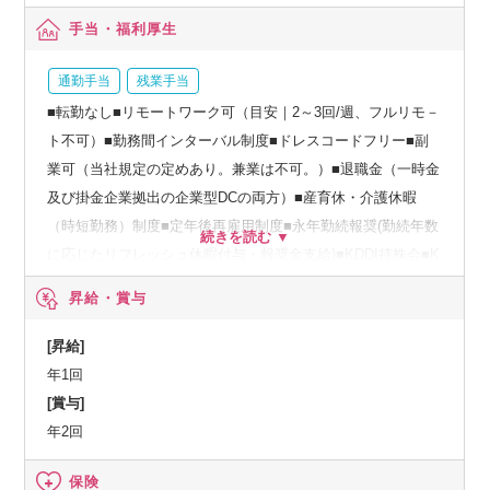
手当・福利厚生
通勤手当
残業手当
■転勤なし■リモートワーク可（目安｜2～3回/週、フルリモ－
ト不可）■勤務間インターバル制度■ドレスコードフリー■副
業可（当社規定の定めあり。兼業は不可。）■退職金（一時金
及び掛金企業拠出の企業型DCの両方）■産育休・介護休暇
（時短勤務）制度■定年後再雇用制度■永年勤続報奨(勤続年数
に応じたリフレッシュ休暇付与・報奨金支給)■KDDI持株会■K
DDIグループ共済会（・給付金制度：結婚祝金、出産見舞金、
昇給・賞与
産休時の基本給補償等・保険金制度：死亡保険金、災害見舞
金、差額ベット保険金等・団体保険）■総合福祉団体定期保険
[昇給]
■健康診断の付加健診補助、インフルエンザ予防接種費用補助
年1回
[賞与]
年2回
保険