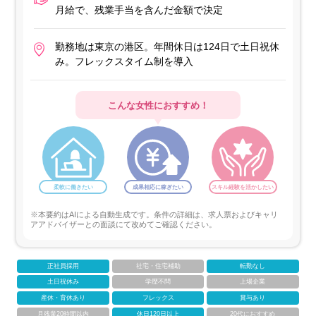
月給で、残業手当を含んだ金額で決定
勤務地は東京の港区。年間休日は124日で土日祝休
み。フレックスタイム制を導入
こんな女性におすすめ！
柔軟に働きたい
成果相応に稼ぎたい
スキル経験を活かしたい
※本要約はAIによる自動生成です。条件の詳細は、求人票およびキャリ
アアドバイザーとの面談にて改めてご確認ください。
正社員採用
社宅・住宅補助
転勤なし
土日祝休み
学歴不問
上場企業
産休・育休あり
フレックス
賞与あり
月残業20時間以内
休日120日以上
20代におすすめ