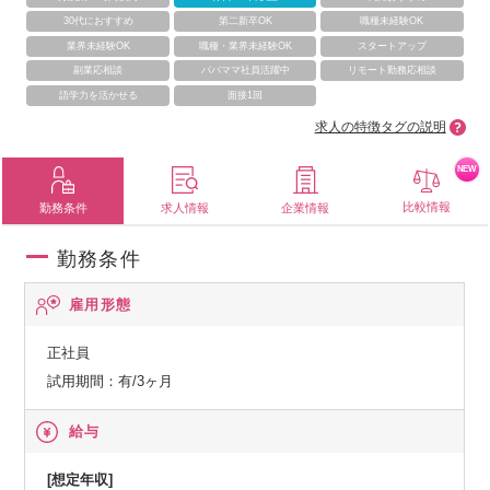
30代におすすめ
第二新卒OK
職種未経験OK
業界未経験OK
職種・業界未経験OK
スタートアップ
副業応相談
パパママ社員活躍中
リモート勤務応相談
語学力を活かせる
面接1回
求人の特徴タグの説明
NEW
比較情報
勤務条件
求人情報
企業情報
勤務条件
雇用形態
正社員
試用期間：有/3ヶ月
給与
[想定年収]