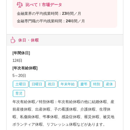
比べて！市場データ
金融業界の平均残業時間：
23
時間／月
金融専門職の平均残業時間：
24
時間／月
休日・休暇
[年間休日]
124日
[年次有給休暇]
5～20日
土曜日
日曜日
祝日
年末年始
慶弔
特別
産休
育児
年次有給休暇／特別休暇：年次有給休暇の他に結婚休暇、産
前産後休暇、出産休暇、子の看護休暇、介護休暇、生理休
暇、私傷病休暇、弔事休暇、感染症休暇、罹災休暇、被災地
ボランティア休暇、リフレッシュ休暇などがあります。