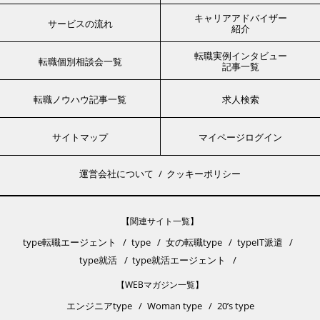
キャリアアドバイザー
サービスの流れ
紹介
転職実例インタビュー
転職個別相談会一覧
記事一覧
転職ノウハウ記事一覧
求人検索
サイトマップ
マイページログイン
運営会社について
クッキーポリシー
【関連サイト一覧】
type転職エージェント
type
女の転職type
typeIT派遣
type就活
type就活エージェント
【WEBマガジン一覧】
エンジニアtype
Woman type
20’s type