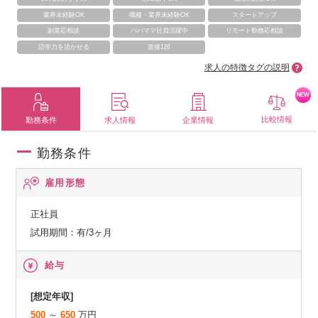
業界未経験OK
職種・業界未経験OK
スタートアップ
副業応相談
パパママ社員活躍中
リモート勤務応相談
語学力を活かせる
面接1回
求人の特徴タグの説明
NEW
比較情報
勤務条件
求人情報
企業情報
勤務条件
雇用形態
正社員
試用期間：有/3ヶ月
給与
[想定年収]
500
～
650
万円