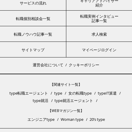
キャリアアドバイザー
サービスの流れ
紹介
転職実例インタビュー
転職個別相談会一覧
記事一覧
転職ノウハウ記事一覧
求人検索
サイトマップ
マイページログイン
運営会社について
クッキーポリシー
【関連サイト一覧】
type転職エージェント
type
女の転職type
typeIT派遣
type就活
type就活エージェント
【WEBマガジン一覧】
エンジニアtype
Woman type
20’s type