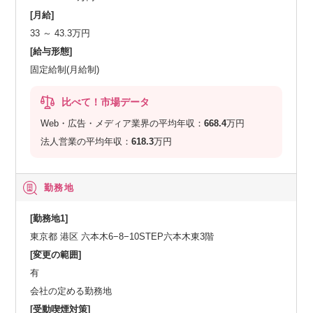
[月給]
33 ～ 43.3万円
[給与形態]
固定給制(月給制)
比べて！市場データ
Web・広告・メディア業界の平均年収：
668.4
万円
法人営業の平均年収：
618.3
万円
勤務地
[勤務地1]
東京都 港区 六本木6−8−10STEP六本木東3階
[変更の範囲]
有
会社の定める勤務地
[受動喫煙対策]