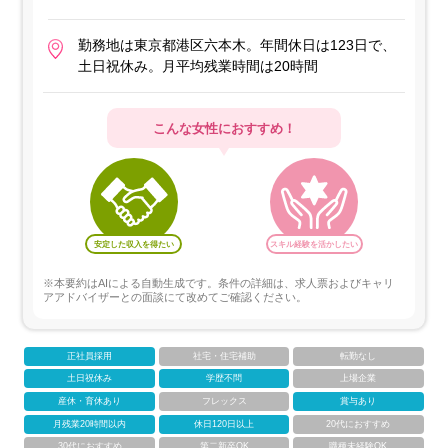
勤務地は東京都港区六本木。年間休日は123日で、
土日祝休み。月平均残業時間は20時間
こんな女性におすすめ！
安定した収入を得たい
スキル経験を活かしたい
※本要約はAIによる自動生成です。条件の詳細は、求人票およびキャリ
アアドバイザーとの面談にて改めてご確認ください。
正社員採用
社宅・住宅補助
転勤なし
土日祝休み
学歴不問
上場企業
産休・育休あり
フレックス
賞与あり
月残業20時間以内
休日120日以上
20代におすすめ
30代におすすめ
第二新卒OK
職種未経験OK