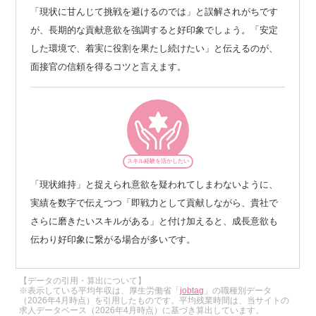
「現状に甘んじて挑戦を避けるのでは」と誤解されがちです
が、長期的な貢献意欲を強調すると好印象でしょう。「安定
した環境で、着実に役割を果たし続けたい」と伝えるのが、
面接官の信頼を得るコツと言えます。
スキル経験を活かしたい
「現状維持」と捉えられ意欲を疑われてしまわないように、
実績を数字で伝えつつ「即戦力として貢献しながら、貴社で
さらに磨きたいスキルがある」と付け加えると、成長意欲も
伝わり好印象に繋がる場合が多いです。
【データの引用・算出について】
※表示している平均年収は、厚生労働省「
jobtag
」の職種別データ
（2026年4月時点）を引用したものです。平均残業時間は、当サイトの
求人データベース（2026年4月時点）に基づき算出しています。