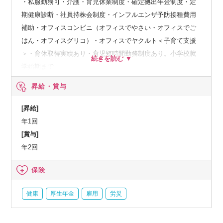
・私服勤務可・介護・育児休業制度・確定拠出年金制度・定
期健康診断・社員持株会制度・インフルエンザ予防接種費用
補助・オフィスコンビニ（オフィスでやさい・オフィスでご
はん・オフィスグリコ）・オフィスでヤクルト＜子育て支援
＞・育休取得実績あり・育児短時間勤務制度あり。小学校就
学始期まで
昇給・賞与
[昇給]
年1回
[賞与]
年2回
保険
健康
厚生年金
雇用
労災