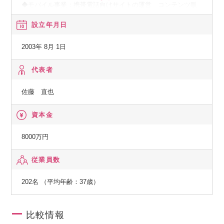
◆モバイル事業：携帯電話向けサイトの運営、コンテンツ販
売等
設立年月日
『オリコンミュージックストア』
◆データサービス事業：音楽・映像・書籍のマーケティング
2003年 8月 1日
データおよびランキング情報の提供等
『ORICON BiZ online』
代表者
◆PRコンサルティング事業：広告、宣伝に関する業務及び広
佐藤 直也
告代理業
資本金
★社名の由来：「Original Confidence：絶対的な信頼」×「Co
nsumer Oriented：消費者本位」
8000万円
・・・社会に新しい価値観を生み出すと同時に、社会との信
従業員数
頼を一番大切にしていくという意志が込められています。
202名 （平均年齢：37歳）
比較情報