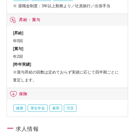
※ 退職金制度：3年以上勤務より／社員旅行／出張手当
昇給・賞与
[昇給]
年0回
[賞与]
年2回
[昨年実績]
※賞与昇給の回数は定めておらず実績に応じて四半期ごとに
査定します。
保険
健康
厚生年金
雇用
労災
求人情報