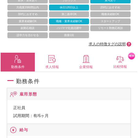
産休・育休あり
フレックス
賞与あり
月残業20時間以内
休日120日以上
20代におすすめ
30代におすすめ
第二新卒OK
職種未経験OK
業界未経験OK
職種・業界未経験OK
スタートアップ
副業応相談
パパママ社員活躍中
リモート勤務応相談
語学力を活かせる
面接1回
求人の特徴タグの説明
NEW
比較情報
勤務条件
求人情報
企業情報
勤務条件
雇用形態
正社員
試用期間：有/6ヶ月
給与