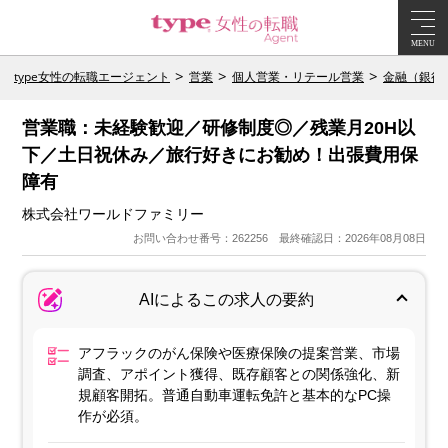
MENU
type女性の転職エージェント
営業
個人営業・リテール営業
金融（銀行
営業職：未経験歓迎／研修制度◎／残業月20H以
下／土日祝休み／旅行好きにお勧め！出張費用保
障有
株式会社ワールドファミリー
お問い合わせ番号：262256 最終確認日：2026年08月08日
AIによるこの求人の要約
アフラックのがん保険や医療保険の提案営業、市場
調査、アポイント獲得、既存顧客との関係強化、新
規顧客開拓。普通自動車運転免許と基本的なPC操
作が必須。