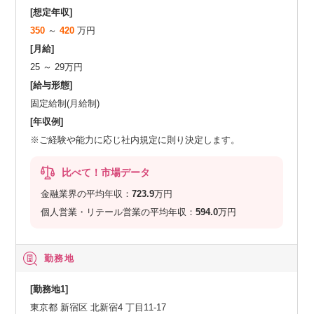
[想定年収]
350
～
420
万円
[月給]
25 ～ 29万円
[給与形態]
固定給制(月給制)
[年収例]
※ご経験や能力に応じ社内規定に則り決定します。
比べて！市場データ
金融業界の平均年収：
723.9
万円
個人営業・リテール営業の平均年収：
594.0
万円
勤務地
[勤務地1]
東京都 新宿区 北新宿4 丁目11-17