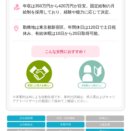
年収は350万円から420万円が目安。固定給制の月
給制を採用しており、経験や能力に応じて決定。
勤務地は東京都新宿区。年間休日は120日で土日祝
休み、有給休暇は10日から20日取得可能。
こんな女性におすすめ！
安定した収入を得たい
未経験から挑みたい
※本要約はAIによる自動生成です。条件の詳細は、求人票およびキャリ
アアドバイザーとの面談にて改めてご確認ください。
正社員採用
社宅・住宅補助
転勤なし
土日祝休み
学歴不問
上場企業