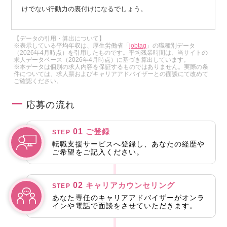
けでない行動力の裏付けになるでしょう。
【データの引用・算出について】
※表示している平均年収は、厚生労働省「
jobtag
」の職種別データ
（2026年4月時点）を引用したものです。平均残業時間は、当サイトの
求人データベース（2026年4月時点）に基づき算出しています。
※本データは個別の求人内容を保証するものではありません。実際の条
件については、求人票およびキャリアアドバイザーとの面談にて改めて
ご確認ください。
応募の流れ
01
ご登録
STEP
転職支援サービスへ登録し、あなたの経歴や
ご希望をご記入ください。
02
キャリアカウンセリング
STEP
あなた専任のキャリアアドバイザーがオンラ
インや電話で面談をさせていただきます。