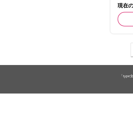
現在
「typ