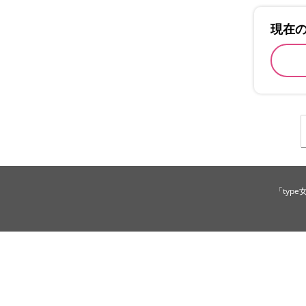
現在
「typ