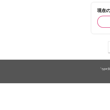
現在
「typ