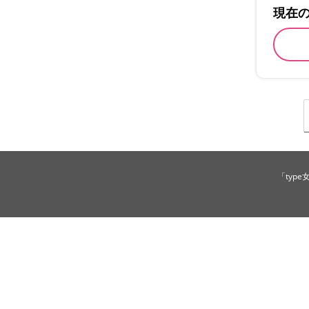
現在
「typ