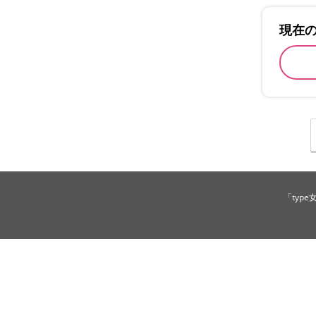
現在
「typ