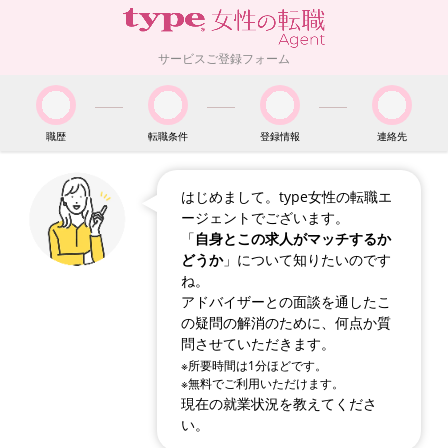
サービスご登録フォーム
職歴
転職条件
登録情報
連絡先
はじめまして。type女性の転職エ
ージェントでございます。
「
自身とこの求人がマッチするか
どうか
」について知りたいのです
ね。
アドバイザーとの面談を通したこ
の疑問の解消のために、何点か質
問させていただきます。
※所要時間は1分ほどです。
※無料でご利用いただけます。
現在の就業状況を教えてくださ
い。