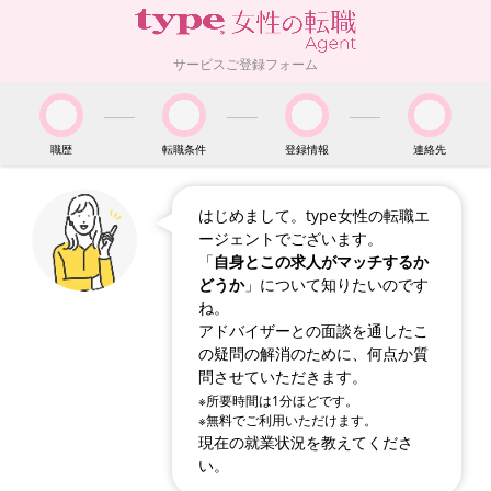
サービスご登録フォーム
職歴
転職条件
登録情報
連絡先
はじめまして。type女性の転職エ
ージェントでございます。
「
自身とこの求人がマッチするか
どうか
」について知りたいのです
ね。
アドバイザーとの面談を通したこ
の疑問の解消のために、何点か質
問させていただきます。
※所要時間は1分ほどです。
※無料でご利用いただけます。
現在の就業状況を教えてくださ
い。