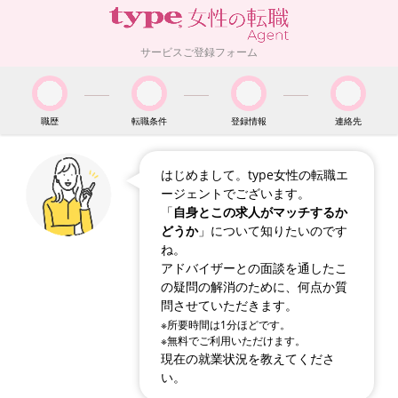
サービスご登録フォーム
職歴
転職条件
登録情報
連絡先
はじめまして。type女性の転職エ
ージェントでございます。
「
自身とこの求人がマッチするか
どうか
」について知りたいのです
ね。
アドバイザーとの面談を通したこ
の疑問の解消のために、何点か質
問させていただきます。
※所要時間は1分ほどです。
※無料でご利用いただけます。
現在の就業状況を教えてくださ
い。