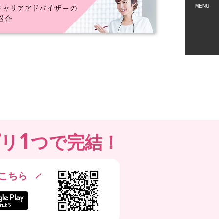
MENU
1
プリ
つで完結！
こちら