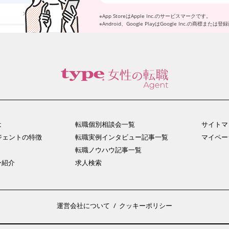
※App StoreはApple Inc.のサービスマークです。
※Android、Google PlayはGoogle Inc.の商標また
は
転職個別相談会一覧
サイトマ
ジェント
の特徴
転職実例インタビュー
記事一覧
マイペー
転職ノウハウ記事一覧
ー
紹介
求人検索
運営会社について
クッキーポリシー